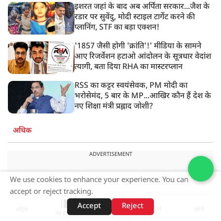
इशरत जहां के बाद अब अर्पिता सरकार...जैश के
रडार पर सुवेंदु, मोदी स्टाइल टार्गेट करने की
प्लानिंग, STF का बड़ा एक्शन!
'1857 जैसी होगी 'क्रांति'!' मीडिया के सामने
आए रिजर्वेशन हटाओ आंदोलन के सूत्रधार वेदांश
त्यागी, बता दिया RHA का मास्टरप्लान
RSS का कट्टर स्वयंसेवक, PM मोदी का
भरोसेमंद, 5 बार के MP...आखिर कौन हैं देश के
नए शिक्षा मंत्री प्रह्लाद जोशी?
अधिक
ADVERTISEMENT
We use cookies to enhance your experience. You can
accept or reject tracking.
Accept
Reject
शॉर्ट्स
होम
वीडियो
खोजें
वेब स्टोरीज़