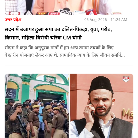
उत्तर प्रदेश
06 Aug, 2026
11:24 AM
सदन में उजागर हुआ सपा का दलित-पिछड़ा, युवा, गरीब,
किसान, महिला विरोधी चरित्रः CM योगी
सीएम ने कहा कि अनुपूरक मांगों में हम अन्य तमाम तबकों के लिए
बेहतरीन योजनाएं लेकर आए थे. सामाजिक न्याय के लिए जीवन समर्पित
करने वाले महापुरुष बाबा साहेब भीमराव आंबेडकर, महर्षि वाल्मीकि, संत
शिरोमणि रविदास, संत ज्योतिबा फुले, शाहूजी महाराज, लोकमाता
अहिल्या बाई होल्कर आदि की मूर्तियों पर छाजन, पार्क, बाउंड्रीवाल के
लिए हमने 407 करोड़ रुपये का प्रावधान किया है. यह बजट पास न हो,
इसके लिए समाजवादी पार्टी ने सदन की कार्यवाही को बाधित किया और
लगातार व्यवधान पैदा करने का प्रयास किया.