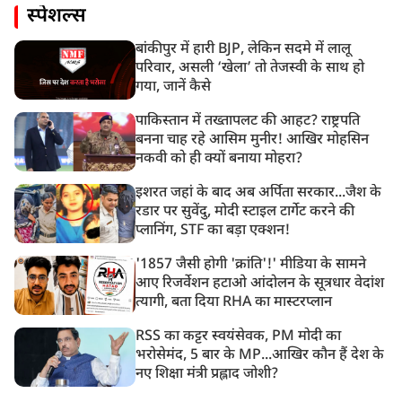
स्पेशल्स
बांकीपुर में हारी BJP, लेकिन सदमे में लालू
परिवार, असली ‘खेला’ तो तेजस्वी के साथ हो
गया, जानें कैसे
पाकिस्तान में तख्तापलट की आहट? राष्ट्रपति
बनना चाह रहे आसिम मुनीर! आखिर मोहसिन
नकवी को ही क्यों बनाया मोहरा?
इशरत जहां के बाद अब अर्पिता सरकार...जैश के
रडार पर सुवेंदु, मोदी स्टाइल टार्गेट करने की
प्लानिंग, STF का बड़ा एक्शन!
'1857 जैसी होगी 'क्रांति'!' मीडिया के सामने
आए रिजर्वेशन हटाओ आंदोलन के सूत्रधार वेदांश
त्यागी, बता दिया RHA का मास्टरप्लान
RSS का कट्टर स्वयंसेवक, PM मोदी का
भरोसेमंद, 5 बार के MP...आखिर कौन हैं देश के
नए शिक्षा मंत्री प्रह्लाद जोशी?