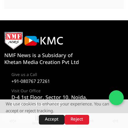
NMF News is a Subsidary of
Khetan Media Creation Pvt Ltd
Give us a Call
+91-080767 27261
Visit Our Office
D-4 1st Floor, Sector 10, Noida,
Uttar Pradesh 201301
We use cookies to enhance your experience. You can
accept or reject tracking.
Company
Category
Accept
Reject
शॉर्ट्स
होम
वीडियो
खोजें
वेब स्टोरीज़