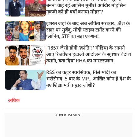
बनना चाह रहे आसिम मुनीर! आखिर मोहसिन
नकवी को ही क्यों बनाया मोहरा?
इशरत जहां के बाद अब अर्पिता सरकार...जैश के
रडार पर सुवेंदु, मोदी स्टाइल टार्गेट करने की
प्लानिंग, STF का बड़ा एक्शन!
'1857 जैसी होगी 'क्रांति'!' मीडिया के सामने
आए रिजर्वेशन हटाओ आंदोलन के सूत्रधार वेदांश
त्यागी, बता दिया RHA का मास्टरप्लान
RSS का कट्टर स्वयंसेवक, PM मोदी का
भरोसेमंद, 5 बार के MP...आखिर कौन हैं देश के
नए शिक्षा मंत्री प्रह्लाद जोशी?
अधिक
ADVERTISEMENT