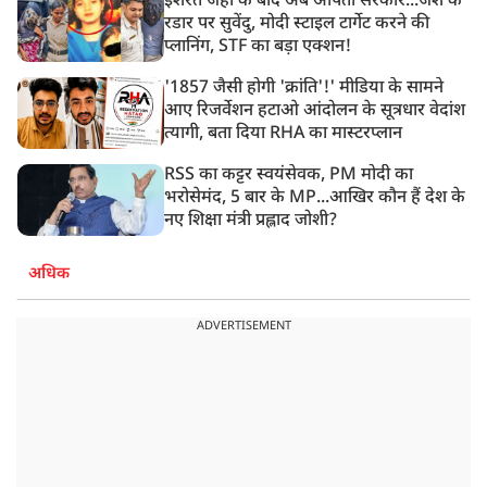
इशरत जहां के बाद अब अर्पिता सरकार...जैश के
रडार पर सुवेंदु, मोदी स्टाइल टार्गेट करने की
प्लानिंग, STF का बड़ा एक्शन!
'1857 जैसी होगी 'क्रांति'!' मीडिया के सामने
आए रिजर्वेशन हटाओ आंदोलन के सूत्रधार वेदांश
त्यागी, बता दिया RHA का मास्टरप्लान
RSS का कट्टर स्वयंसेवक, PM मोदी का
भरोसेमंद, 5 बार के MP...आखिर कौन हैं देश के
नए शिक्षा मंत्री प्रह्लाद जोशी?
अधिक
ADVERTISEMENT