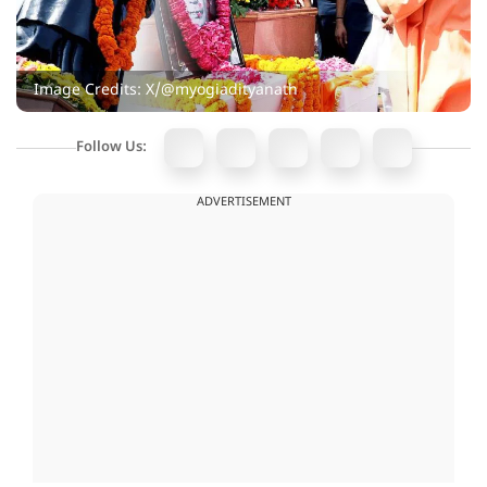
Image Credits: X/@myogiadityanath
Follow Us:
ADVERTISEMENT