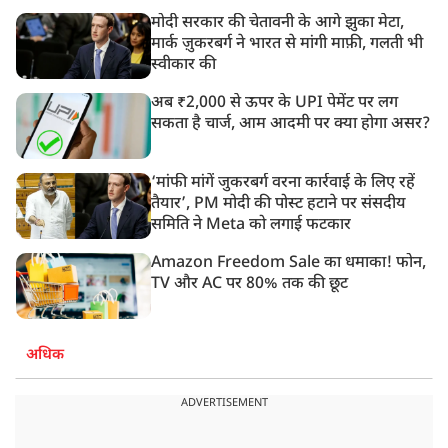
मोदी सरकार की चेतावनी के आगे झुका मेटा,
मार्क ज़ुकरबर्ग ने भारत से मांगी माफ़ी, गलती भी
स्वीकार की
अब ₹2,000 से ऊपर के UPI पेमेंट पर लग
सकता है चार्ज, आम आदमी पर क्या होगा असर?
‘मांफी मांगें जुकरबर्ग वरना कार्रवाई के लिए रहें
तैयार’, PM मोदी की पोस्ट हटाने पर संसदीय
समिति ने Meta को लगाई फटकार
Amazon Freedom Sale का धमाका! फोन,
TV और AC पर 80% तक की छूट
अधिक
ADVERTISEMENT