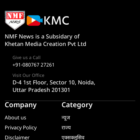
NMF News is a Subsidary of
Khetan Media Creation Pvt Ltd
Give us a Call
+91-080767 27261
Visit Our Office
D-4 1st Floor, Sector 10, Noida,
Uttar Pradesh 201301
Company
Category
About us
न्यूज
Privacy Policy
राज्य
Disclaimer
एक्सक्लूसिव