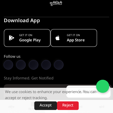
यूटीलिटी
Download App
GET IT ON
GET IT ON
Google Play
App Store
Follow us
Stay Informed. Get Notified
Subscribe
We use cookies to enhance your experience. You can
accept or reject tracking.
Accept
Reject
शॉर्ट्स
होम
वीडियो
खोजें
वेब स्टोरीज़
Copyright © 2026 KMC PVT. LTD. All Rights Reserved.