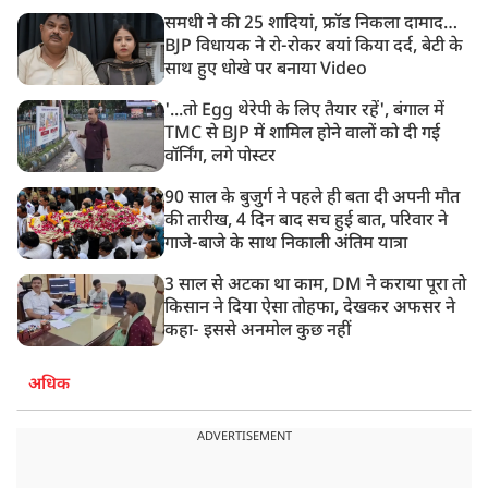
पुलिस ने किया लाठीचार्ज
समधी ने की 25 शादियां, फ्रॉड निकला दामाद…
BJP विधायक ने रो-रोकर बयां किया दर्द, बेटी के
साथ हुए धोखे पर बनाया Video
'...तो Egg थेरेपी के लिए तैयार रहें', बंगाल में
TMC से BJP में शामिल होने वालों को दी गई
वॉर्निंग, लगे पोस्टर
90 साल के बुजुर्ग ने पहले ही बता दी अपनी मौत
की तारीख, 4 दिन बाद सच हुई बात, परिवार ने
गाजे-बाजे के साथ निकाली अंतिम यात्रा
3 साल से अटका था काम, DM ने कराया पूरा तो
किसान ने दिया ऐसा तोहफा, देखकर अफसर ने
कहा- इससे अनमोल कुछ नहीं
अधिक
ADVERTISEMENT