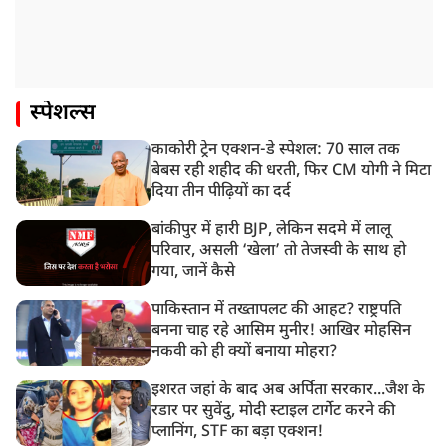
स्पेशल्स
काकोरी ट्रेन एक्शन-डे स्पेशल: 70 साल तक
बेबस रही शहीद की धरती, फिर CM योगी ने मिटा
दिया तीन पीढ़ियों का दर्द
बांकीपुर में हारी BJP, लेकिन सदमे में लालू
परिवार, असली ‘खेला’ तो तेजस्वी के साथ हो
गया, जानें कैसे
पाकिस्तान में तख्तापलट की आहट? राष्ट्रपति
बनना चाह रहे आसिम मुनीर! आखिर मोहसिन
नकवी को ही क्यों बनाया मोहरा?
इशरत जहां के बाद अब अर्पिता सरकार...जैश के
रडार पर सुवेंदु, मोदी स्टाइल टार्गेट करने की
प्लानिंग, STF का बड़ा एक्शन!