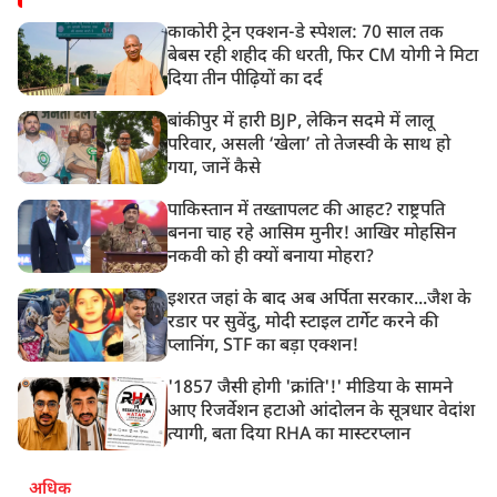
काकोरी ट्रेन एक्शन-डे स्पेशल: 70 साल तक
बेबस रही शहीद की धरती, फिर CM योगी ने मिटा
दिया तीन पीढ़ियों का दर्द
बांकीपुर में हारी BJP, लेकिन सदमे में लालू
परिवार, असली ‘खेला’ तो तेजस्वी के साथ हो
गया, जानें कैसे
पाकिस्तान में तख्तापलट की आहट? राष्ट्रपति
बनना चाह रहे आसिम मुनीर! आखिर मोहसिन
नकवी को ही क्यों बनाया मोहरा?
इशरत जहां के बाद अब अर्पिता सरकार...जैश के
रडार पर सुवेंदु, मोदी स्टाइल टार्गेट करने की
प्लानिंग, STF का बड़ा एक्शन!
'1857 जैसी होगी 'क्रांति'!' मीडिया के सामने
आए रिजर्वेशन हटाओ आंदोलन के सूत्रधार वेदांश
त्यागी, बता दिया RHA का मास्टरप्लान
अधिक