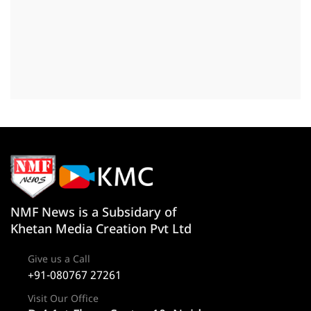
NMF News is a Subsidary of
Khetan Media Creation Pvt Ltd
Give us a Call
+91-080767 27261
Visit Our Office