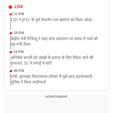
LIVE
2:31 PM
CID ने JPSC के पूर्व चेयरमैन एल ख्यांगते को किया अरेस्ट
1:59 PM
केंद्रीय मंत्री रिजिजू ने कहा छात्र आंदोलन पर संसद में चर्चा को
गृह मंत्री तैयार
1:54 PM
अभिषेक बनर्जी को आंखों के इलाज के लिए विदेश जाने की
इजाजत, SC ने लगाईं ये शर्तें!
1:40 PM
रांची: झारखंड विधानसभा परिसर में घुसे छात्र प्रदर्शनकारी,
पुलिस ने किया लाठीचार्ज
1:33 PM
संसद में फिर हंगामा, कार्यवाही स्थगित, नहीं चल सका प्रश्नकाल
ADVERTISEMENT
12:43 PM