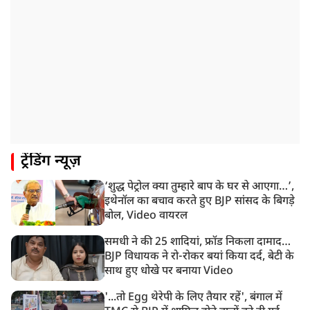
रांची प्रदर्शन: विधानसभा के बेहद करीब पहुंचे छात्र, वाटर कैनन
का हुआ इस्तेमाल
12:18 PM
झारखंड विधानसभा के करीब पहुंचे छात्र प्रदर्शनकारी, तार वाले
बैरिकेड उखाड़े
11:24 AM
दिल्ली में AAP विधायक अजय दत्त के दक्षिणपुरी स्थित दफ़्तर के
बाहर BJP का प्रदर्शन
11:21 AM
ट्रेंडिंग न्यूज़
गुजरात में आज से होती तिरंगा यात्रा की शुरुआत, शासन से
1200 से ज्यादा यात्राओं को मिली मंजूरी
‘शुद्ध पेट्रोल क्या तुम्हारे बाप के घर से आएगा…’,
10:39 AM
इथेनॉल का बचाव करते हुए BJP सांसद के बिगड़े
रांची में छात्रों का विधानसभा मार्च शुरू, BJP ने भी CM आवास
बोल, Video वायरल
घेरा
समधी ने की 25 शादियां, फ्रॉड निकला दामाद…
BJP विधायक ने रो-रोकर बयां किया दर्द, बेटी के
साथ हुए धोखे पर बनाया Video
'...तो Egg थेरेपी के लिए तैयार रहें', बंगाल में