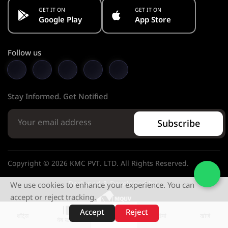
GET IT ON
GET IT ON
Google Play
App Store
Follow us
Stay Informed. Get Notified
Subscribe
Copyright © 2026 KMC PVT. LTD. All Rights Reserved.
Designed & Developed by
We use cookies to enhance your experience. You can
accept or reject tracking.
Accept
Reject
शॉर्ट्स
होम
वीडियो
खोजें
वेब स्टोरीज़