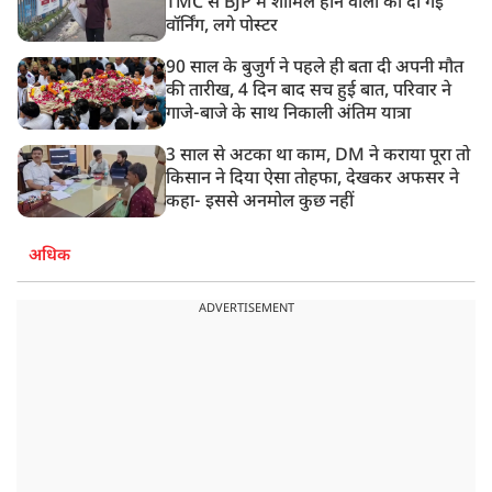
TMC से BJP में शामिल होने वालों को दी गई
वॉर्निंग, लगे पोस्टर
90 साल के बुजुर्ग ने पहले ही बता दी अपनी मौत
की तारीख, 4 दिन बाद सच हुई बात, परिवार ने
गाजे-बाजे के साथ निकाली अंतिम यात्रा
3 साल से अटका था काम, DM ने कराया पूरा तो
किसान ने दिया ऐसा तोहफा, देखकर अफसर ने
कहा- इससे अनमोल कुछ नहीं
अधिक
ADVERTISEMENT