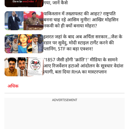
गया, जानें कैसे
पाकिस्तान में तख्तापलट की आहट? राष्ट्रपति
बनना चाह रहे आसिम मुनीर! आखिर मोहसिन
नकवी को ही क्यों बनाया मोहरा?
इशरत जहां के बाद अब अर्पिता सरकार...जैश के
रडार पर सुवेंदु, मोदी स्टाइल टार्गेट करने की
प्लानिंग, STF का बड़ा एक्शन!
'1857 जैसी होगी 'क्रांति'!' मीडिया के सामने
आए रिजर्वेशन हटाओ आंदोलन के सूत्रधार वेदांश
त्यागी, बता दिया RHA का मास्टरप्लान
अधिक
ADVERTISEMENT