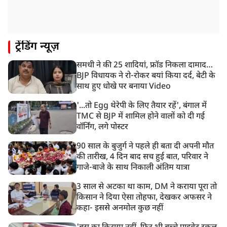
NIA ने मलप्पुरम विस्फोटक केस में मुख्य साजिशकर्ता को
गिरफ्तार किया
8:26 AM
ट्रेंडिंग न्यूज़
PM मोदी को आया अमेरिकी उपराष्ट्रपति जेडी वेंस का फोन,
रणनीतिक मुद्दों पर हुई बात
समधी ने की 25 शादियां, फ्रॉड निकला दामाद…
8:23 AM
BJP विधायक ने रो-रोकर बयां किया दर्द, बेटी के
रांची: छात्रों और झारखंड सरकार के बीच आज होगी तीसरे दौर
साथ हुए धोखे पर बनाया Video
की बातचीत
'...तो Egg थेरेपी के लिए तैयार रहें', बंगाल में
TMC से BJP में शामिल होने वालों को दी गई
वॉर्निंग, लगे पोस्टर
90 साल के बुजुर्ग ने पहले ही बता दी अपनी मौत
की तारीख, 4 दिन बाद सच हुई बात, परिवार ने
गाजे-बाजे के साथ निकाली अंतिम यात्रा
3 साल से अटका था काम, DM ने कराया पूरा तो
किसान ने दिया ऐसा तोहफा, देखकर अफसर ने
कहा- इससे अनमोल कुछ नहीं