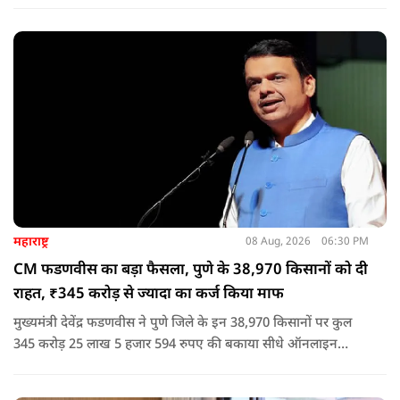
आदित्यनाथ के नेतृत्व में कानून का राज स्थापित है. 24 नवंबर 2024 की
घटना में सरकार ने यह संदेश स्पष्ट कर दिया कि चाहे कोई कितना भी बड़ा
नेता या सांसद क्यों न हो, यदि वह राज्य की शांति और सुरक्षा से खिलवाड़
करेगा, तो उसे बख्शा नहीं जाएगा.
महाराष्ट्र
08 Aug, 2026
06:30 PM
CM फडणवीस का बड़ा फैसला, पुणे के 38,970 किसानों को दी
राहत, ₹345 करोड़ से ज्यादा का कर्ज किया माफ
मुख्यमंत्री देवेंद्र फडणवीस ने पुणे जिले के इन 38,970 किसानों पर कुल
345 करोड़ 25 लाख 5 हजार 594 रुपए की बकाया सीधे ऑनलाइन
माध्यम से संबंधित बैंकों खातों में हस्तांतरित की गई.