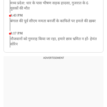
मध्य प्रदेश: धार के पास भीषण सड़क हादसा, गुजरात के 6
युवकों की मौत
3:43 PM
बंगाल की पूर्व सीएम ममता बनर्जी के काफिले पर हमले की ख़बर
3:17 PM
नौजवानों को गुमराह किया जा रहा, हमारे छात्र भ्रमित न हों- हेमंत
सोरेन
2:03 PM
बारामती में निजी ट्रेनिंग विमान दुर्घटनाग्रस्त, किसी के घायल होने
ADVERTISEMENT
की कोई सूचना नहीं
12:16 PM
JPSC परीक्षा विवाद: अनशन पर बैठे छात्र नेता देवेंद्र महतो की
तबीयत बिगड़ी
10:44 AM
रांचीः छात्रों के समर्थन में विधायक जयराम महतो ने शुरू किया
निर्जला उपवास
10:42 AM