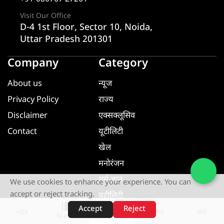
Visit Our Office
D-4 1st Floor, Sector 10, Noida,
Uttar Pradesh 201301
Company
Category
About us
न्यूज
Privacy Policy
राज्य
Disclaimer
एक्सक्लूसिव
Contact
यूटीलिटी
खेल
मनोरंजन
धर्म ज्ञान
We use cookies to enhance your experience. You can
accept or reject tracking.
यूटीलिटी
Accept
Reject
शॉर्ट्स
होम
वीडियो
खोजें
वेब स्टोरीज़