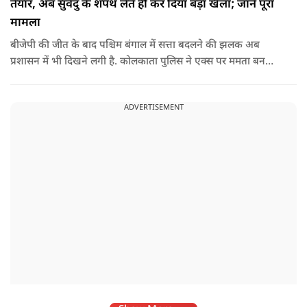
तैयार, अब सुवेंदु के शपथ लेते ही कर दिया बड़ा खेला; जानें पूरा
मामला
बीजेपी की जीत के बाद पश्चिम बंगाल में सत्ता बदलने की झलक अब
प्रशासन में भी दिखने लगी है. कोलकाता पुलिस ने एक्स पर ममता बनर्जी
और अभिषेक बनर्जी को अनफॉलो कर नरेंद्र मोदी और अमित शाह को
फॉलो करना शुरू कर दिया है, जिसे बदलते राजनीतिक समीकरणों का बड़ा
ADVERTISEMENT
संकेत माना जा रहा है.