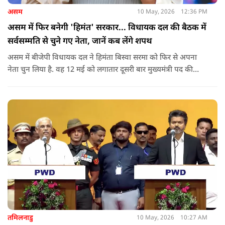
असम
10 May, 2026
12:36 PM
असम में फिर बनेगी 'हिमंत' सरकार... विधायक दल की बैठक में
सर्वसम्मति से चुने गए नेता, जानें कब लेंगे शपथ
असम में बीजेपी विधायक दल ने हिमंता बिस्वा सरमा को फिर से अपना
नेता चुन लिया है. वह 12 मई को लगातार दूसरी बार मुख्यमंत्री पद की
शपथ लेंगे. गुवाहाटी में हुई बैठक में उनके नाम पर सर्वसम्मति से मुहर
लगाई गई.
तमिलनाडु
10 May, 2026
10:27 AM