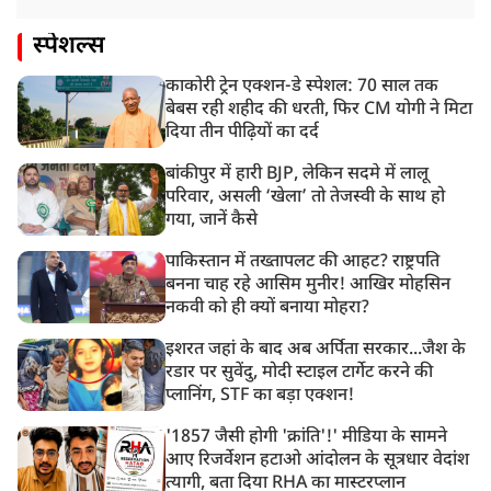
स्पेशल्स
काकोरी ट्रेन एक्शन-डे स्पेशल: 70 साल तक
बेबस रही शहीद की धरती, फिर CM योगी ने मिटा
दिया तीन पीढ़ियों का दर्द
बांकीपुर में हारी BJP, लेकिन सदमे में लालू
परिवार, असली ‘खेला’ तो तेजस्वी के साथ हो
गया, जानें कैसे
पाकिस्तान में तख्तापलट की आहट? राष्ट्रपति
बनना चाह रहे आसिम मुनीर! आखिर मोहसिन
नकवी को ही क्यों बनाया मोहरा?
इशरत जहां के बाद अब अर्पिता सरकार...जैश के
रडार पर सुवेंदु, मोदी स्टाइल टार्गेट करने की
प्लानिंग, STF का बड़ा एक्शन!
'1857 जैसी होगी 'क्रांति'!' मीडिया के सामने
आए रिजर्वेशन हटाओ आंदोलन के सूत्रधार वेदांश
त्यागी, बता दिया RHA का मास्टरप्लान