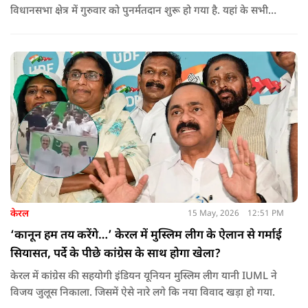
विधानसभा क्षेत्र में गुरुवार को पुनर्मतदान शुरू हो गया है. यहां के सभी
285 मतदान केंद्रों पर दोबारा मतदान कराया जा रहा है. मतदान सुबह 7
बजे से शाम 6 बजे तक चलेगा और नतीजे 24 मई को घोषित किए जाएंगे.
केरल
15 May, 2026
12:51 PM
‘कानून हम तय करेंगे…’ केरल में मुस्लिम लीग के ऐलान से गर्माई
सियासत, पर्दे के पीछे कांग्रेस के साथ होगा खेला?
केरल में कांग्रेस की सहयोगी इंडियन यूनियन मुस्लिम लीग यानी IUML ने
विजय जुलूस निकाला. जिसमें ऐसे नारे लगे कि नया विवाद खड़ा हो गया.