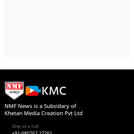
NMF News is a Subsidary of
Khetan Media Creation Pvt Ltd
Give us a Call
+91-080767 27261