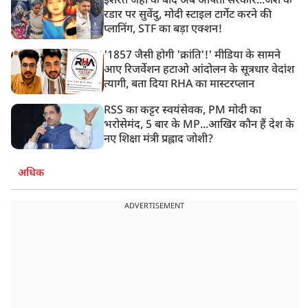
इशरत जहां के बाद अब अर्पिता सरकार...जैश के
रडार पर सुवेंदु, मोदी स्टाइल टार्गेट करने की
प्लानिंग, STF का बड़ा एक्शन!
'1857 जैसी होगी 'क्रांति'!' मीडिया के सामने
आए रिजर्वेशन हटाओ आंदोलन के सूत्रधार वेदांश
त्यागी, बता दिया RHA का मास्टरप्लान
RSS का कट्टर स्वयंसेवक, PM मोदी का
भरोसेमंद, 5 बार के MP...आखिर कौन हैं देश के
नए शिक्षा मंत्री प्रह्लाद जोशी?
अधिक
ADVERTISEMENT