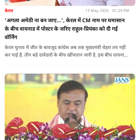
केरल
13 May, 2026
01:29 PM
‘अगला अमेठी ना बन जाए...’, केरल में CM नाम पर घमासान
के बीच वायनाड में पोस्टर के जरिए राहुल-प्रियंका को दी गई
वॉर्निंग
केरल चुनाव में जीत के बावजूद कांग्रेस अब तक मुख्यमंत्री चेहरा तय नहीं
कर पाई है. तीन बड़े दावेदारों के बीच खींचतान जारी है. इस बीच वायनाड
में राहुल गांधी और प्रियंका गांधी के खिलाफ पोस्टर लगने से राजनीतिक
तनाव और बढ़ गया है.