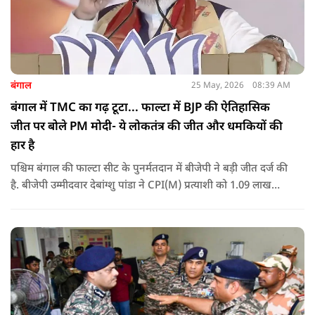
बंगाल
25 May, 2026
08:39 AM
बंगाल में TMC का गढ़ टूटा... फाल्टा में BJP की ऐतिहासिक
जीत पर बोले PM मोदी- ये लोकतंत्र की जीत और धमकियों की
हार है
पश्चिम बंगाल की फाल्टा सीट के पुनर्मतदान में बीजेपी ने बड़ी जीत दर्ज की
है. बीजेपी उम्मीदवार देबांग्शु पांडा ने CPI(M) प्रत्याशी को 1.09 लाख
वोटों से हराया, जबकि TMC चौथे स्थान पर रही. पीएम मोदी ने इसे
लोकतंत्र की जीत बताया है.