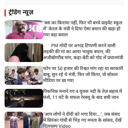
8:18 AM
ट्रेंडिंग न्यूज़
UP: लखनऊ में चलती कार में लगी आग, युवक की जिंदा जलकर
मौत
'बस का किराया नहीं, फिर भी बच्चे प्राइवेट स्कूल
में' केरल के मंत्री ने दिया ऐसा बयान की खड़ा हो
गया बड़ा बवाल
PM मोदी पर अभद्र टिप्पणी करने वाली
लड़की की मां का आया भावुक बयान, की
अजीबोगरीब मांग, कहा-बेटी को गोद लें प्रधानमंत्री
फोन पर 50 हजार की रिश्वत मांग रहा था सरकारी
बाबू, सुन रहे थे मंत्री, फिर जो किया, वो सोशल
मीडिया पर छा गया
पिकनिक मनाने गए 4 युवक नदी के तेज़ बहाव में
फंसे, 11 घंटे के सफल रेस्क्यू के बाद बची जान
‘आप लोगों ने दीदी को भगा दिया…’, जब संसद
में प्रियंका गांधी से भिड़ गए ममता के सांसद, देखें
दिलचस्प Video