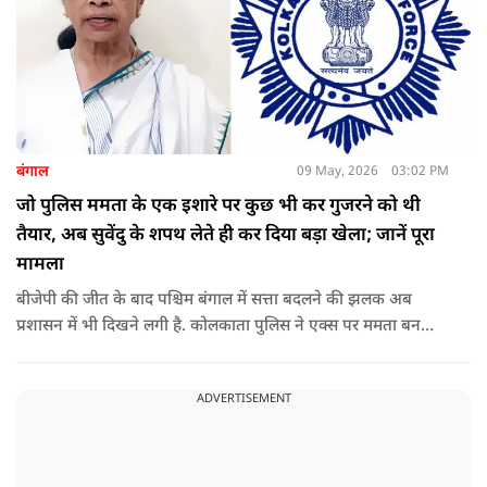
बंगाल
09 May, 2026
03:02 PM
जो पुलिस ममता के एक इशारे पर कुछ भी कर गुजरने को थी
तैयार, अब सुवेंदु के शपथ लेते ही कर दिया बड़ा खेला; जानें पूरा
मामला
बीजेपी की जीत के बाद पश्चिम बंगाल में सत्ता बदलने की झलक अब
प्रशासन में भी दिखने लगी है. कोलकाता पुलिस ने एक्स पर ममता बनर्जी
और अभिषेक बनर्जी को अनफॉलो कर नरेंद्र मोदी और अमित शाह को
फॉलो करना शुरू कर दिया है, जिसे बदलते राजनीतिक समीकरणों का बड़ा
ADVERTISEMENT
संकेत माना जा रहा है.