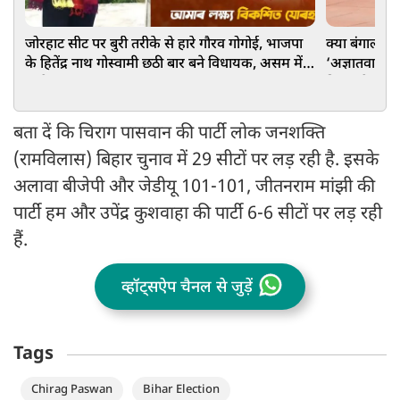
जोरहाट सीट पर बुरी तरीके से हारे गौरव गोगोई, भाजपा
क्या बंगाल को
के हितेंद्र नाथ गोस्वामी छठी बार बने विधायक, असम में
‘अज्ञातवास’ म
कांग्रेस का पत्ता साफ
दिए सारे राज!
बता दें कि चिराग पासवान की पार्टी लोक जनशक्ति
(रामविलास) बिहार चुनाव में 29 सीटों पर लड़ रही है. इसके
अलावा बीजेपी और जेडीयू 101-101, जीतनराम मांझी की
पार्टी हम और उपेंद्र कुशवाहा की पार्टी 6-6 सीटों पर लड़ रही
हैं.
व्हॉट्सऐप चैनल से जुड़ें
Tags
Chirag Paswan
Bihar Election