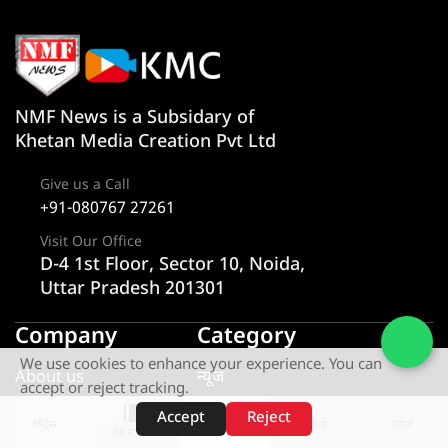
NMF News is a Subsidary of
Khetan Media Creation Pvt Ltd
Give us a Call
+91-080767 27261
Visit Our Office
D-4 1st Floor, Sector 10, Noida,
Uttar Pradesh 201301
Company
Category
We use cookies to enhance your experience. You can
About us
न्यूज
accept or reject tracking.
Privacy Policy
राज्य
Accept
Reject
शॉर्ट्स
होम
वीडियो
खोजें
वेब स्टोरीज़
Disclaimer
एक्सक्लूसिव