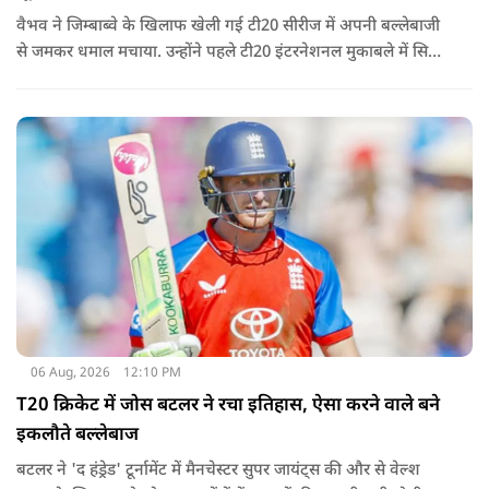
वैभव ने जिम्बाब्वे के खिलाफ खेली गई टी20 सीरीज में अपनी बल्लेबाजी
से जमकर धमाल मचाया. उन्होंने पहले टी20 इंटरनेशनल मुकाबले में सिर्फ
18 गेंदों में अर्धशतक लगाया था. वहीं, तीसरे टी20 में उन्होंने 49 गेंदों में 8
चौके और 4 छक्कों की मदद से 81 रनों की दमदार पारी खेली थी.
06 Aug, 2026
12:10 PM
T20 क्रिकेट में जोस बटलर ने रचा इतिहास, ऐसा करने वाले बने
इकलौते बल्लेबाज
बटलर ने 'द हंड्रेड' टूर्नामेंट में मैनचेस्टर सुपर जायंट्स की और से वेल्श