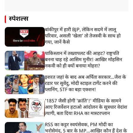
स्पेशल्स
बांकीपुर में हारी BJP, लेकिन सदमे में लालू
परिवार, असली ‘खेला’ तो तेजस्वी के साथ हो
गया, जानें कैसे
पाकिस्तान में तख्तापलट की आहट? राष्ट्रपति
बनना चाह रहे आसिम मुनीर! आखिर मोहसिन
नकवी को ही क्यों बनाया मोहरा?
इशरत जहां के बाद अब अर्पिता सरकार...जैश के
रडार पर सुवेंदु, मोदी स्टाइल टार्गेट करने की
प्लानिंग, STF का बड़ा एक्शन!
'1857 जैसी होगी 'क्रांति'!' मीडिया के सामने
आए रिजर्वेशन हटाओ आंदोलन के सूत्रधार वेदांश
त्यागी, बता दिया RHA का मास्टरप्लान
RSS का कट्टर स्वयंसेवक, PM मोदी का
भरोसेमंद, 5 बार के MP...आखिर कौन हैं देश के