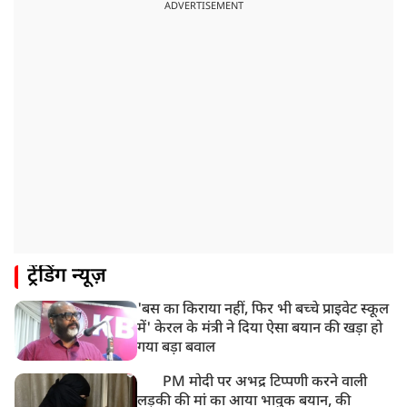
भारत समेत 5 देशों पर 100% टैरिफ
ADVERTISEMENT
8:19 AM
PM मोदी आज IIT दिल्ली के दीक्षांत समारोह में शामिल होंगे
ट्रेंडिंग न्यूज़
'बस का किराया नहीं, फिर भी बच्चे प्राइवेट स्कूल
में' केरल के मंत्री ने दिया ऐसा बयान की खड़ा हो
गया बड़ा बवाल
PM मोदी पर अभद्र टिप्पणी करने वाली
लड़की की मां का आया भावुक बयान, की