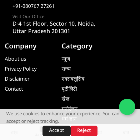
+91-080767 27261
Visit Our Office
D-4 1st Floor, Sector 10, Noida,
Uttar Pradesh 201301
Company
Category
About us
न्यूज
Privacy Policy
राज्य
Disclaimer
एक्सक्लूसिव
Contact
यूटीलिटी
खेल
मनोरंजन
We use cookies to enhance your experience. You can
धर्म ज्ञान
accept or reject tracking.
यूटीलिटी
Accept
Reject
शॉर्ट्स
होम
वीडियो
खोजें
वेब स्टोरीज़