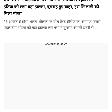
Ind vs SL :श्रीलंका के खिलाफ टेस्ट सीरीज से पहले टीम
इंडिया को लगा बड़ा झटका, बुमराह हुए बाहर, इस खिलाडी को
मिला मौका
15 अगस्त से होगा भारत-श्रीलंका के बीच टेस्ट सीरीज का आगाज़. उससे
पहले टीम इंडिया को बड़ा झटका लग गया है बुमराह अपनी इंजरी से
रिकवर न होने के कारण पूरी सीरीज से बाहर हो गए है उनकी जगह टीम में
जम्मू-कश्मीर के तेज गेंदबाज आकिब नबी को मौका दिया गया है.
ADVERTISEMENT