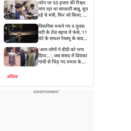
फोन पर 50 हजार की रिश्वत
बेटी को गोद लें प्रधानमंत्री
मांग रहा था सरकारी बाबू, सुन
रहे थे मंत्री, फिर जो किया, वो
सोशल मीडिया पर छा गया
पिकनिक मनाने गए 4 युवक
नदी के तेज़ बहाव में फंसे, 11
घंटे के सफल रेस्क्यू के बाद
बची जान
‘आप लोगों ने दीदी को भगा
दिया…’, जब संसद में प्रियंका
गांधी से भिड़ गए ममता के
सांसद, देखें दिलचस्प Video
अधिक
ADVERTISEMENT