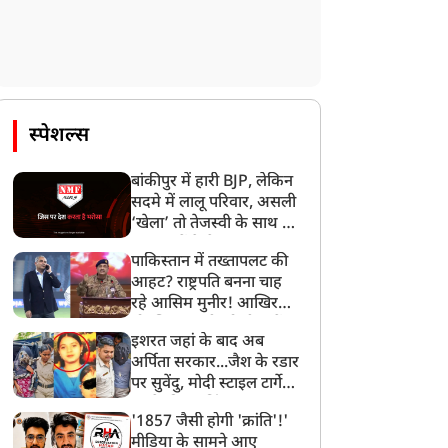
स्पेशल्स
बांकीपुर में हारी BJP, लेकिन
सदमे में लालू परिवार, असली
‘खेला’ तो तेजस्वी के साथ हो
गया, जानें कैसे
पाकिस्तान में तख्तापलट की
आहट? राष्ट्रपति बनना चाह
रहे आसिम मुनीर! आखिर
मोहसिन नकवी को ही क्यों
इशरत जहां के बाद अब
बनाया मोहरा?
अर्पिता सरकार...जैश के रडार
पर सुवेंदु, मोदी स्टाइल टार्गेट
करने की प्लानिंग, STF का
'1857 जैसी होगी 'क्रांति'!'
बड़ा एक्शन!
मीडिया के सामने आए