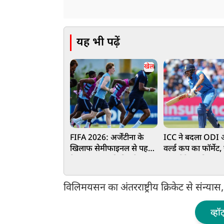
यह भी पढ़ें
खेल
FIFA 2026: अर्जेंटीना के
ICC ने बदला ODI
खिलाफ सेमीफाइनल से पहले
वर्ल्ड कप का फॉर्मेट
डेक्लान राइस की फिटनेस पर
क्या होंगे नए नियम 
सस्पेंस, मैच से पहले होगा
मिलेगी सेमीफाइनल में 
अंतिम फैसला
विलिमयसन का अंतरराष्ट्रीय क्रिकेट से संन्या
व्हॉ