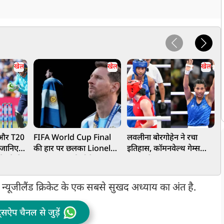
खेल
खेल
खेल
 और T20
FIFA World Cup Final
लवलीना बोरगोहेन ने रचा
, जानिए
की हार पर छलका Lionel
इतिहास, कॉमनवेल्थ गेम्स
व
और कैसे
Messi का दर्द, बोले-घाव
2026 में भारत का पहला
अ
एंट्री
भरने में वक्त लगेगा
पदक पक्का
स
आ
स, न्यूजीलैंड क्रिकेट के एक सबसे सुखद अध्याय का अंत है.
ट्सऐप चैनल से जुड़ें