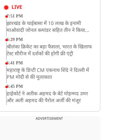
LIVE
7:51 PM
झारखंड के चाईबासा में 10 लाख के इनामी
माओवादी जोनल कमांडर सहित तीन ने किया
आत्मसमर्पण
6:29 PM
श्रीलंका क्रिकेट का बड़ा फैसला, भारत के खिलाफ
टेस्ट सीरीज में दर्शकों की होगी फ्री एंट्री
5:41 PM
महाराष्ट्र के डिप्टी CM एकनाथ शिंदे ने दिल्ली में
PM मोदी से की मुलाकात
3:45 PM
हाईकोर्ट ने अतीक अहमद के बेटे मोहम्मद उमर
और अली अहमद की पैरोल अर्जी की मंजूर
12:59 PM
CM योगी का सपा पर हमला, कहा- वोट बैंक की
ADVERTISEMENT
राजनीति ने कारीगरों का सम्मान छीना
10:57 AM