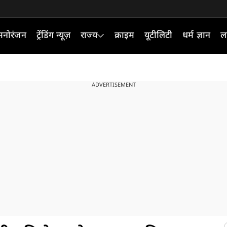
मनोरंजन
ट्रेंडिंग न्यूज़
राज्य
क्राइम
यूटीलिटी
धर्म ज्ञान
ल
ADVERTISEMENT