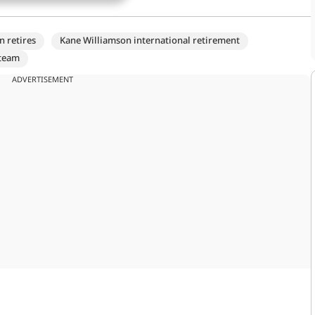
n retires
Kane Williamson international retirement
 team
ADVERTISEMENT