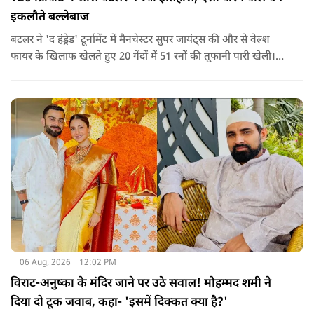
इकलौते बल्लेबाज
बटलर ने 'द हंड्रेड' टूर्नामेंट में मैनचेस्टर सुपर जायंट्स की और से वेल्श
फायर के खिलाफ खेलते हुए 20 गेंदों में 51 रनों की तूफानी पारी खेली।
अपनी इस पारी के दम पर बटलर ने कीरोन पोलार्ड को पीछे छोड़ते हुए
टी20 क्रिकेट में सबसे अधिक रन बनाने का रिकॉर्ड अपने नाम कर लिया है.
06 Aug, 2026
12:02 PM
विराट-अनुष्का के मंदिर जाने पर उठे सवाल! मोहम्मद शमी ने
दिया दो टूक जवाब, कहा- 'इसमें दिक्कत क्या है?'