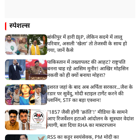
स्पेशल्स
बांकीपुर में हारी BJP, लेकिन सदमे में लालू
परिवार, असली ‘खेला’ तो तेजस्वी के साथ हो
गया, जानें कैसे
पाकिस्तान में तख्तापलट की आहट? राष्ट्रपति
बनना चाह रहे आसिम मुनीर! आखिर मोहसिन
नकवी को ही क्यों बनाया मोहरा?
इशरत जहां के बाद अब अर्पिता सरकार...जैश के
रडार पर सुवेंदु, मोदी स्टाइल टार्गेट करने की
प्लानिंग, STF का बड़ा एक्शन!
'1857 जैसी होगी 'क्रांति'!' मीडिया के सामने
आए रिजर्वेशन हटाओ आंदोलन के सूत्रधार वेदांश
त्यागी, बता दिया RHA का मास्टरप्लान
RSS का कट्टर स्वयंसेवक, PM मोदी का