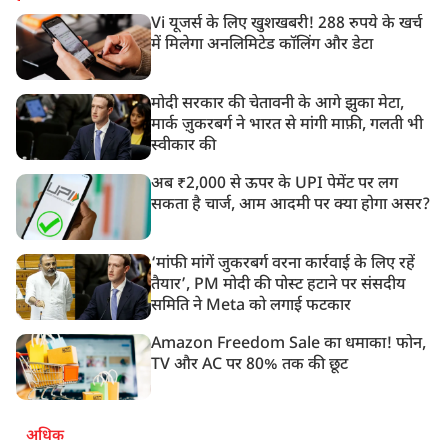
Vi यूजर्स के लिए खुशखबरी! 288 रुपये के खर्च
में मिलेगा अनलिमिटेड कॉलिंग और डेटा
मोदी सरकार की चेतावनी के आगे झुका मेटा,
मार्क ज़ुकरबर्ग ने भारत से मांगी माफ़ी, गलती भी
स्वीकार की
अब ₹2,000 से ऊपर के UPI पेमेंट पर लग
सकता है चार्ज, आम आदमी पर क्या होगा असर?
‘मांफी मांगें जुकरबर्ग वरना कार्रवाई के लिए रहें
तैयार’, PM मोदी की पोस्ट हटाने पर संसदीय
समिति ने Meta को लगाई फटकार
Amazon Freedom Sale का धमाका! फोन,
TV और AC पर 80% तक की छूट
अधिक