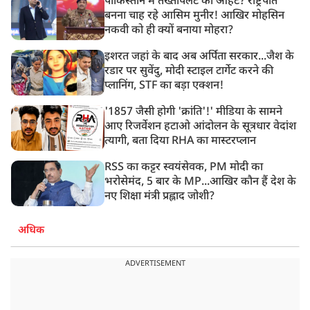
पाकिस्तान में तख्तापलट की आहट? राष्ट्रपति
बनना चाह रहे आसिम मुनीर! आखिर मोहसिन
नकवी को ही क्यों बनाया मोहरा?
इशरत जहां के बाद अब अर्पिता सरकार...जैश के
रडार पर सुवेंदु, मोदी स्टाइल टार्गेट करने की
प्लानिंग, STF का बड़ा एक्शन!
'1857 जैसी होगी 'क्रांति'!' मीडिया के सामने
आए रिजर्वेशन हटाओ आंदोलन के सूत्रधार वेदांश
त्यागी, बता दिया RHA का मास्टरप्लान
RSS का कट्टर स्वयंसेवक, PM मोदी का
भरोसेमंद, 5 बार के MP...आखिर कौन हैं देश के
नए शिक्षा मंत्री प्रह्लाद जोशी?
अधिक
ADVERTISEMENT