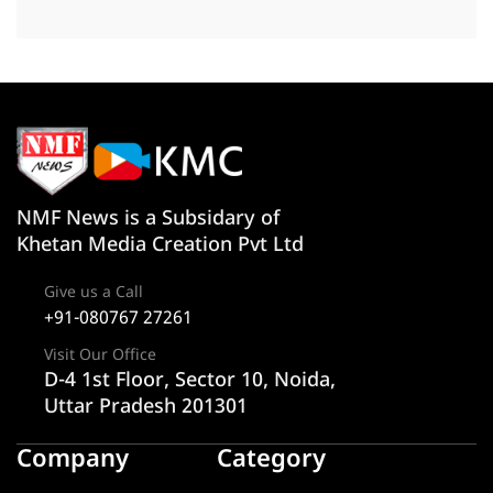
NMF News is a Subsidary of
Khetan Media Creation Pvt Ltd
Give us a Call
+91-080767 27261
Visit Our Office
D-4 1st Floor, Sector 10, Noida,
Uttar Pradesh 201301
Company
Category