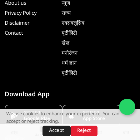
About us
न्यूज
Privacy Policy
राज्य
Disclaimer
एक्सक्लूसिव
Contact
यूटीलिटी
खेल
मनोरंजन
धर्म ज्ञान
यूटीलिटी
Download App
GET IT ON
GET IT ON
We use cookies to enhance your experience. You can
Google Play
App Store
accept or reject tracking.
Accept
Reject
शॉर्ट्स
होम
वीडियो
खोजें
वेब स्टोरीज़
Follow us