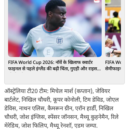
FIFA World Cup 2026: नॉर्वे के खिलाफ क्वार्टर
FIFA World 
फाइनल से पहले इंग्लैंड की बढ़ी चिंता, गुएही और राइस
सेमीफाइनल में 
की फिटनेस पर नजर
ऑस्ट्रेलिया टी20 टीम: मिचेल मार्श (कप्तान), जेवियर
बार्टलेट, निखिल चौधरी, कूपर कोनोली, टिम डेविड, जोएल
डेविस, नाथन एलिस, कैमरून ग्रीन, एरॉन हार्डी, निखिल
चौधरी, जोश इंग्लिस, स्पेंसर जॉनसन, मैथ्यू कुहनेमैन, रिले
मेरेडिथ, जोश फिलिप, मैथ्यू रेनशॉ, एडम जम्पा.