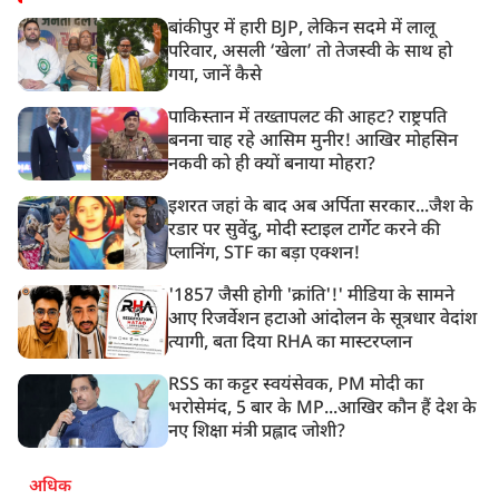
बांकीपुर में हारी BJP, लेकिन सदमे में लालू
परिवार, असली ‘खेला’ तो तेजस्वी के साथ हो
गया, जानें कैसे
पाकिस्तान में तख्तापलट की आहट? राष्ट्रपति
बनना चाह रहे आसिम मुनीर! आखिर मोहसिन
नकवी को ही क्यों बनाया मोहरा?
इशरत जहां के बाद अब अर्पिता सरकार...जैश के
रडार पर सुवेंदु, मोदी स्टाइल टार्गेट करने की
प्लानिंग, STF का बड़ा एक्शन!
'1857 जैसी होगी 'क्रांति'!' मीडिया के सामने
आए रिजर्वेशन हटाओ आंदोलन के सूत्रधार वेदांश
त्यागी, बता दिया RHA का मास्टरप्लान
RSS का कट्टर स्वयंसेवक, PM मोदी का
भरोसेमंद, 5 बार के MP...आखिर कौन हैं देश के
नए शिक्षा मंत्री प्रह्लाद जोशी?
अधिक