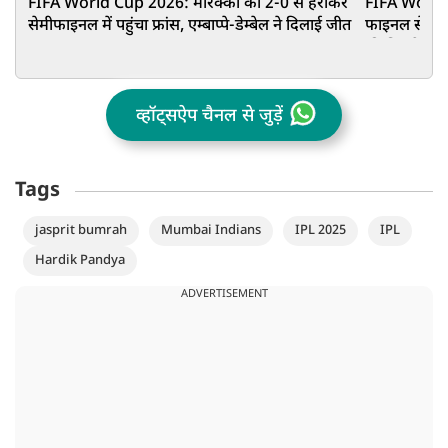
FIFA World Cup 2026: मोरक्को को 2-0 से हराकर
FIFA World C
सेमीफाइनल में पहुंचा फ्रांस, एम्बाप्पे-डेम्बेल ने दिलाई जीत
फाइनल से पहले
की फिटनेस प
व्हॉट्सऐप चैनल से जुड़ें
Tags
jasprit bumrah
Mumbai Indians
IPL 2025
IPL
Hardik Pandya
ADVERTISEMENT