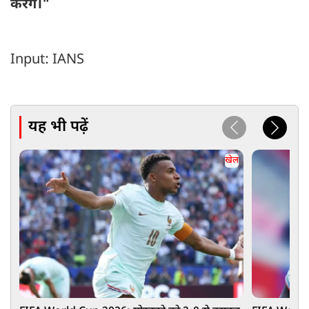
करेंगे।"
Input: IANS
यह भी पढ़ें
खेल