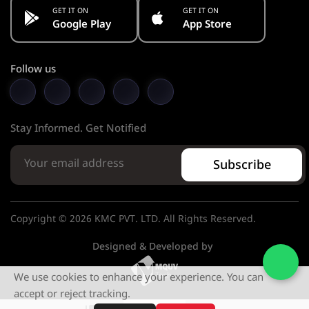
GET IT ON
GET IT ON
Google Play
App Store
Follow us
Stay Informed. Get Notified
Subscribe
Copyright © 2026 KMC PVT. LTD. All Rights Reserved.
Designed & Developed by
We use cookies to enhance your experience. You can
accept or reject tracking.