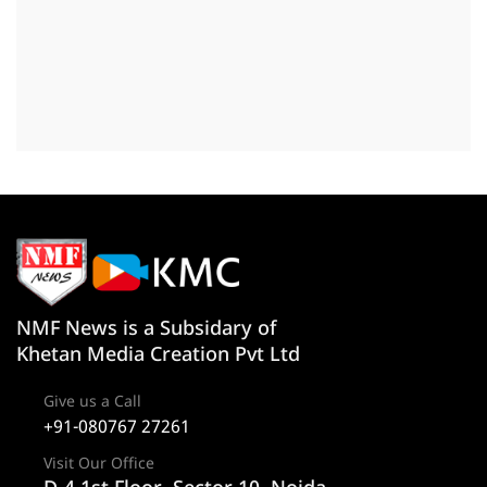
NMF News is a Subsidary of
Khetan Media Creation Pvt Ltd
Give us a Call
+91-080767 27261
Visit Our Office