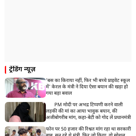
ट्रेंडिंग न्यूज़
'बस का किराया नहीं, फिर भी बच्चे प्राइवेट स्कूल
में' केरल के मंत्री ने दिया ऐसा बयान की खड़ा हो
गया बड़ा बवाल
PM मोदी पर अभद्र टिप्पणी करने वाली
लड़की की मां का आया भावुक बयान, की
अजीबोगरीब मांग, कहा-बेटी को गोद लें प्रधानमंत्री
फोन पर 50 हजार की रिश्वत मांग रहा था सरकारी
बाबू, सुन रहे थे मंत्री, फिर जो किया, वो सोशल