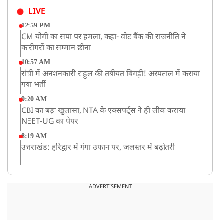
LIVE
12:59 PM
CM योगी का सपा पर हमला, कहा- वोट बैंक की राजनीति ने
कारीगरों का सम्मान छीना
10:57 AM
रांची में अनशनकारी राहुल की तबीयत बिगड़ी! अस्पताल में कराया
गया भर्ती
9:20 AM
CBI का बड़ा खुलासा, NTA के एक्सपर्ट्स ने ही लीक कराया
NEET-UG का पेपर
8:19 AM
उत्तराखंड: हरिद्वार में गंगा उफान पर, जलस्तर में बढ़ोतरी
8:18 AM
UP: लखनऊ में चलती कार में लगी आग, युवक की जिंदा जलकर
ADVERTISEMENT
मौत