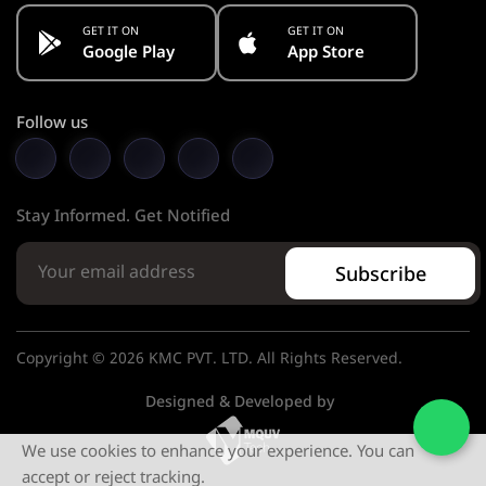
GET IT ON
GET IT ON
Google Play
App Store
Follow us
Stay Informed. Get Notified
Subscribe
Copyright © 2026 KMC PVT. LTD. All Rights Reserved.
Designed & Developed by
We use cookies to enhance your experience. You can
accept or reject tracking.