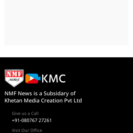
NMF News is a Subsidary of
Khetan Media Creation Pvt Ltd
Give us a Call
+91-080767 27261
Visit Our Office