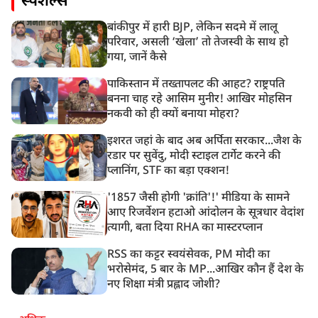
स्पेशल्स
बांकीपुर में हारी BJP, लेकिन सदमे में लालू
परिवार, असली ‘खेला’ तो तेजस्वी के साथ हो
गया, जानें कैसे
पाकिस्तान में तख्तापलट की आहट? राष्ट्रपति
बनना चाह रहे आसिम मुनीर! आखिर मोहसिन
नकवी को ही क्यों बनाया मोहरा?
इशरत जहां के बाद अब अर्पिता सरकार...जैश के
रडार पर सुवेंदु, मोदी स्टाइल टार्गेट करने की
प्लानिंग, STF का बड़ा एक्शन!
'1857 जैसी होगी 'क्रांति'!' मीडिया के सामने
आए रिजर्वेशन हटाओ आंदोलन के सूत्रधार वेदांश
त्यागी, बता दिया RHA का मास्टरप्लान
RSS का कट्टर स्वयंसेवक, PM मोदी का
भरोसेमंद, 5 बार के MP...आखिर कौन हैं देश के
नए शिक्षा मंत्री प्रह्लाद जोशी?