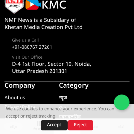
NMF News is a Subsidary of
Khetan Media Creation Pvt Ltd
Give us a Call
+91-080767 27261
Visit Our Office
D-4 1st Floor, Sector 10, Noida,
Uttar Pradesh 201301
Company
Category
About us
न्यूज
Privacy Policy
राज्य
We use cookies to enhance your experience. You can
accept or reject tracking.
Disclaimer
एक्सक्लूसिव
Accept
Reject
Contact
यूटीलिटी
शॉर्ट्स
होम
वीडियो
खोजें
वेब स्टोरीज़