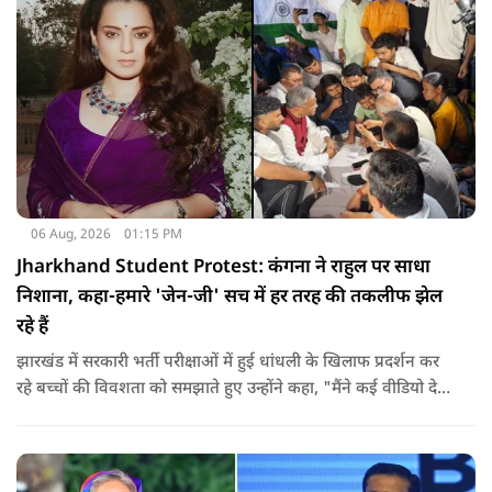
06 Aug, 2026
01:15 PM
Jharkhand Student Protest: कंगना ने राहुल पर साधा
निशाना, कहा-हमारे 'जेन-जी' सच में हर तरह की तकलीफ झेल
रहे हैं
झारखंड में सरकारी भर्ती परीक्षाओं में हुई धांधली के खिलाफ प्रदर्शन कर
रहे बच्चों की विवशता को समझाते हुए उन्होंने कहा, "मैंने कई वीडियो देखे
हैं कि बच्चों को त्रिपाल लगाने की इजाजत नहीं दी जा रही है. खाने की
ठीक स्थिति नहीं है, बच्चों ने दो-तीन दिन से कपड़े नहीं बदले हैं. हालात
यहां तक गंभीर हैं कि बच्चों के पास ऑनलाइन फूड नहीं जा पा रहा है. ऐसी