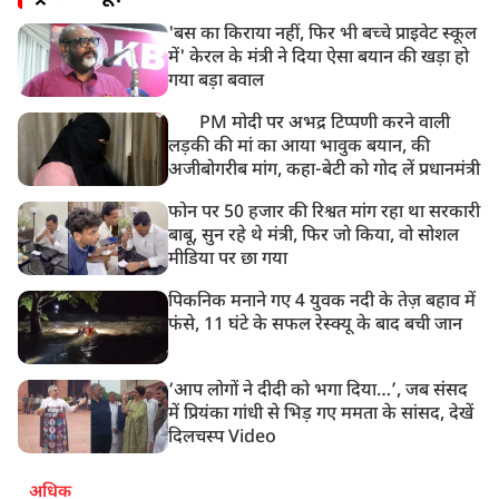
लेकर ब्रिटेन में प्रदर्शन
'बस का किराया नहीं, फिर भी बच्चे प्राइवेट स्कूल
8:50 AM
में' केरल के मंत्री ने दिया ऐसा बयान की खड़ा हो
बसपा के इकलौते विधायक उमाशंकर सिंह का देर रात निधन,
गया बड़ा बवाल
आज बलिया में होगा अंतिम संस्कार
PM मोदी पर अभद्र टिप्पणी करने वाली
लड़की की मां का आया भावुक बयान, की
अजीबोगरीब मांग, कहा-बेटी को गोद लें प्रधानमंत्री
फोन पर 50 हजार की रिश्वत मांग रहा था सरकारी
बाबू, सुन रहे थे मंत्री, फिर जो किया, वो सोशल
मीडिया पर छा गया
पिकनिक मनाने गए 4 युवक नदी के तेज़ बहाव में
फंसे, 11 घंटे के सफल रेस्क्यू के बाद बची जान
‘आप लोगों ने दीदी को भगा दिया…’, जब संसद
में प्रियंका गांधी से भिड़ गए ममता के सांसद, देखें
दिलचस्प Video
अधिक