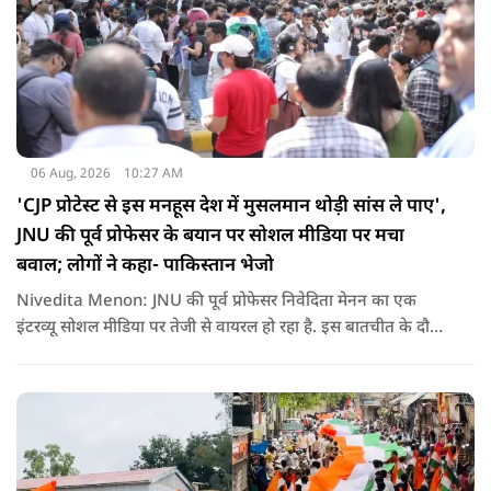
06 Aug, 2026
10:27 AM
'CJP प्रोटेस्ट से इस मनहूस देश में मुसलमान थोड़ी सांस ले पाए',
JNU की पूर्व प्रोफेसर के बयान पर सोशल मीडिया पर मचा
बवाल; लोगों ने कहा- पाकिस्तान भेजो
Nivedita Menon: JNU की पूर्व प्रोफेसर निवेदिता मेनन का एक
इंटरव्यू सोशल मीडिया पर तेजी से वायरल हो रहा है. इस बातचीत के दौरान
उन्होंने देश, मुसलमानों और CJP (Cockroach Janata Party) के
विरोध प्रदर्शनों पर अपनी राय रखी. लेकिन उनके एक बयान ने सबसे
ज्यादा विवाद खड़ा कर दिया.