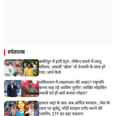
स्पेशल्स
बांकीपुर में हारी BJP, लेकिन सदमे में लालू
परिवार, असली ‘खेला’ तो तेजस्वी के साथ हो
गया, जानें कैसे
पाकिस्तान में तख्तापलट की आहट? राष्ट्रपति
बनना चाह रहे आसिम मुनीर! आखिर मोहसिन
नकवी को ही क्यों बनाया मोहरा?
इशरत जहां के बाद अब अर्पिता सरकार...जैश के
रडार पर सुवेंदु, मोदी स्टाइल टार्गेट करने की
प्लानिंग, STF का बड़ा एक्शन!