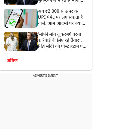
ज़ुकरबर्ग ने भारत से मांगी
ाकिस्तान भेजो
माफ़ी, गलती भी स्वीकार की
अब ₹2,000 से ऊपर के
UPI पेमेंट पर लग सकता है
चार्ज, आम आदमी पर क्या
होगा असर?
‘मांफी मांगें जुकरबर्ग वरना
कार्रवाई के लिए रहें तैयार’,
PM मोदी की पोस्ट हटाने पर
संसदीय समिति ने Meta को
लगाई फटकार
अधिक
ADVERTISEMENT