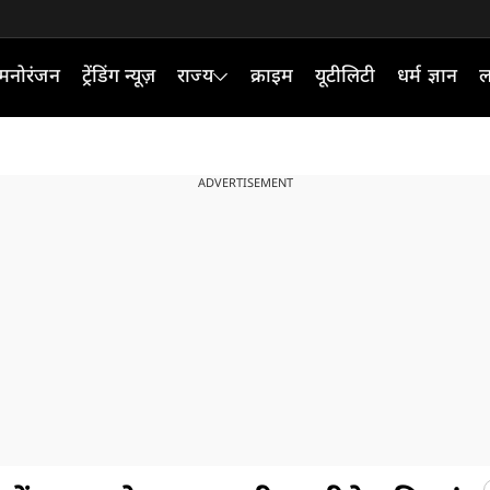
मनोरंजन
ट्रेंडिंग न्यूज़
राज्य
क्राइम
यूटीलिटी
धर्म ज्ञान
ल
ADVERTISEMENT