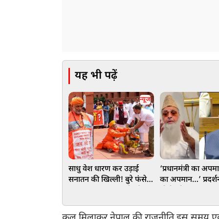
यह भी पढ़ें
न्यूज
साधु वेश धारण कर उड़ाई
‘प्रधानमंत्री का अपम
सनातन की खिल्ली! बुरे फंसे
का अपमान…’ प्रदर्श
पप्‍पू यादव, राहुल गांधी और
मोदी को अपशब्द कह
अवधेश प्रसाद, वाराणसी में
भड़के इमाम, छात्रों क
FIR दर्ज
नसीहत
कुल मिलाकर नेपाल की राजनीति इस समय एक 