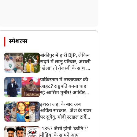
स्पेशल्स
बांकीपुर में हारी BJP, लेकिन
सदमे में लालू परिवार, असली
‘खेला’ तो तेजस्वी के साथ हो
गया, जानें कैसे
पाकिस्तान में तख्तापलट की
आहट? राष्ट्रपति बनना चाह
रहे आसिम मुनीर! आखिर
मोहसिन नकवी को ही क्यों
इशरत जहां के बाद अब
बनाया मोहरा?
अर्पिता सरकार...जैश के रडार
पर सुवेंदु, मोदी स्टाइल टार्गेट
करने की प्लानिंग, STF का
'1857 जैसी होगी 'क्रांति'!'
बड़ा एक्शन!
मीडिया के सामने आए