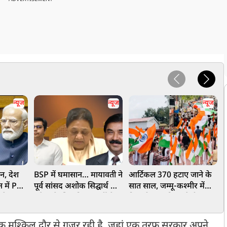
न्यूज
न्यूज
न्यूज
ान, देश
BSP में घमासान… मायावती ने
आर्टिकल 370 हटाए जाने के
'
न में PM
पूर्व सांसद अशोक सिद्घार्थ को
सात साल, जम्मू-कश्मीर में
म
ने पर
हमेशा के लिए किया पार्टी से
निकली भव्य तिरंगा रैली, PDP
प
ो दी बड़ी
OUT, ये है वजह
ने किया विरोध, महबूबा मुफ्ती
ने दिया धरना
म
मुश्किल दौर से गुजर रही है. जहां एक तरफ सरकार अपने