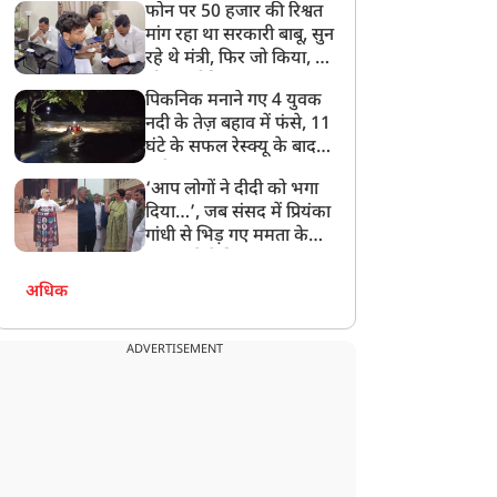
फोन पर 50 हजार की रिश्वत
बेटी को गोद लें प्रधानमंत्री
मांग रहा था सरकारी बाबू, सुन
रहे थे मंत्री, फिर जो किया, वो
सोशल मीडिया पर छा गया
पिकनिक मनाने गए 4 युवक
नदी के तेज़ बहाव में फंसे, 11
घंटे के सफल रेस्क्यू के बाद
बची जान
‘आप लोगों ने दीदी को भगा
दिया…’, जब संसद में प्रियंका
गांधी से भिड़ गए ममता के
सांसद, देखें दिलचस्प Video
अधिक
ADVERTISEMENT