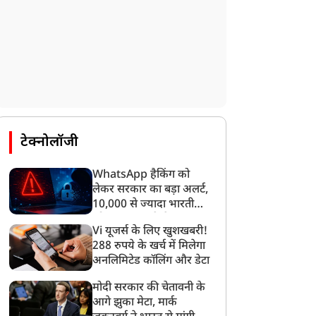
टेक्नोलॉजी
न्यूज
न्यूज
WhatsApp हैकिंग को
लेकर सरकार का बड़ा अलर्ट,
10,000 से ज्यादा भारतीयों
को साइबर हमले से बचाया
Vi यूजर्स के लिए खुशखबरी!
गया
CJP प्रोटेस्ट से इस मनहूस देश
तहलका के पूर्व एडिटर तरुण
288 रुपये के खर्च में मिलेगा
ें मुसलमान थोड़ी सांस ले
तेजपाल रेप केस में दोषी
अनलिमिटेड कॉलिंग और डेटा
ाए', JNU की पूर्व प्रोफेसर के
करार, 10 साल की सजा, जानें
मोदी सरकार की चेतावनी के
बयान पर सोशल मीडिया पर
कैसे पलट गया निचली अदालत
आगे झुका मेटा, मार्क
चा बवाल; लोगों ने कहा-
का फैसला