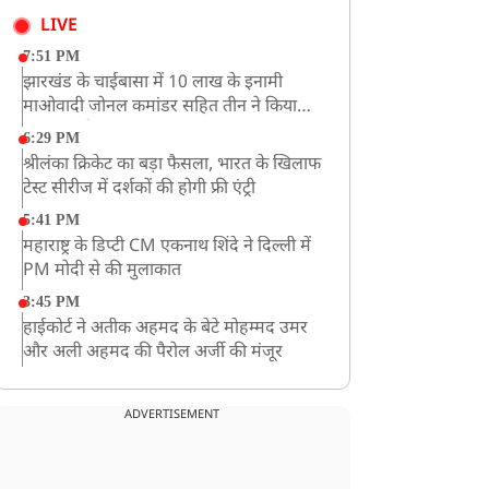
LIVE
7:51 PM
झारखंड के चाईबासा में 10 लाख के इनामी
माओवादी जोनल कमांडर सहित तीन ने किया
आत्मसमर्पण
6:29 PM
श्रीलंका क्रिकेट का बड़ा फैसला, भारत के खिलाफ
टेस्ट सीरीज में दर्शकों की होगी फ्री एंट्री
5:41 PM
महाराष्ट्र के डिप्टी CM एकनाथ शिंदे ने दिल्ली में
PM मोदी से की मुलाकात
3:45 PM
हाईकोर्ट ने अतीक अहमद के बेटे मोहम्मद उमर
और अली अहमद की पैरोल अर्जी की मंजूर
12:59 PM
CM योगी का सपा पर हमला, कहा- वोट बैंक की
ADVERTISEMENT
राजनीति ने कारीगरों का सम्मान छीना
10:57 AM