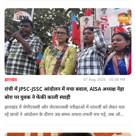
झारखंड
07 Aug, 2026
05:08 PM
रांची में JPSC-JSSC आंदोलन में मचा बवाल, AISA अध्यक्ष नेहा
बोरा पर युवक ने फेंकी काली स्याही
झारखंड में जेपीएससी और जेएसएससी परीक्षाओं में धांधली को लेकर चल
रहे छात्रों ने आंदोलन के दौरान उस समय अफरा-तफरी मच गई, जब ऑल
इंडिया स्टूडेंट्स एसोसिएशन की राष्ट्रीय अध्यक्ष नेहा बोरा पर एक युवक ने
अचानक काली स्याही फेंक दी.