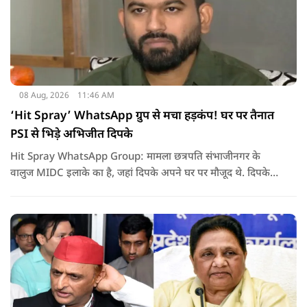
08 Aug, 2026
11:46 AM
‘Hit Spray’ WhatsApp ग्रुप से मचा हड़कंप! घर पर तैनात
PSI से भिड़े अभिजीत दिपके
Hit Spray WhatsApp Group: मामला छत्रपति संभाजीनगर के
वालुज MIDC इलाके का है, जहां दिपके अपने घर पर मौजूद थे. दिपके
का आरोप है कि सुरक्षा के लिए तैनात PSI उनसे मिलने आने वाले लोगों
को रोक रहे थे और उनके साथ ठीक तरीके से पेश नहीं आ रहे थे. इसी बात
को लेकर दिपके की पुलिस अधिकारी से तीखी बहस हो गई.