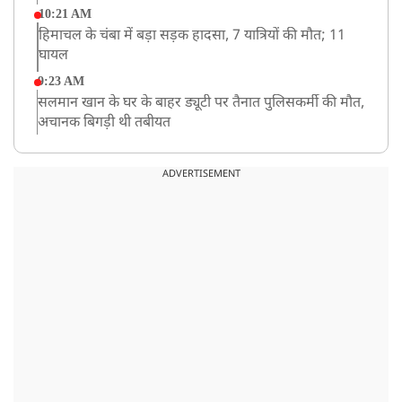
10:21 AM
हिमाचल के चंबा में बड़ा सड़क हादसा, 7 यात्रियों की मौत; 11
घायल
9:23 AM
सलमान खान के घर के बाहर ड्यूटी पर तैनात पुलिसकर्मी की मौत,
अचानक बिगड़ी थी तबीयत
8:23 AM
देश के कई हिस्सों में भारी बारिश के आसार, मौसम विभाग ने
ADVERTISEMENT
जारी किया अलर्ट
8:20 AM
भारत समेत 5 देशों पर 100% टैरिफ
8:19 AM
PM मोदी आज IIT दिल्ली के दीक्षांत समारोह में शामिल होंगे