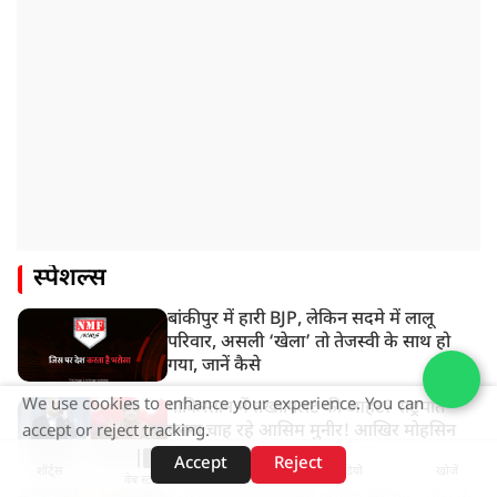
स्पेशल्स
बांकीपुर में हारी BJP, लेकिन सदमे में लालू
परिवार, असली ‘खेला’ तो तेजस्वी के साथ हो
गया, जानें कैसे
We use cookies to enhance your experience. You can
पाकिस्तान में तख्तापलट की आहट? राष्ट्रपति
बनना चाह रहे आसिम मुनीर! आखिर मोहसिन
accept or reject tracking.
नकवी को ही क्यों बनाया मोहरा?
Accept
Reject
शॉर्ट्स
होम
वीडियो
खोजें
वेब स्टोरीज़