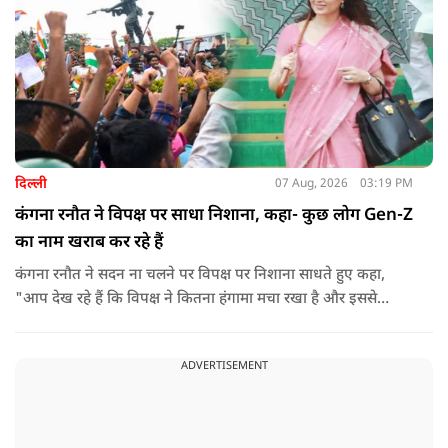
दिल्ली
07 Aug, 2026
03:19 PM
कंगना रनौत ने विपक्ष पर साधा निशाना, कहा- कुछ लोग Gen-Z
का नाम खराब कर रहे हैं
कंगना रनौत ने सदन ना चलने पर विपक्ष पर निशाना साधते हुए कहा,
"आप देख रहे हैं कि विपक्ष ने कितना हंगामा मचा रखा है और इससे
जनता का कितना नुकसान हो रहा है. सरकार के सारे काम रोक दिए गए हैं.
जो बिल आने थे, उन पर भी उनकी सहमति नहीं है. उनकी मानसिकता अब
ADVERTISEMENT
देश के सामने साफ हो रही है. और जब हारते हैं, तो रोना रोते हैं."