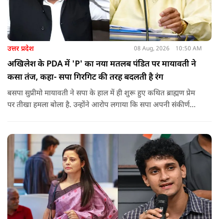
उत्तर प्रदेश
08 Aug, 2026
10:50 AM
अखिलेश के PDA में 'P' का नया मतलब पंडित पर मायावती ने
कसा तंज, कहा- सपा गिरगिट की तरह बदलती है रंग
बसपा सुप्रीमो मायावती ने सपा के हाल में ही शुरू हुए कथित ब्राह्मण प्रेम
पर तीखा हमला बोला है. उन्होंने आरोप लगाया कि सपा अपनी संकीर्ण
जातिवादी राजनीति और चुनावी स्वार्थ के चलते समय-समय पर अपना
राजनीतिक रंग बदलती रही है.