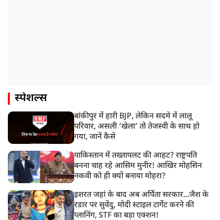
स्पेशल्स
बांकीपुर में हारी BJP, लेकिन सदमे में लालू
परिवार, असली ‘खेला’ तो तेजस्वी के साथ हो
गया, जानें कैसे
पाकिस्तान में तख्तापलट की आहट? राष्ट्रपति
बनना चाह रहे आसिम मुनीर! आखिर मोहसिन
नकवी को ही क्यों बनाया मोहरा?
इशरत जहां के बाद अब अर्पिता सरकार...जैश के
रडार पर सुवेंदु, मोदी स्टाइल टार्गेट करने की
प्लानिंग, STF का बड़ा एक्शन!