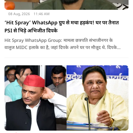
08 Aug, 2026
11:46 AM
‘Hit Spray’ WhatsApp ग्रुप से मचा हड़कंप! घर पर तैनात
PSI से भिड़े अभिजीत दिपके
Hit Spray WhatsApp Group: मामला छत्रपति संभाजीनगर के
वालुज MIDC इलाके का है, जहां दिपके अपने घर पर मौजूद थे. दिपके
का आरोप है कि सुरक्षा के लिए तैनात PSI उनसे मिलने आने वाले लोगों
को रोक रहे थे और उनके साथ ठीक तरीके से पेश नहीं आ रहे थे. इसी बात
को लेकर दिपके की पुलिस अधिकारी से तीखी बहस हो गई.