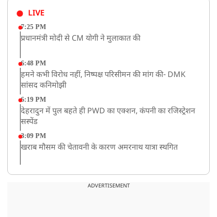
LIVE
7:25 PM
प्रधानमंत्री मोदी से CM योगी ने मुलाकात की
6:48 PM
हमने कभी विरोध नहीं, निष्पक्ष परिसीमन की मांग की- DMK
सांसद कनिमोझी
6:19 PM
देहरादुन में पुल बहते ही PWD का एक्शन, कंपनी का रजिस्ट्रेशन
सस्पेंड
3:09 PM
खराब मौसम की चेतावनी के कारण अमरनाथ यात्रा स्थगित
2:51 PM
JPSC-JSSC को लेकर बेनतीजा रही सरकार और छात्रों के बीच
ADVERTISEMENT
दूसरे दौर की बातचीत, आंदोलन तेज
1:55 PM