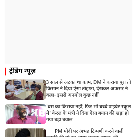
प्रयागराज पहुंचे राहुल गांधी, ‘छात्रों की गूंज’ कार्यक्रम में होंगे
शामिल
12:47 PM
मेरठ में CM योगी आदित्यनाथ ने कांवड़ यात्रियों का किया स्वागत
11:04 AM
असम बाढ़: 13 जिलों में 15 लाख से ज्यादा लोग प्रभावित, मृतकों
की संख्या 98 तक पहुंची
10:21 AM
ट्रेंडिंग न्यूज़
हिमाचल के चंबा में बड़ा सड़क हादसा, 7 यात्रियों की मौत; 11
घायल
3 साल से अटका था काम, DM ने कराया पूरा तो
9:23 AM
किसान ने दिया ऐसा तोहफा, देखकर अफसर ने
सलमान खान के घर के बाहर ड्यूटी पर तैनात पुलिसकर्मी की मौत,
कहा- इससे अनमोल कुछ नहीं
अचानक बिगड़ी थी तबीयत
'बस का किराया नहीं, फिर भी बच्चे प्राइवेट स्कूल
में' केरल के मंत्री ने दिया ऐसा बयान की खड़ा हो
गया बड़ा बवाल
PM मोदी पर अभद्र टिप्पणी करने वाली