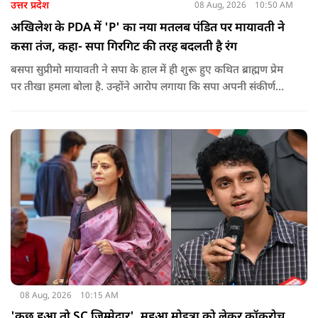
उत्तर प्रदेश
08 Aug, 2026
10:50 AM
अखिलेश के PDA में 'P' का नया मतलब पंडित पर मायावती ने
कसा तंज, कहा- सपा गिरगिट की तरह बदलती है रंग
बसपा सुप्रीमो मायावती ने सपा के हाल में ही शुरू हुए कथित ब्राह्मण प्रेम
पर तीखा हमला बोला है. उन्होंने आरोप लगाया कि सपा अपनी संकीर्ण
जातिवादी राजनीति और चुनावी स्वार्थ के चलते समय-समय पर अपना
राजनीतिक रंग बदलती रही है.
08 Aug, 2026
10:15 AM
'कुछ हुआ तो SC जिम्मेदार', महुआ मोइत्रा को लेकर कॉकरोच