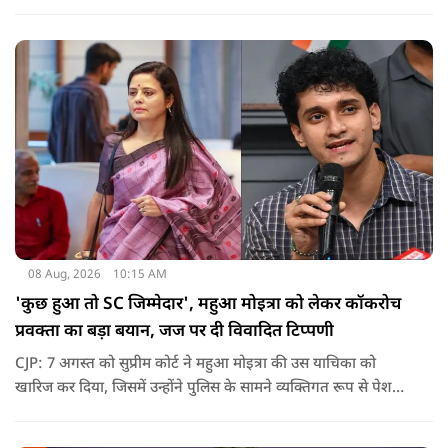
जातिवादी राजनीति और चुनावी स्वार्थ के चलते समय-समय पर अपना
राजनीतिक रंग बदलती रही है.
08 Aug, 2026
10:15 AM
'कुछ हुआ तो SC जिम्मेदार', महुआ मोइत्रा को लेकर कॉकरोच
प्रवक्ता का बड़ा बयान, जज पर दी विवादित टिप्पणी
CJP: 7 अगस्त को सुप्रीम कोर्ट ने महुआ मोइत्रा की उस याचिका को
खारिज कर दिया, जिसमें उन्होंने पुलिस के सामने व्यक्तिगत रूप से पेश
होने के बजाय वीडियो कॉन्फ्रेंसिंग के जरिए पेश होने की अनुमति मांगी थी.
सुनवाई के दौरान अदालत की ओर से की गई एक टिप्पणी अब चर्चा का