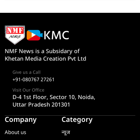
NMF News is a Subsidary of
Khetan Media Creation Pvt Ltd
Give us a Call
+91-080767 27261
Visit Our Office
D-4 1st Floor, Sector 10, Noida,
Uttar Pradesh 201301
Company
Category
About us
न्यूज