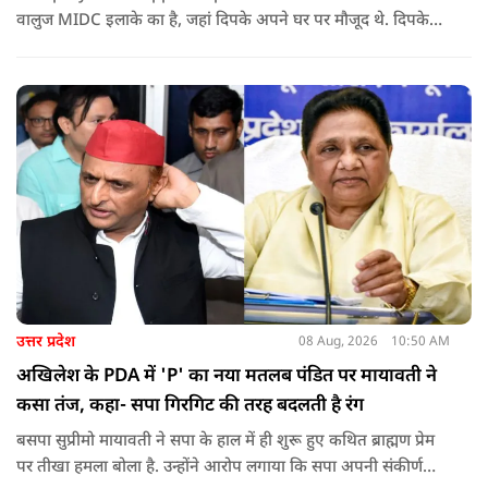
वालुज MIDC इलाके का है, जहां दिपके अपने घर पर मौजूद थे. दिपके
का आरोप है कि सुरक्षा के लिए तैनात PSI उनसे मिलने आने वाले लोगों
को रोक रहे थे और उनके साथ ठीक तरीके से पेश नहीं आ रहे थे. इसी बात
को लेकर दिपके की पुलिस अधिकारी से तीखी बहस हो गई.
उत्तर प्रदेश
08 Aug, 2026
10:50 AM
अखिलेश के PDA में 'P' का नया मतलब पंडित पर मायावती ने
कसा तंज, कहा- सपा गिरगिट की तरह बदलती है रंग
बसपा सुप्रीमो मायावती ने सपा के हाल में ही शुरू हुए कथित ब्राह्मण प्रेम
पर तीखा हमला बोला है. उन्होंने आरोप लगाया कि सपा अपनी संकीर्ण