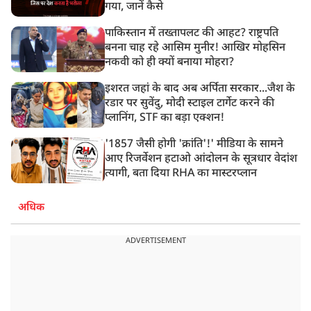
गया, जानें कैसे
पाकिस्तान में तख्तापलट की आहट? राष्ट्रपति
बनना चाह रहे आसिम मुनीर! आखिर मोहसिन
नकवी को ही क्यों बनाया मोहरा?
इशरत जहां के बाद अब अर्पिता सरकार...जैश के
रडार पर सुवेंदु, मोदी स्टाइल टार्गेट करने की
प्लानिंग, STF का बड़ा एक्शन!
'1857 जैसी होगी 'क्रांति'!' मीडिया के सामने
आए रिजर्वेशन हटाओ आंदोलन के सूत्रधार वेदांश
त्यागी, बता दिया RHA का मास्टरप्लान
अधिक
ADVERTISEMENT