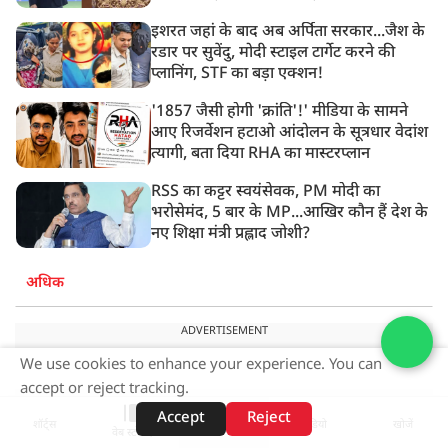
इशरत जहां के बाद अब अर्पिता सरकार...जैश के
रडार पर सुवेंदु, मोदी स्टाइल टार्गेट करने की
प्लानिंग, STF का बड़ा एक्शन!
'1857 जैसी होगी 'क्रांति'!' मीडिया के सामने
आए रिजर्वेशन हटाओ आंदोलन के सूत्रधार वेदांश
त्यागी, बता दिया RHA का मास्टरप्लान
RSS का कट्टर स्वयंसेवक, PM मोदी का
भरोसेमंद, 5 बार के MP...आखिर कौन हैं देश के
नए शिक्षा मंत्री प्रह्लाद जोशी?
अधिक
ADVERTISEMENT
We use cookies to enhance your experience. You can
accept or reject tracking.
Accept
Reject
शॉर्ट्स
होम
वीडियो
खोजें
वेब स्टोरीज़