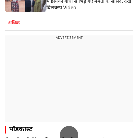
में प्रियंका गांधी से भिड़ गए ममता के सांसद, देखें
दिलचस्प Video
अधिक
ADVERTISEMENT
पॉडकास्ट