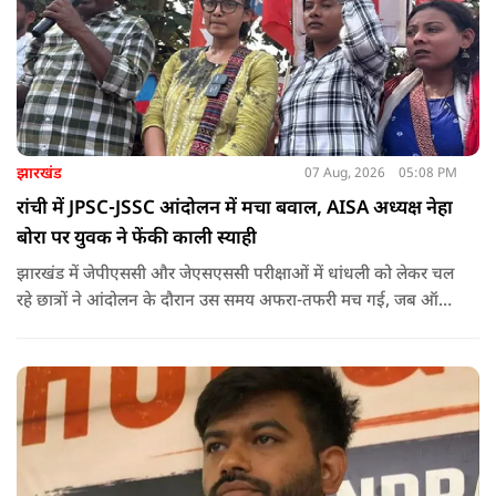
झारखंड
07 Aug, 2026
05:08 PM
रांची में JPSC-JSSC आंदोलन में मचा बवाल, AISA अध्यक्ष नेहा
बोरा पर युवक ने फेंकी काली स्याही
झारखंड में जेपीएससी और जेएसएससी परीक्षाओं में धांधली को लेकर चल
रहे छात्रों ने आंदोलन के दौरान उस समय अफरा-तफरी मच गई, जब ऑल
इंडिया स्टूडेंट्स एसोसिएशन की राष्ट्रीय अध्यक्ष नेहा बोरा पर एक युवक ने
अचानक काली स्याही फेंक दी.