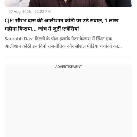
07 Aug, 2026
02:22 PM
CJP: सौरभ दास की आलीशान कोठी पर उठे सवाल, 1 लाख
महीना किराया... जांच में जुटीं एजेंसियां
Saurabh Das: दिल्ली के पॉश इलाके ग्रेटर कैलाश में स्थित एक
आलीशान कोठी इन दिनों राजनीतिक और सोशल मीडिया चर्चाओं का
हिस्सा बनी हुई है. वजह है इस घर से जुड़ा किराया और यहां रहने वाले
सौरभ दास को लेकर उठ रहे सवाल..
ADVERTISEMENT