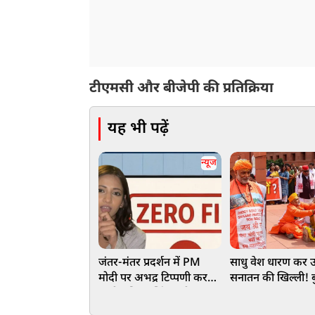
टीएमसी और बीजेपी की प्रतिक्रिया
यह भी पढ़ें
न्यूज
जंतर-मंतर प्रदर्शन में PM
साधु वेश धारण कर उ
मोदी पर अभद्र टिप्पणी करने
सनातन की खिल्ली! बु
वाली रुचिका सिंह गंभीर
पप्‍पू यादव, राहुल ग
धाराओं में फंसी, जानें क्या है
अवधेश प्रसाद, वाराण