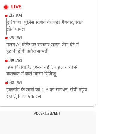
LIVE
7:25 PM
हरियाणा: पुलिस स्टेशन के बाहर गैंगवार, सात
लोग घायल
6:25 PM
गलत AI कंटेंट पर सरकार सख्त, तीन घंटे में
हटानी होगी अवैध सामग्री
5:40 PM
‘हम विरोधी हैं, दुश्मन नहीं’, राहुल गांधी से
बातचीत में बोले किरेन रिजिजू
4:42 PM
झारखंड के छात्रों को CJP का समर्थन, रांची पहुंच
रहा CJP का एक दल
12:57 PM
बॉम्बे हाईकोर्ट ने यौन उत्पीड़न मामले में तहलका
ADVERTISEMENT
के पूर्व एडिटर तरुण तेजपाल को दोषी ठहराया
12:47 PM