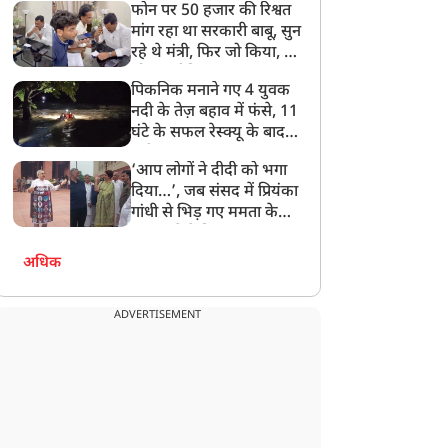
फोन पर 50 हजार की रिश्वत
बेटी को गोद लें प्रधानमंत्री
मांग रहा था सरकारी बाबू, सुन
रहे थे मंत्री, फिर जो किया, वो
सोशल मीडिया पर छा गया
पिकनिक मनाने गए 4 युवक
नदी के तेज़ बहाव में फंसे, 11
घंटे के सफल रेस्क्यू के बाद
बची जान
‘आप लोगों ने दीदी को भगा
दिया…’, जब संसद में प्रियंका
गांधी से भिड़ गए ममता के
सांसद, देखें दिलचस्प Video
अधिक
ADVERTISEMENT