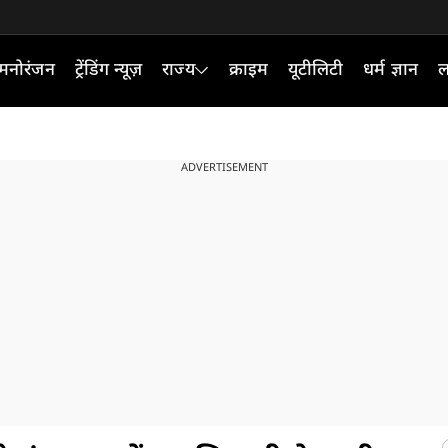
मनोरंजन
ट्रेंडिंग न्यूज़
राज्य
क्राइम
यूटीलिटी
धर्म ज्ञान
ल
ADVERTISEMENT