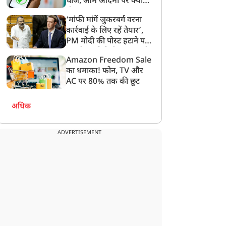
चार्ज, आम आदमी पर क्या
होगा असर?
‘मांफी मांगें जुकरबर्ग वरना
कार्रवाई के लिए रहें तैयार’,
PM मोदी की पोस्ट हटाने पर
संसदीय समिति ने Meta को
Amazon Freedom Sale
लगाई फटकार
का धमाका! फोन, TV और
AC पर 80% तक की छूट
अधिक
न्यूज
न्यूज
ADVERTISEMENT
ंतर-मंतर पर इस्तीफा लहराने
धर्मांतरण, विदेशी चंदे पर
ाले सिपाही शेर सिंह की गई
भारत ने कसी नकेल तो
ौकरी, पुलिस ने किया बर्खास्त
निकली अमेरिकी सांसद की
चीख, विरोध से साबित हुआ,