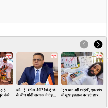
न्यूज
न्यूज
न्यूज
ड़ाई
कौन हैं विश्वेश नेगी? जिन्हें जंग
'इस बार नहीं छोड़ेंगे', झारखंड
ज
रे फंसे
के बीच मोदी सरकार ने तेहरान
में भूख हड़ताल पर डटे छात्र
व
ांधी और
में दी बड़ी जिम्मेदारी
नेता देवेंद्र नाथ महतो, शरीर
न
सी में
कमजोर, लेकिन जोश हाई!