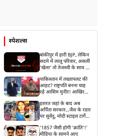
क्यों जरूरी है FCRA कानून
स्पेशल्स
बांकीपुर में हारी BJP, लेकिन
सदमे में लालू परिवार, असली
‘खेला’ तो तेजस्वी के साथ हो
गया, जानें कैसे
पाकिस्तान में तख्तापलट की
आहट? राष्ट्रपति बनना चाह
रहे आसिम मुनीर! आखिर
मोहसिन नकवी को ही क्यों
इशरत जहां के बाद अब
बनाया मोहरा?
अर्पिता सरकार...जैश के रडार
पर सुवेंदु, मोदी स्टाइल टार्गेट
करने की प्लानिंग, STF का
'1857 जैसी होगी 'क्रांति'!'
बड़ा एक्शन!
मीडिया के सामने आए