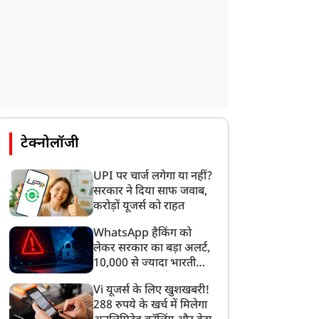
टेक्नोलॉजी
न्यूज
न्यूज
UPI पर चार्ज लगेगा या नहीं?
सरकार ने दिया साफ जवाब,
करोड़ों यूजर्स को राहत
WhatsApp हैकिंग को
लेकर सरकार का बड़ा अलर्ट,
10,000 से ज्यादा भारतीयों
ानी के लिए PM मोदी के दर
ईरान के साथ टेंशन के बीच
को साइबर हमले से बचाया
हुंचे थलपति विजय, चिट्ठी में
नेतन्याहू ने PM मोदी को
Vi यूजर्स के लिए खुशखबरी!
गया
खीं कई बड़ी मांगें
लगाया फोन, वेस्ट एशिया के
288 रुपये के खर्च में मिलेगा
हालात के साथ इस खास मुद्दे