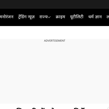
मनोरंजन
ट्रेंडिंग न्यूज़
राज्य
क्राइम
यूटीलिटी
धर्म ज्ञान
ल
ADVERTISEMENT