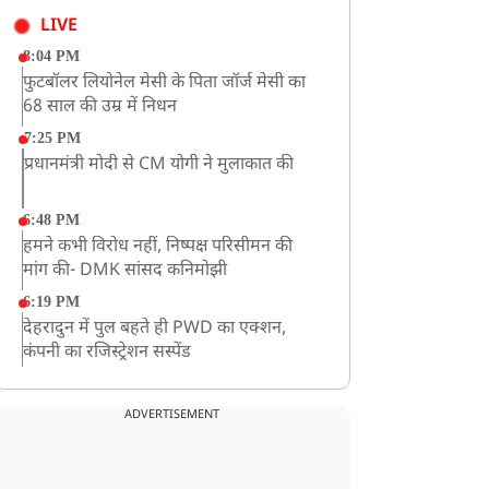
LIVE
8:04 PM
फुटबॉलर लियोनेल मेसी के पिता जॉर्ज मेसी का
68 साल की उम्र में निधन
7:25 PM
प्रधानमंत्री मोदी से CM योगी ने मुलाकात की
6:48 PM
हमने कभी विरोध नहीं, निष्पक्ष परिसीमन की
मांग की- DMK सांसद कनिमोझी
6:19 PM
देहरादुन में पुल बहते ही PWD का एक्शन,
कंपनी का रजिस्ट्रेशन सस्पेंड
3:09 PM
खराब मौसम की चेतावनी के कारण अमरनाथ
ADVERTISEMENT
यात्रा स्थगित
2:51 PM