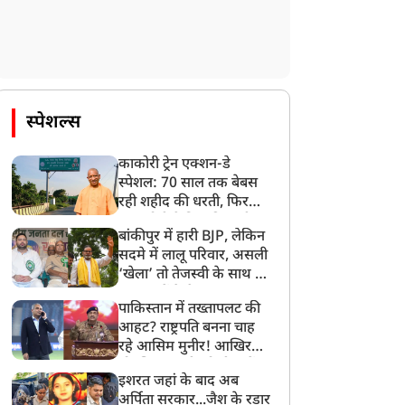
स्पेशल्स
काकोरी ट्रेन एक्शन-डे
स्पेशल: 70 साल तक बेबस
रही शहीद की धरती, फिर
CM योगी ने मिटा दिया तीन
बांकीपुर में हारी BJP, लेकिन
पीढ़ियों का दर्द
सदमे में लालू परिवार, असली
‘खेला’ तो तेजस्वी के साथ हो
गया, जानें कैसे
पाकिस्तान में तख्तापलट की
आहट? राष्ट्रपति बनना चाह
रहे आसिम मुनीर! आखिर
मोहसिन नकवी को ही क्यों
इशरत जहां के बाद अब
बनाया मोहरा?
अर्पिता सरकार...जैश के रडार