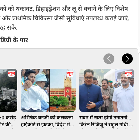
रमिकों को थकावट, डिहाइड्रेशन और लू से बचाने के लिए विशेष
ंव और प्राथमिक चिकित्सा जैसी सुविधाएं उपलब्ध कराई जाएं.
 रह सके.
डिग्री के पार
न्यूज
न्यूज
न्यूज
 550 करोड़
अभिषेक बनर्जी को कलकत्ता
सदन में खत्म होगी तनातनी…
प
र्ट की
हाईकोर्ट से झटका, विदेश में
किरेन रिजिजू ने राहुल गांधी से
प
 टन चंडी
इलाज की अनुमति देने से
की बात, केंद्रीय मंत्री ने क्यों
र
इनकार
कहा- नए सांसदों को मौका दें