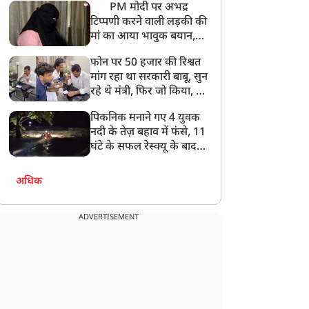
PM मोदी पर अभद्र
टिप्पणी करने वाली लड़की की
मां का आया भावुक बयान,
की अजीबोगरीब मांग, कहा-
फोन पर 50 हजार की रिश्वत
बेटी को गोद लें प्रधानमंत्री
मांग रहा था सरकारी बाबू, सुन
रहे थे मंत्री, फिर जो किया, वो
सोशल मीडिया पर छा गया
पिकनिक मनाने गए 4 युवक
नदी के तेज़ बहाव में फंसे, 11
घंटे के सफल रेस्क्यू के बाद
बची जान
अधिक
ADVERTISEMENT