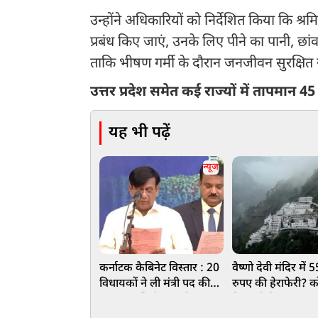
उन्होंने अधिकारियों को निर्देशित किया कि श्
प्रबंध किए जाएं, उनके लिए पीने का पानी, छा
ताकि भीषण गर्मी के दौरान जनजीवन सुरक्षित
उत्तर प्रदेश समेत कई राज्यों में तापमान 45 
यह भी पढ़ें
न्यूज
कर्नाटक कैबिनेट विस्तार : 20
वैष्णो देवी मंदिर में
विधायकों ने ली मंत्री पद की
रुपए की हेराफेरी? को
शपथ, आखिरी वक्त के
निगरानी में पंहुचा 20
फेरबदल से कांग्रेस में बगावत
का मामला