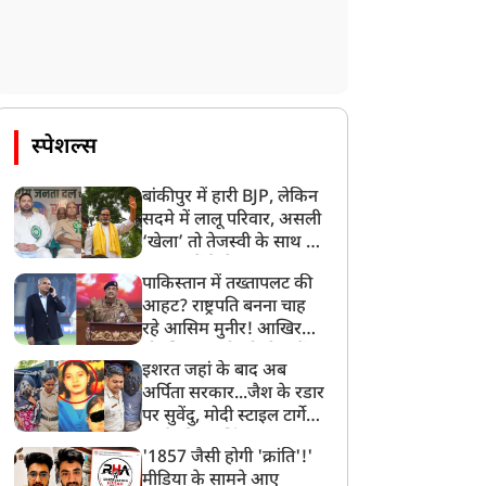
स्पेशल्स
बांकीपुर में हारी BJP, लेकिन
सदमे में लालू परिवार, असली
‘खेला’ तो तेजस्वी के साथ हो
गया, जानें कैसे
पाकिस्तान में तख्तापलट की
आहट? राष्ट्रपति बनना चाह
रहे आसिम मुनीर! आखिर
मोहसिन नकवी को ही क्यों
इशरत जहां के बाद अब
बनाया मोहरा?
अर्पिता सरकार...जैश के रडार
पर सुवेंदु, मोदी स्टाइल टार्गेट
करने की प्लानिंग, STF का
'1857 जैसी होगी 'क्रांति'!'
बड़ा एक्शन!
मीडिया के सामने आए