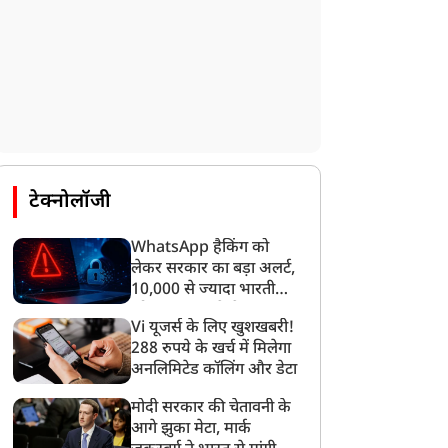
न्यूज
न्यूज
टेक्नोलॉजी
WhatsApp हैकिंग को
लेकर सरकार का बड़ा अलर्ट,
10,000 से ज्यादा भारतीयों
को साइबर हमले से बचाया
Vi यूजर्स के लिए खुशखबरी!
गया
मैं PM होता तो पहले...' गाली
‘भाई तो बहुत बने, सब छोड़कर
288 रुपये के खर्च में मिलेगा
ाले वीडियो पर सोनम वांगचुक
चले गए लेकिन…’, BSP
अनलिमिटेड कॉलिंग और डेटा
ा बड़ा बयान
विधायक उमाशंकर सिंह के
निधन पर भावुक हुईं मायावती,
मोदी सरकार की चेतावनी के
Video
आगे झुका मेटा, मार्क