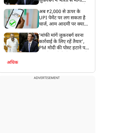
ज़ुकरबर्ग ने भारत से मांगी
माफ़ी, गलती भी स्वीकार की
अब ₹2,000 से ऊपर के
UPI पेमेंट पर लग सकता है
चार्ज, आम आदमी पर क्या
होगा असर?
‘मांफी मांगें जुकरबर्ग वरना
कार्रवाई के लिए रहें तैयार’,
PM मोदी की पोस्ट हटाने पर
संसदीय समिति ने Meta को
लगाई फटकार
अधिक
ADVERTISEMENT