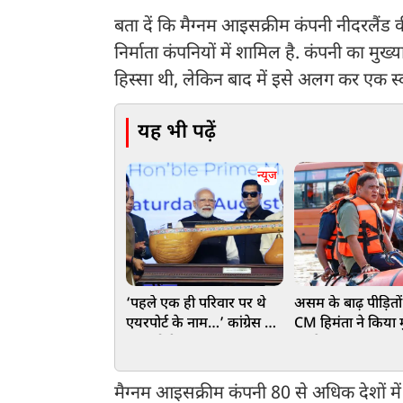
बता दें कि मैग्नम आइसक्रीम कंपनी नीदरलैंड क
निर्माता कंपनियों में शामिल है. कंपनी का मुख्
हिस्सा थी, लेकिन बाद में इसे अलग कर एक स्व
यह भी पढ़ें
न्यूज
‘पहले एक ही परिवार पर थे
असम के बाढ़ पीड़ितो
एयरपोर्ट के नाम…’ कांग्रेस पर
CM हिमंता ने किया
PM मोदी का बड़ा वार, आंध्र
का ऐलान, 75 हजार प
प्रदेश को दी बड़ी सौगात
के खाते में पहुंचे ₹
हजार
मैग्नम आइसक्रीम कंपनी 80 से अधिक देशों म