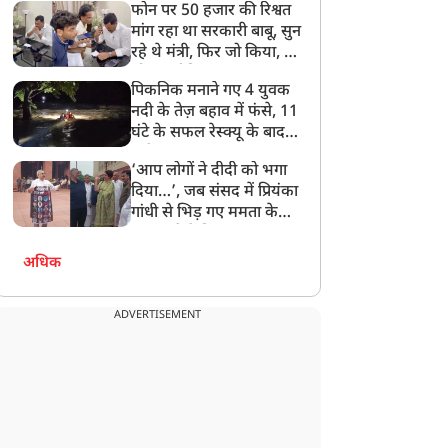
फोन पर 50 हजार की रिश्वत
बेटी को गोद लें प्रधानमंत्री
मांग रहा था सरकारी बाबू, सुन
रहे थे मंत्री, फिर जो किया, वो
सोशल मीडिया पर छा गया
पिकनिक मनाने गए 4 युवक
नदी के तेज़ बहाव में फंसे, 11
घंटे के सफल रेस्क्यू के बाद
बची जान
‘आप लोगों ने दीदी को भगा
दिया…’, जब संसद में प्रियंका
गांधी से भिड़ गए ममता के
सांसद, देखें दिलचस्प Video
अधिक
ADVERTISEMENT