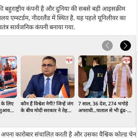
ी बहुराष्ट्रीय कंपनी है और दुनिया की सबसे बड़ी आइसक्रीम
यालय एम्स्टर्डम, नीदरलैंड में स्थित है. यह पहले यूनिलीवर का
तंत्र सार्वजनिक कंपनी बनाया गया.
न्यूज
न्यूज
न्यूज
ं के लिए
कौन हैं विश्वेश नेगी? जिन्हें जंग
7 साल, 36 देश, 274 भगोड़े
'
 मुआवजे
के बीच मोदी सरकार ने तेहरान
अपराधी...पाताल से भी ढूंढ-
व
रिवारों
में दी बड़ी जिम्मेदारी
ढूंढकर लाए जा रहे भारत के
क
15-15
दुश्मन, ₹18,874 करोड़ की
संपत्ति भी जब्त
ें अपना कारोबार संचालित करती है और उसका वैश्विक कोल्ड चेन