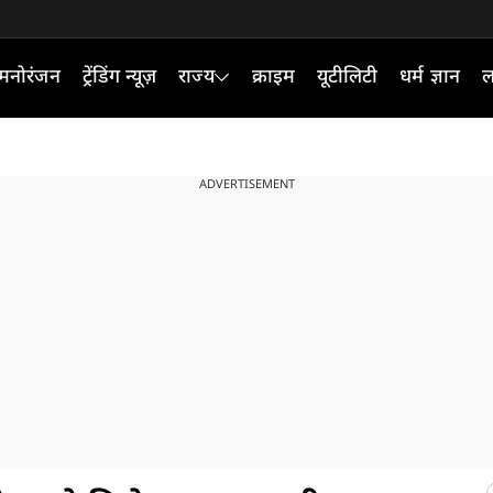
मनोरंजन
ट्रेंडिंग न्यूज़
राज्य
क्राइम
यूटीलिटी
धर्म ज्ञान
ल
ADVERTISEMENT