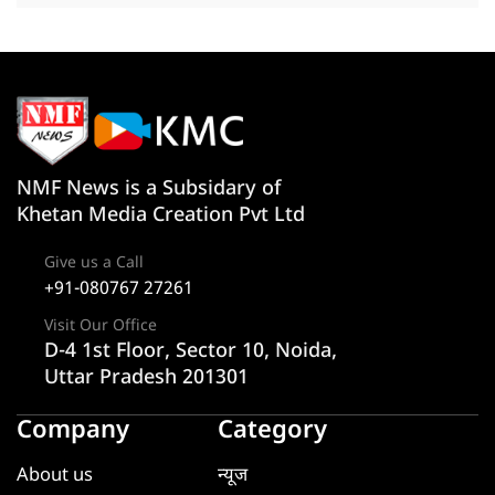
NMF News is a Subsidary of
Khetan Media Creation Pvt Ltd
Give us a Call
+91-080767 27261
Visit Our Office
D-4 1st Floor, Sector 10, Noida,
Uttar Pradesh 201301
Company
Category
About us
न्यूज