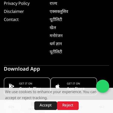
Privacy Policy
राज्य
Disclaimer
एक्सक्लूसिव
Contact
यूटीलिटी
खेल
मनोरंजन
धर्म ज्ञान
यूटीलिटी
Download App
GET IT ON
GET IT ON
Google Play
App Store
We use cookies to enhance your experience. You can
accept or reject tracking.
Follow us
Accept
Reject
शॉर्ट्स
होम
वीडियो
खोजें
वेब स्टोरीज़