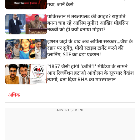
गया, जानें कैसे
पाकिस्तान में तख्तापलट की आहट? राष्ट्रपति
बनना चाह रहे आसिम मुनीर! आखिर मोहसिन
नकवी को ही क्यों बनाया मोहरा?
इशरत जहां के बाद अब अर्पिता सरकार...जैश के
रडार पर सुवेंदु, मोदी स्टाइल टार्गेट करने की
प्लानिंग, STF का बड़ा एक्शन!
'1857 जैसी होगी 'क्रांति'!' मीडिया के सामने
आए रिजर्वेशन हटाओ आंदोलन के सूत्रधार वेदांश
त्यागी, बता दिया RHA का मास्टरप्लान
अधिक
ADVERTISEMENT