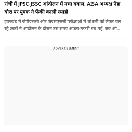
रांची में JPSC-JSSC आंदोलन में मचा बवाल, AISA अध्यक्ष नेहा
बोरा पर युवक ने फेंकी काली स्याही
झारखंड में जेपीएससी और जेएसएससी परीक्षाओं में धांधली को लेकर चल
रहे छात्रों ने आंदोलन के दौरान उस समय अफरा-तफरी मच गई, जब ऑल
इंडिया स्टूडेंट्स एसोसिएशन की राष्ट्रीय अध्यक्ष नेहा बोरा पर एक युवक ने
अचानक काली स्याही फेंक दी.
ADVERTISEMENT