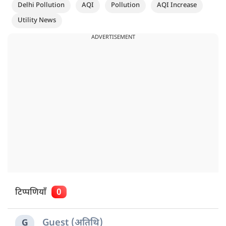
Delhi Pollution
AQI
Pollution
AQI Increase
Utility News
ADVERTISEMENT
टिप्पणियाँ
0
Guest (अतिथि)
G