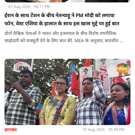
07 Aug, 2026
08:11 PM
ईरान के साथ टेंशन के बीच नेतन्याहू ने PM मोदी को लगाया
फोन, वेस्ट एशिया के हालात के साथ इस खास मुद्दे पर हुई बात
दोनों वैश्विक नेताओं ने भारत और इजरायल के बीच विशेष रणनीतिक
साझेदारी को मजबूती देने के ल‍िए बात की. MEA के अनुसार, बातचीत की
पहल इजरायल ने की थी.
झारखंड
07 Aug, 2026
05:08 PM