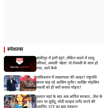
स्पेशल्स
बांकीपुर में हारी BJP, लेकिन सदमे में लालू
परिवार, असली ‘खेला’ तो तेजस्वी के साथ हो
गया, जानें कैसे
पाकिस्तान में तख्तापलट की आहट? राष्ट्रपति
बनना चाह रहे आसिम मुनीर! आखिर मोहसिन
नकवी को ही क्यों बनाया मोहरा?
इशरत जहां के बाद अब अर्पिता सरकार...जैश के
रडार पर सुवेंदु, मोदी स्टाइल टार्गेट करने की
प्लानिंग, STF का बड़ा एक्शन!