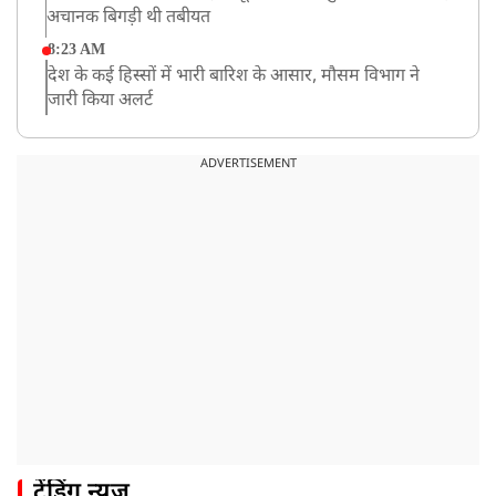
अचानक बिगड़ी थी तबीयत
8:23 AM
देश के कई हिस्सों में भारी बारिश के आसार, मौसम विभाग ने
जारी किया अलर्ट
8:20 AM
भारत समेत 5 देशों पर 100% टैरिफ
ADVERTISEMENT
8:19 AM
PM मोदी आज IIT दिल्ली के दीक्षांत समारोह में शामिल होंगे
ट्रेंडिंग न्यूज़