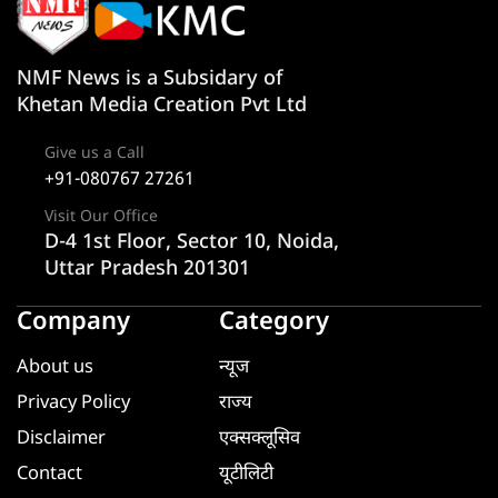
NMF News is a Subsidary of
Khetan Media Creation Pvt Ltd
Give us a Call
+91-080767 27261
Visit Our Office
D-4 1st Floor, Sector 10, Noida,
Uttar Pradesh 201301
Company
Category
About us
न्यूज
Privacy Policy
राज्य
Disclaimer
एक्सक्लूसिव
Contact
यूटीलिटी