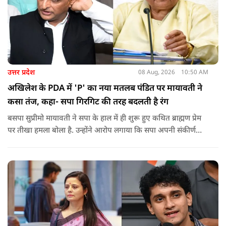
उत्तर प्रदेश
08 Aug, 2026
10:50 AM
अखिलेश के PDA में 'P' का नया मतलब पंडित पर मायावती ने
कसा तंज, कहा- सपा गिरगिट की तरह बदलती है रंग
बसपा सुप्रीमो मायावती ने सपा के हाल में ही शुरू हुए कथित ब्राह्मण प्रेम
पर तीखा हमला बोला है. उन्होंने आरोप लगाया कि सपा अपनी संकीर्ण
जातिवादी राजनीति और चुनावी स्वार्थ के चलते समय-समय पर अपना
राजनीतिक रंग बदलती रही है.