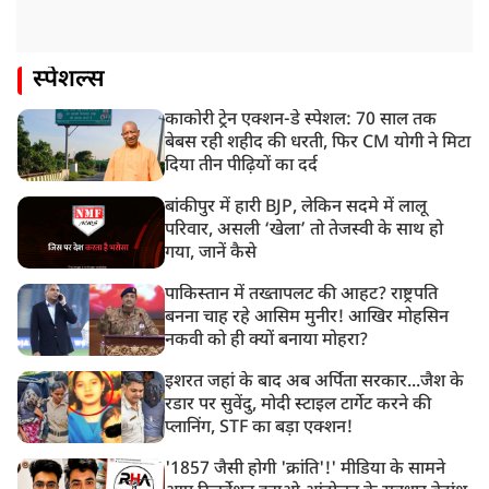
स्पेशल्स
काकोरी ट्रेन एक्शन-डे स्पेशल: 70 साल तक
बेबस रही शहीद की धरती, फिर CM योगी ने मिटा
दिया तीन पीढ़ियों का दर्द
बांकीपुर में हारी BJP, लेकिन सदमे में लालू
परिवार, असली ‘खेला’ तो तेजस्वी के साथ हो
गया, जानें कैसे
पाकिस्तान में तख्तापलट की आहट? राष्ट्रपति
बनना चाह रहे आसिम मुनीर! आखिर मोहसिन
नकवी को ही क्यों बनाया मोहरा?
इशरत जहां के बाद अब अर्पिता सरकार...जैश के
रडार पर सुवेंदु, मोदी स्टाइल टार्गेट करने की
प्लानिंग, STF का बड़ा एक्शन!
'1857 जैसी होगी 'क्रांति'!' मीडिया के सामने