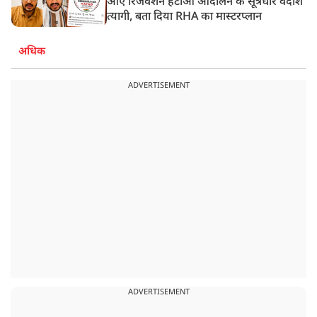
आए रिजर्वेशन हटाओ आंदोलन के सूत्रधार वेदांश
त्यागी, बता दिया RHA का मास्टरप्लान
अधिक
ADVERTISEMENT
ADVERTISEMENT