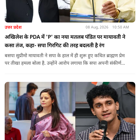
उत्तर प्रदेश
08 Aug, 2026
10:50 AM
अखिलेश के PDA में 'P' का नया मतलब पंडित पर मायावती ने
कसा तंज, कहा- सपा गिरगिट की तरह बदलती है रंग
बसपा सुप्रीमो मायावती ने सपा के हाल में ही शुरू हुए कथित ब्राह्मण प्रेम
पर तीखा हमला बोला है. उन्होंने आरोप लगाया कि सपा अपनी संकीर्ण
जातिवादी राजनीति और चुनावी स्वार्थ के चलते समय-समय पर अपना
राजनीतिक रंग बदलती रही है.