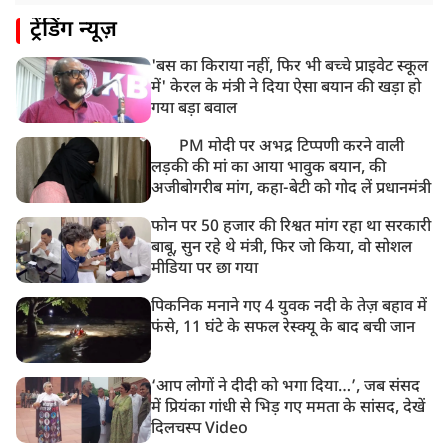
11:05 AM
ट्रेंडिंग न्यूज़
भारी हंगामे के बीच संसद की कार्यवाही दोपहर दो बजे तक के
लिए स्थगित
'बस का किराया नहीं, फिर भी बच्चे प्राइवेट स्कूल
9:38 AM
में' केरल के मंत्री ने दिया ऐसा बयान की खड़ा हो
झारखंड: JPSC परीक्षा धांधली मामले में और पांच लोग गिरफ्तार,
गया बड़ा बवाल
अबतक 19 अरेस्ट
PM मोदी पर अभद्र टिप्पणी करने वाली
लड़की की मां का आया भावुक बयान, की
अजीबोगरीब मांग, कहा-बेटी को गोद लें प्रधानमंत्री
फोन पर 50 हजार की रिश्वत मांग रहा था सरकारी
बाबू, सुन रहे थे मंत्री, फिर जो किया, वो सोशल
मीडिया पर छा गया
पिकनिक मनाने गए 4 युवक नदी के तेज़ बहाव में
फंसे, 11 घंटे के सफल रेस्क्यू के बाद बची जान
‘आप लोगों ने दीदी को भगा दिया…’, जब संसद
में प्रियंका गांधी से भिड़ गए ममता के सांसद, देखें
दिलचस्प Video