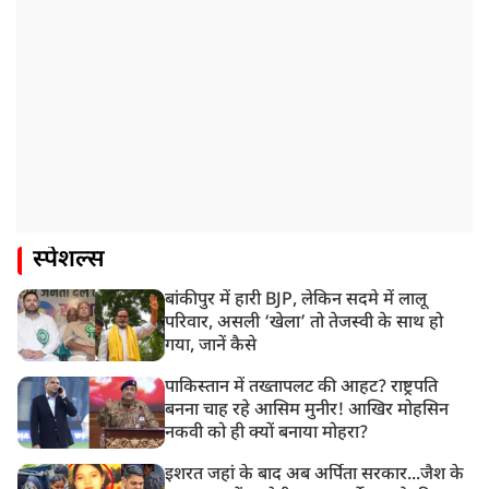
स्पेशल्स
बांकीपुर में हारी BJP, लेकिन सदमे में लालू
परिवार, असली ‘खेला’ तो तेजस्वी के साथ हो
गया, जानें कैसे
पाकिस्तान में तख्तापलट की आहट? राष्ट्रपति
बनना चाह रहे आसिम मुनीर! आखिर मोहसिन
नकवी को ही क्यों बनाया मोहरा?
इशरत जहां के बाद अब अर्पिता सरकार...जैश के