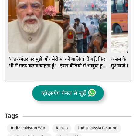
'जंतर-मंतर पर मुझे और मेरी मां को गालियां दी गईं, फिर
असम के बाढ़ प
भी मैं माफ करना चाहता हूं' - इंस्टा वीडियो में भावुक हुए
मुआवजे का ऐला
PM मोदी
₹15-15 हजा
व्हॉट्सऐप चैनल से जुड़ें
Tags
India Pakistan War
Russia
India-Russia Relation