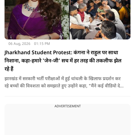
06 Aug, 2026
01:15 PM
Jharkhand Student Protest: कंगना ने राहुल पर साधा
निशाना, कहा-हमारे 'जेन-जी' सच में हर तरह की तकलीफ झेल
रहे हैं
झारखंड में सरकारी भर्ती परीक्षाओं में हुई धांधली के खिलाफ प्रदर्शन कर
रहे बच्चों की विवशता को समझाते हुए उन्होंने कहा, "मैंने कई वीडियो देखे
हैं कि बच्चों को त्रिपाल लगाने की इजाजत नहीं दी जा रही है. खाने की
ठीक स्थिति नहीं है, बच्चों ने दो-तीन दिन से कपड़े नहीं बदले हैं. हालात
ADVERTISEMENT
यहां तक गंभीर हैं कि बच्चों के पास ऑनलाइन फूड नहीं जा पा रहा है. ऐसी
स्थिति में राहुल गांधी वहां नहीं पहुंच रहे हैं.