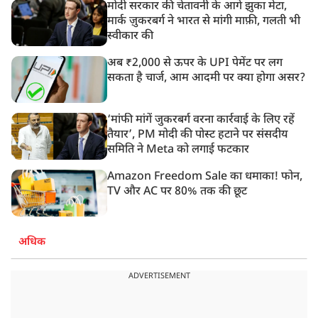
मोदी सरकार की चेतावनी के आगे झुका मेटा,
मार्क ज़ुकरबर्ग ने भारत से मांगी माफ़ी, गलती भी
स्वीकार की
अब ₹2,000 से ऊपर के UPI पेमेंट पर लग
सकता है चार्ज, आम आदमी पर क्या होगा असर?
‘मांफी मांगें जुकरबर्ग वरना कार्रवाई के लिए रहें
तैयार’, PM मोदी की पोस्ट हटाने पर संसदीय
समिति ने Meta को लगाई फटकार
Amazon Freedom Sale का धमाका! फोन,
TV और AC पर 80% तक की छूट
अधिक
ADVERTISEMENT