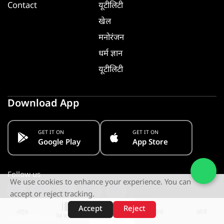
Contact
यूटीलिटी
खेल
मनोरंजन
धर्म ज्ञान
यूटीलिटी
Download App
GET IT ON
GET IT ON
Google Play
App Store
Follow us
We use cookies to enhance your experience. You can
accept or reject tracking.
Accept
Reject
शॉर्ट्स
होम
वीडियो
खोजें
वेब स्टोरीज़
Stay Informed. Get Notified