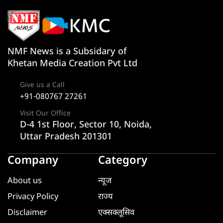
NMF News is a Subsidary of
Khetan Media Creation Pvt Ltd
Give us a Call
+91-080767 27261
Visit Our Office
D-4 1st Floor, Sector 10, Noida,
Uttar Pradesh 201301
Company
Category
About us
न्यूज
Privacy Policy
राज्य
Disclaimer
एक्सक्लूसिव