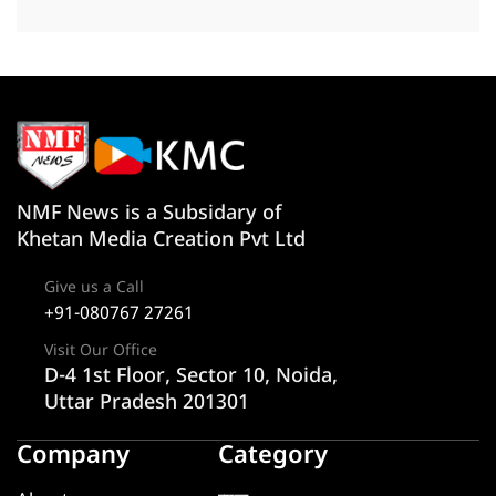
NMF News is a Subsidary of
Khetan Media Creation Pvt Ltd
Give us a Call
+91-080767 27261
Visit Our Office
D-4 1st Floor, Sector 10, Noida,
Uttar Pradesh 201301
Company
Category