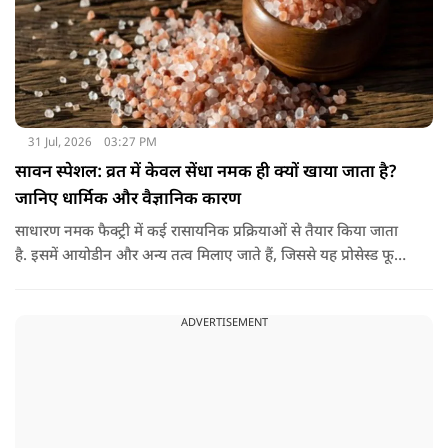
31 Jul, 2026
03:27 PM
सावन स्पेशल: व्रत में केवल सेंधा नमक ही क्यों खाया जाता है?
जानिए धार्मिक और वैज्ञानिक कारण
साधारण नमक फैक्ट्री में कई रासायनिक प्रक्रियाओं से तैयार किया जाता
है. इसमें आयोडीन और अन्य तत्व मिलाए जाते हैं, जिससे यह प्रोसेस्ड फूड
की श्रेणी में आ जाता है. वहीं, सेंधा नमक प्राकृतिक रूप से चट्टानों से
निकाला जाता है. इसे किसी बड़े रासायनिक प्रसंस्करण से नहीं गुजारा
ADVERTISEMENT
जाता, इसलिए इसे अधिक शुद्ध माना जाता है.