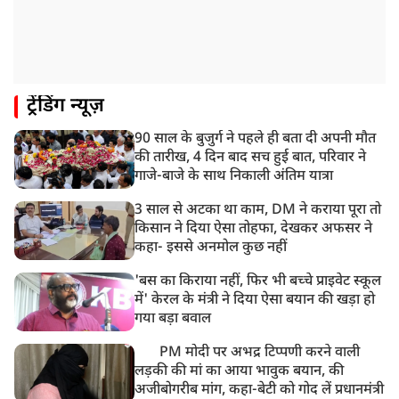
12:47 PM
मेरठ में CM योगी आदित्यनाथ ने कांवड़ यात्रियों का किया स्वागत
11:04 AM
ट्रेंडिंग न्यूज़
असम बाढ़: 13 जिलों में 15 लाख से ज्यादा लोग प्रभावित, मृतकों
की संख्या 98 तक पहुंची
90 साल के बुजुर्ग ने पहले ही बता दी अपनी मौत
10:21 AM
की तारीख, 4 दिन बाद सच हुई बात, परिवार ने
हिमाचल के चंबा में बड़ा सड़क हादसा, 7 यात्रियों की मौत; 11
गाजे-बाजे के साथ निकाली अंतिम यात्रा
घायल
3 साल से अटका था काम, DM ने कराया पूरा तो
किसान ने दिया ऐसा तोहफा, देखकर अफसर ने
कहा- इससे अनमोल कुछ नहीं
'बस का किराया नहीं, फिर भी बच्चे प्राइवेट स्कूल
में' केरल के मंत्री ने दिया ऐसा बयान की खड़ा हो
गया बड़ा बवाल
PM मोदी पर अभद्र टिप्पणी करने वाली
लड़की की मां का आया भावुक बयान, की
अजीबोगरीब मांग, कहा-बेटी को गोद लें प्रधानमंत्री