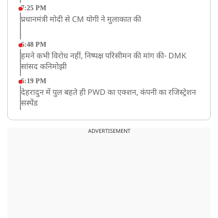
7:25 PM
प्रधानमंत्री मोदी से CM योगी ने मुलाकात की
6:48 PM
हमने कभी विरोध नहीं, निष्पक्ष परिसीमन की मांग की- DMK
सांसद कनिमोझी
6:19 PM
देहरादुन में पुल बहते ही PWD का एक्शन, कंपनी का रजिस्ट्रेशन
सस्पेंड
3:09 PM
खराब मौसम की चेतावनी के कारण अमरनाथ यात्रा स्थगित
ADVERTISEMENT
2:51 PM
JPSC-JSSC को लेकर बेनतीजा रही सरकार और छात्रों के बीच
दूसरे दौर की बातचीत, आंदोलन तेज
1:55 PM
प्रयागराज पहुंचे राहुल गांधी, ‘छात्रों की गूंज’ कार्यक्रम में होंगे
शामिल