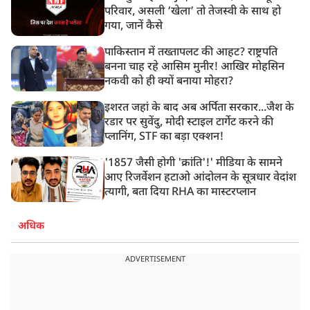
परिवार, असली ‘खेला’ तो तेजस्वी के साथ हो
गया, जानें कैसे
पाकिस्तान में तख्तापलट की आहट? राष्ट्रपति
बनना चाह रहे आसिम मुनीर! आखिर मोहसिन
नकवी को ही क्यों बनाया मोहरा?
इशरत जहां के बाद अब अर्पिता सरकार...जैश के
रडार पर सुवेंदु, मोदी स्टाइल टार्गेट करने की
प्लानिंग, STF का बड़ा एक्शन!
'1857 जैसी होगी 'क्रांति'!' मीडिया के सामने
आए रिजर्वेशन हटाओ आंदोलन के सूत्रधार वेदांश
त्यागी, बता दिया RHA का मास्टरप्लान
अधिक
ADVERTISEMENT