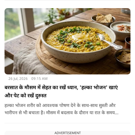
हमारा शरीर इसे पचा नहीं सकता। शरीर ऐसा कोई डाइजेस्टिव एंजाइम
नहीं बनाता जो इसे तोड़ सके या पचा सके।
26 Jul, 2026
09:15 AM
बरसात के मौसम में सेहत का रखें ध्यान, 'हल्का भोजन' खाएं
और पेट को रखें दुरुस्त
हल्का भोजन शरीर को आवश्यक पोषण देने के साथ-साथ सुस्ती और
भारीपन से भी बचाता है। मौसम में बदलाव के दौरान या रात के समय
हल्का भोजन करने से नींद बेहतर आती है और वजन नियंत्रित रखने में भी
मदद मिलती है। आधुनिक विज्ञान के अनुसार भी कमजोर पाचन की स्थिति
ADVERTISEMENT
में हल्का भोजन मेटाबॉलिज्म के लिए भी बेहतर होता है।