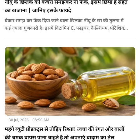
नींबू के छिलके को कचरा समझकर ना फेकें, इसमें छिपा है सेहत
का खजाना | जानिए इसके फायदे
बेकार समझ कर फेंक दिया जाने वाला छिलका नींबू के रस की तुलना में
कई ज़्यादा गुणकारी है। इसमें विटामिन C, फाइबर, कैल्शियम, पोटैशियम
और शक्तिशाली एंटीऑक्सीडेंट्स मौजूद होते हैं। पोषक तत्वों से भरपूर इन
छिलकों को पानी में उबालकर या रात भर भिगोकर अगर इसका पानी पिया
जाए तो ये आपकी सेहत के लिए किसी संजीवनी की तरह काम करता है।
आइए जानते नींबू के छिलके के फायदे।
30 Jul, 2026
08:50 AM
महंगे ब्यूटी प्रोडक्ट्स से तोड़िए रिश्ता! त्वचा की रंगत और बालों
की चमक वापस पाना चाहते हैं तो अपनाएं बादाम का तेल