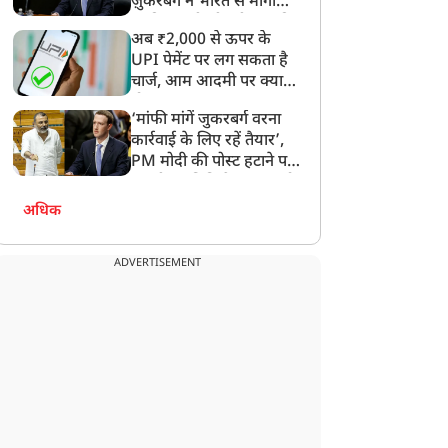
ज़ुकरबर्ग ने भारत से मांगी
माफ़ी, गलती भी स्वीकार की
अब ₹2,000 से ऊपर के
UPI पेमेंट पर लग सकता है
चार्ज, आम आदमी पर क्या
होगा असर?
‘मांफी मांगें जुकरबर्ग वरना
कार्रवाई के लिए रहें तैयार’,
PM मोदी की पोस्ट हटाने पर
संसदीय समिति ने Meta को
लगाई फटकार
अधिक
ADVERTISEMENT