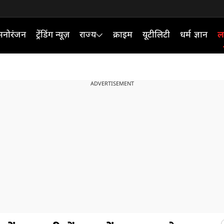
मनोरंजन
ट्रेंडिंग न्यूज़
राज्य
क्राइम
यूटीलिटी
धर्म ज्ञान
ल
ADVERTISEMENT