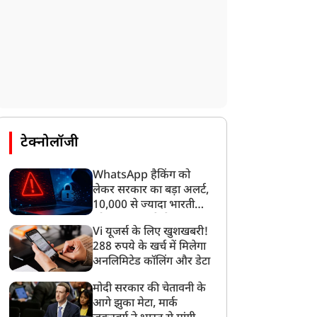
लाइफस्टाइल
लाइफस्टाइल
टेक्नोलॉजी
WhatsApp हैकिंग को
लेकर सरकार का बड़ा अलर्ट,
10,000 से ज्यादा भारतीयों
को साइबर हमले से बचाया
हीं आप चिड़चिड़े या
माइग्रेन के दर्द से हैं परेशान तो
Vi यूजर्स के लिए खुशखबरी!
गया
नावग्रस्त तो नहीं हो रहे हैं? ये
इस चीज़ से मिल सकती है
288 रुपये के खर्च में मिलेगा
ो सकते हैं हाई ब्लड प्रेशर के
राहत, जानें ये घरेलू उपाय कैसे
अनलिमिटेड कॉलिंग और डेटा
ंकेत, नई रिसर्च में हुआ
कर सकता है मदद
खुलासा
मोदी सरकार की चेतावनी के
आगे झुका मेटा, मार्क