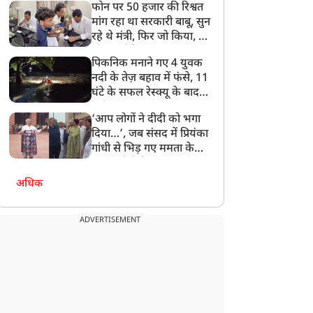
फोन पर 50 हजार की रिश्वत
बेटी को गोद लें प्रधानमंत्री
मांग रहा था सरकारी बाबू, सुन
रहे थे मंत्री, फिर जो किया, वो
सोशल मीडिया पर छा गया
पिकनिक मनाने गए 4 युवक
नदी के तेज़ बहाव में फंसे, 11
घंटे के सफल रेस्क्यू के बाद
बची जान
‘आप लोगों ने दीदी को भगा
दिया…’, जब संसद में प्रियंका
गांधी से भिड़ गए ममता के
सांसद, देखें दिलचस्प Video
अधिक
ADVERTISEMENT