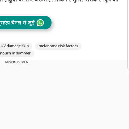
 जो हड्डियों के लिए जरूरी है, लेकिन संतुलित तरीके से धूप का
ट्सऐप चैनल से जुड़ें
UV damage skin
melanoma risk factors
unburn in summer
ADVERTISEMENT