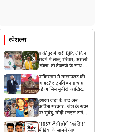
स्पेशल्स
बांकीपुर में हारी BJP, लेकिन
सदमे में लालू परिवार, असली
‘खेला’ तो तेजस्वी के साथ हो
गया, जानें कैसे
पाकिस्तान में तख्तापलट की
आहट? राष्ट्रपति बनना चाह
रहे आसिम मुनीर! आखिर
मोहसिन नकवी को ही क्यों
इशरत जहां के बाद अब
बनाया मोहरा?
अर्पिता सरकार...जैश के रडार
पर सुवेंदु, मोदी स्टाइल टार्गेट
करने की प्लानिंग, STF का
'1857 जैसी होगी 'क्रांति'!'
बड़ा एक्शन!
मीडिया के सामने आए