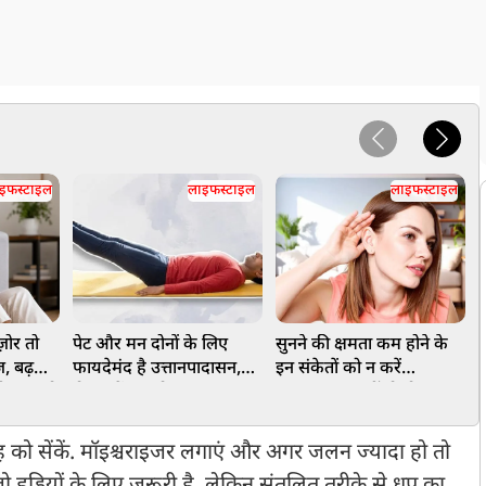
इफस्टाइल
लाइफस्टाइल
लाइफस्टाइल
मज़ोर तो
पेट और मन दोनों के लिए
सुनने की क्षमता कम होने के
क
, बढ़ती
फायदेमंद है उत्तानपादासन,
इन संकेतों को न करें
त
ाही आपको
रोज करें यह योग
नजरअंदाज, नहीं तो हो सकता
ह
सान
है बड़ा नुकसान
स
जगह को सेंकें. मॉइश्चराइजर लगाएं और अगर जलन ज्यादा हो तो