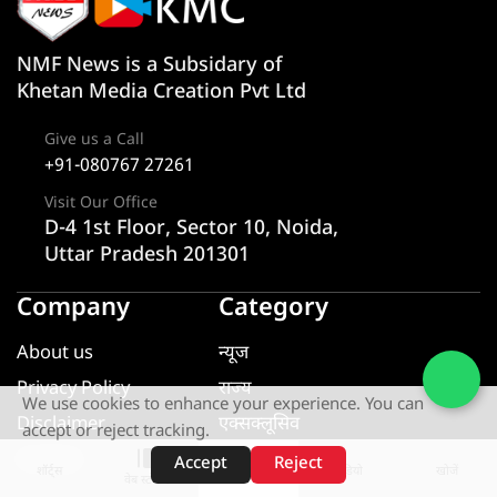
NMF News is a Subsidary of
Khetan Media Creation Pvt Ltd
Give us a Call
+91-080767 27261
Visit Our Office
D-4 1st Floor, Sector 10, Noida,
Uttar Pradesh 201301
Company
Category
About us
न्यूज
Privacy Policy
राज्य
We use cookies to enhance your experience. You can
Disclaimer
एक्सक्लूसिव
accept or reject tracking.
Contact
यूटीलिटी
Accept
Reject
शॉर्ट्स
होम
वीडियो
खोजें
वेब स्टोरीज़
खेल