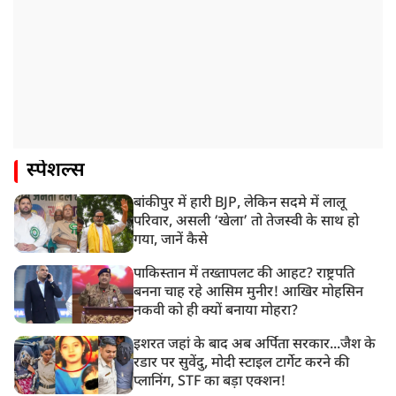
स्पेशल्स
बांकीपुर में हारी BJP, लेकिन सदमे में लालू
परिवार, असली ‘खेला’ तो तेजस्वी के साथ हो
गया, जानें कैसे
पाकिस्तान में तख्तापलट की आहट? राष्ट्रपति
बनना चाह रहे आसिम मुनीर! आखिर मोहसिन
नकवी को ही क्यों बनाया मोहरा?
इशरत जहां के बाद अब अर्पिता सरकार...जैश के
रडार पर सुवेंदु, मोदी स्टाइल टार्गेट करने की
प्लानिंग, STF का बड़ा एक्शन!