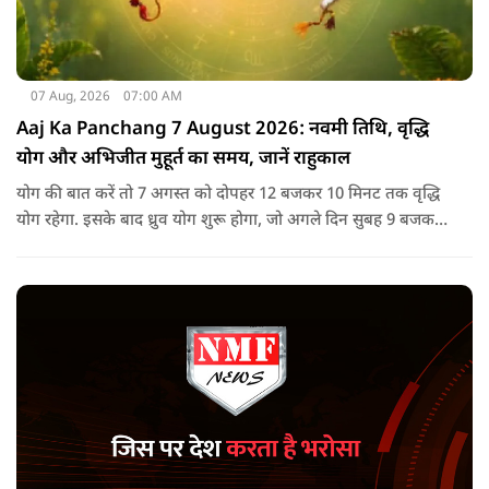
07 Aug, 2026
07:00 AM
Aaj Ka Panchang 7 August 2026: नवमी तिथि, वृद्धि
योग और अभिजीत मुहूर्त का समय, जानें राहुकाल
योग की बात करें तो 7 अगस्त को दोपहर 12 बजकर 10 मिनट तक वृद्धि
योग रहेगा. इसके बाद ध्रुव योग शुरू होगा, जो अगले दिन सुबह 9 बजकर
1 मिनट तक रहेगा. वृद्धि योग को उन्नति और तरक्की से जुड़ा माना जाता
है, जबकि ध्रुव योग मजबूती का संकेत देता है.