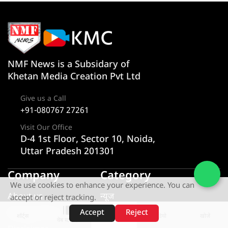
NMF News is a Subsidary of
Khetan Media Creation Pvt Ltd
Give us a Call
+91-080767 27261
Visit Our Office
D-4 1st Floor, Sector 10, Noida,
Uttar Pradesh 201301
Company
Category
We use cookies to enhance your experience. You can
About us
न्यूज
accept or reject tracking.
Privacy Policy
राज्य
Accept
Reject
शॉर्ट्स
होम
वीडियो
खोजें
वेब स्टोरीज़