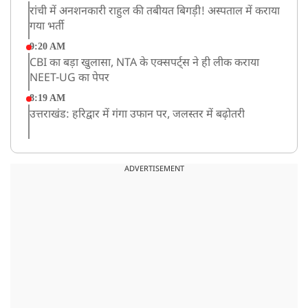
रांची में अनशनकारी राहुल की तबीयत बिगड़ी! अस्पताल में कराया
गया भर्ती
9:20 AM
CBI का बड़ा खुलासा, NTA के एक्सपर्ट्स ने ही लीक कराया
NEET-UG का पेपर
8:19 AM
उत्तराखंड: हरिद्वार में गंगा उफान पर, जलस्तर में बढ़ोतरी
8:18 AM
UP: लखनऊ में चलती कार में लगी आग, युवक की जिंदा जलकर
ADVERTISEMENT
मौत