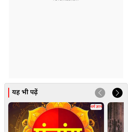
यह भी पढ़ें
धर्म ज्ञान