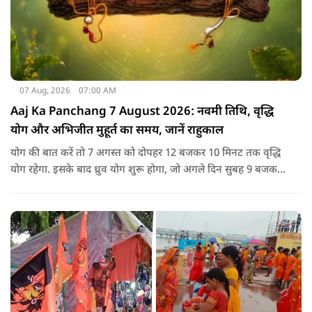
07 Aug, 2026
07:00 AM
Aaj Ka Panchang 7 August 2026: नवमी तिथि, वृद्धि
योग और अभिजीत मुहूर्त का समय, जानें राहुकाल
योग की बात करें तो 7 अगस्त को दोपहर 12 बजकर 10 मिनट तक वृद्धि
योग रहेगा. इसके बाद ध्रुव योग शुरू होगा, जो अगले दिन सुबह 9 बजकर
1 मिनट तक रहेगा. वृद्धि योग को उन्नति और तरक्की से जुड़ा माना जाता
है, जबकि ध्रुव योग मजबूती का संकेत देता है.