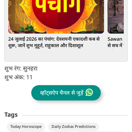
24 जुलाई 2026 का पंचांग: देवशयनी एकादशी कब से
Sawan Somwa
शुरू, जानें शुभ मुहूर्त, राहुकाल और दिशाशूल
से सच में मि
में छिपा है इ
शुभ रंग: सुनहरा
शुभ अंक: 11
व्हॉट्सऐप चैनल से जुड़ें
Tags
Today Horoscope
Daily Zodiac Predictions