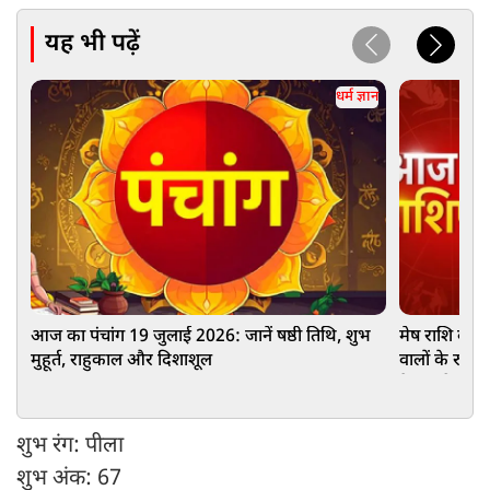
यह भी पढ़ें
धर्म ज्ञान
आज का पंचांग 19 जुलाई 2026: जानें षष्ठी तिथि, शुभ
मेष राशि वालों 
मुहूर्त, राहुकाल और दिशाशूल
वालों के रुके
कैसा रहेगा
शुभ रंग: पीला
शुभ अंक: 67