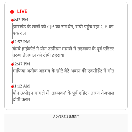
LIVE
4:42 PM
झारखंड के छात्रों को CJP का समर्थन, रांची पहुंच रहा CJP का
एक दल
12:57 PM
बॉम्बे हाईकोर्ट ने यौन उत्पीड़न मामले में तहलका के पूर्व एडिटर
तरुण तेजपाल को दोषी ठहराया
12:47 PM
माफिया अतीक अहमद के छोटे बेटे अबान की एक्सीडेंट में मौत
11:12 AM
यौन उत्पीड़न मामले में 'तहलका' के पूर्व एडिटर तरुण तेजपाल
दोषी करार
11:05 AM
भारी हंगामे के बीच संसद की कार्यवाही दोपहर दो बजे तक के
ADVERTISEMENT
लिए स्थगित
9:38 AM