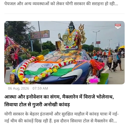
पेयजल और अन्य व्यवस्थाओं को लेकर योगी सरकार की सराहना हो रही
है. सोशल मीडिया भी शिव भक्ति के रंग में रंग गया है. फेसबुक पर कांवड़
हैशटैग से लगभग 5 लाख 68 हजार पोस्ट हुए हैं.
06 Aug, 2026
07:59 AM
आस्था और इनोवेशन का संगम, मैक्लारेन में विराजे भोलेनाथ,
सिवाया टोल से गुजरी अनोखी कांवड़
योगी सरकार के बेहतर इंतजामों और सुरक्षित माहौल में कांवड़ यात्रा में नई-
नई थीम की कांवड़ें दिख रही हैं. इस दौरान सिवाया टोल से मैक्लारेन की
तर्ज पर बनी अनोखी कांवड़ गुजरी, जिसका नज़ारा देखते ही बनता था.