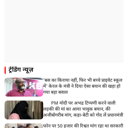
झारखंड: JPSC परीक्षा धांधली मामले में और पांच लोग गिरफ्तार,
अबतक 19 अरेस्ट
8:55 AM
पाकिस्तान के कब्जे वाले जम्मू और कश्मीर (PoJK) में हिंसा को
लेकर ब्रिटेन में प्रदर्शन
8:50 AM
बसपा के इकलौते विधायक उमाशंकर सिंह का देर रात निधन,
आज बलिया में होगा अंतिम संस्कार
8:24 AM
ट्रेंडिंग न्यूज़
मोहन भगवत मुंबई में Gen-Z और Gen Alpha से करेंगे
बातचीत
'बस का किराया नहीं, फिर भी बच्चे प्राइवेट स्कूल
में' केरल के मंत्री ने दिया ऐसा बयान की खड़ा हो
गया बड़ा बवाल
PM मोदी पर अभद्र टिप्पणी करने वाली
लड़की की मां का आया भावुक बयान, की
अजीबोगरीब मांग, कहा-बेटी को गोद लें प्रधानमंत्री
फोन पर 50 हजार की रिश्वत मांग रहा था सरकारी