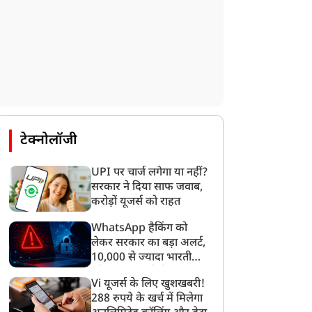
टेक्नोलॉजी
UPI पर चार्ज लगेगा या नहीं?
सरकार ने दिया साफ जवाब,
करोड़ों यूजर्स को राहत
WhatsApp हैकिंग को
लेकर सरकार का बड़ा अलर्ट,
10,000 से ज्यादा भारतीयों
को साइबर हमले से बचाया
Vi यूजर्स के लिए खुशखबरी!
गया
288 रुपये के खर्च में मिलेगा