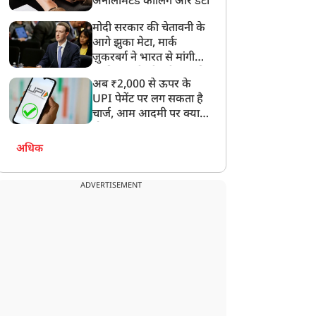
अनलिमिटेड कॉलिंग और डेटा
मोदी सरकार की चेतावनी के
आगे झुका मेटा, मार्क
ज़ुकरबर्ग ने भारत से मांगी
माफ़ी, गलती भी स्वीकार की
अब ₹2,000 से ऊपर के
UPI पेमेंट पर लग सकता है
चार्ज, आम आदमी पर क्या
होगा असर?
अधिक
ADVERTISEMENT