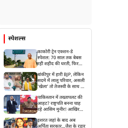
स्पेशल्स
काकोरी ट्रेन एक्शन-डे
स्पेशल: 70 साल तक बेबस
रही शहीद की धरती, फिर
CM योगी ने मिटा दिया तीन
बांकीपुर में हारी BJP, लेकिन
पीढ़ियों का दर्द
सदमे में लालू परिवार, असली
धर्म ज्ञान
धर्म ज्ञान
‘खेला’ तो तेजस्वी के साथ हो
गया, जानें कैसे
पाकिस्तान में तख्तापलट की
आहट? राष्ट्रपति बनना चाह
रहे आसिम मुनीर! आखिर
मोहसिन नकवी को ही क्यों
इशरत जहां के बाद अब
बनाया मोहरा?
सावन: 23 साल बाद सोमवार
महाकाल दर्शन के बाद जरूर
अर्पिता सरकार...जैश के रडार