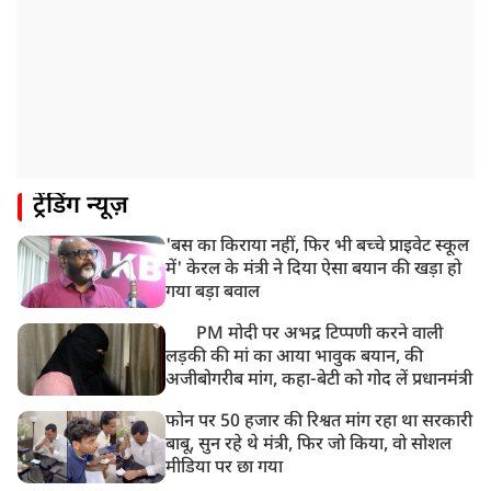
8:50 AM
बसपा के इकलौते विधायक उमाशंकर सिंह का देर रात निधन,
आज बलिया में होगा अंतिम संस्कार
8:24 AM
मोहन भगवत मुंबई में Gen-Z और Gen Alpha से करेंगे
बातचीत
ट्रेंडिंग न्यूज़
'बस का किराया नहीं, फिर भी बच्चे प्राइवेट स्कूल
में' केरल के मंत्री ने दिया ऐसा बयान की खड़ा हो
गया बड़ा बवाल
PM मोदी पर अभद्र टिप्पणी करने वाली
लड़की की मां का आया भावुक बयान, की
अजीबोगरीब मांग, कहा-बेटी को गोद लें प्रधानमंत्री
फोन पर 50 हजार की रिश्वत मांग रहा था सरकारी
बाबू, सुन रहे थे मंत्री, फिर जो किया, वो सोशल
मीडिया पर छा गया