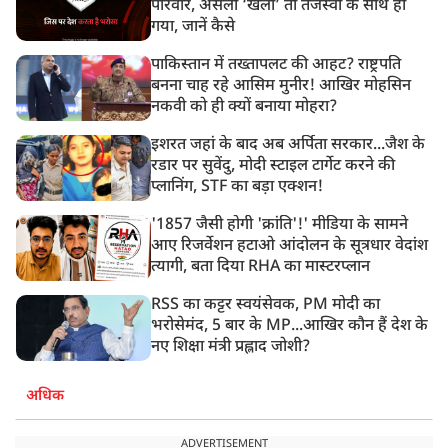
परिवार, असली ‘खेला’ तो तेजस्वी के साथ हो
गया, जानें कैसे
पाकिस्तान में तख्तापलट की आहट? राष्ट्रपति
बनना चाह रहे आसिम मुनीर! आखिर मोहसिन
नकवी को ही क्यों बनाया मोहरा?
इशरत जहां के बाद अब अर्पिता सरकार...जैश के
रडार पर सुवेंदु, मोदी स्टाइल टार्गेट करने की
प्लानिंग, STF का बड़ा एक्शन!
'1857 जैसी होगी 'क्रांति'!' मीडिया के सामने
आए रिजर्वेशन हटाओ आंदोलन के सूत्रधार वेदांश
त्यागी, बता दिया RHA का मास्टरप्लान
RSS का कट्टर स्वयंसेवक, PM मोदी का
भरोसेमंद, 5 बार के MP...आखिर कौन हैं देश के
नए शिक्षा मंत्री प्रह्लाद जोशी?
अधिक
ADVERTISEMENT