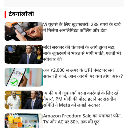
टेक्नोलॉजी
Vi यूजर्स के लिए खुशखबरी! 288 रुपये के खर्च
में मिलेगा अनलिमिटेड कॉलिंग और डेटा
मोदी सरकार की चेतावनी के आगे झुका मेटा,
मार्क ज़ुकरबर्ग ने भारत से मांगी माफ़ी, गलती भी
स्वीकार की
अब ₹2,000 से ऊपर के UPI पेमेंट पर लग
सकता है चार्ज, आम आदमी पर क्या होगा असर?
‘मांफी मांगें जुकरबर्ग वरना कार्रवाई के लिए रहें
तैयार’, PM मोदी की पोस्ट हटाने पर संसदीय
समिति ने Meta को लगाई फटकार
Amazon Freedom Sale का धमाका! फोन,
TV और AC पर 80% तक की छूट