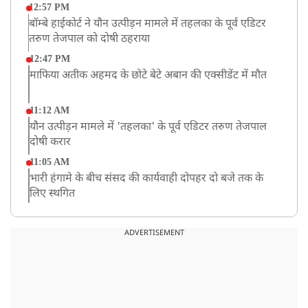
12:57 PM
बॉम्बे हाईकोर्ट ने यौन उत्पीड़न मामले में तहलका के पूर्व एडिटर
तरुण तेजपाल को दोषी ठहराया
12:47 PM
माफिया अतीक अहमद के छोटे बेटे अबान की एक्सीडेंट में मौत
11:12 AM
यौन उत्पीड़न मामले में 'तहलका' के पूर्व एडिटर तरुण तेजपाल
दोषी करार
11:05 AM
भारी हंगामे के बीच संसद की कार्यवाही दोपहर दो बजे तक के
लिए स्थगित
9:38 AM
झारखंड: JPSC परीक्षा धांधली मामले में और पांच लोग गिरफ्तार,
ADVERTISEMENT
अबतक 19 अरेस्ट
8:55 AM
पाकिस्तान के कब्जे वाले जम्मू और कश्मीर (PoJK) में हिंसा को
लेकर ब्रिटेन में प्रदर्शन