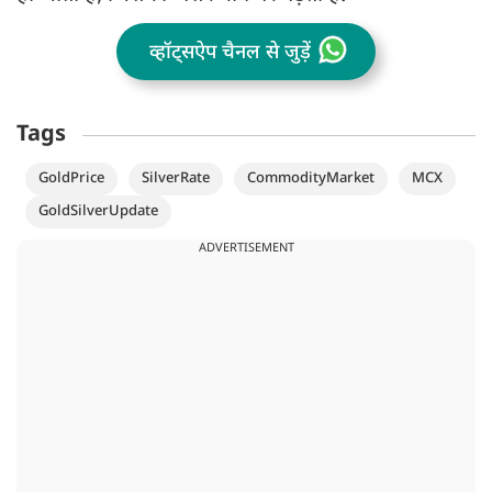
व्हॉट्सऐप चैनल से जुड़ें
Tags
GoldPrice
SilverRate
CommodityMarket
MCX
GoldSilverUpdate
ADVERTISEMENT