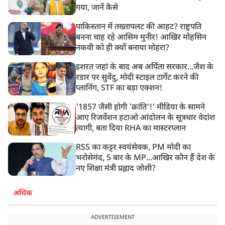
गया, जानें कैसे
पाकिस्तान में तख्तापलट की आहट? राष्ट्रपति
बनना चाह रहे आसिम मुनीर! आखिर मोहसिन
नकवी को ही क्यों बनाया मोहरा?
इशरत जहां के बाद अब अर्पिता सरकार...जैश के
रडार पर सुवेंदु, मोदी स्टाइल टार्गेट करने की
प्लानिंग, STF का बड़ा एक्शन!
'1857 जैसी होगी 'क्रांति'!' मीडिया के सामने
आए रिजर्वेशन हटाओ आंदोलन के सूत्रधार वेदांश
त्यागी, बता दिया RHA का मास्टरप्लान
RSS का कट्टर स्वयंसेवक, PM मोदी का
भरोसेमंद, 5 बार के MP...आखिर कौन हैं देश के
नए शिक्षा मंत्री प्रह्लाद जोशी?
अधिक
ADVERTISEMENT