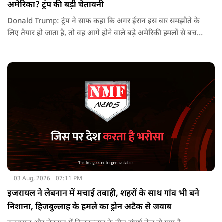
अमेरिका? ट्रंप की बड़ी चेतावनी
Donald Trump: ट्रंप ने साफ कहा कि अगर ईरान इस बार समझौते के
लिए तैयार हो जाता है, तो वह आगे होने वाले बड़े अमेरिकी हमलों से बच
सकता है. लेकिन अगर बातचीत बेनतिजा रही, तो अमेरिका और ज्यादा
सख्त कदम उठाने से पीछे नहीं हटेग.
03 Aug, 2026
07:11 PM
इजरायल ने लेबनान में मचाई तबाही, शहरों के साथ गांव भी बने
निशाना, हिजबुल्लाह के हमले का ड्रोन अटैक से जवाब