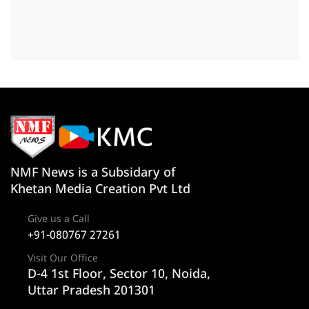
NMF News is a Subsidary of
Khetan Media Creation Pvt Ltd
Give us a Call
+91-080767 27261
Visit Our Office
D-4 1st Floor, Sector 10, Noida,
Uttar Pradesh 201301