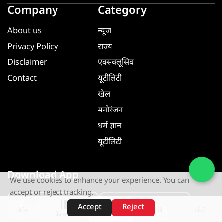
Company
Category
About us
न्यूज
Privacy Policy
राज्य
Disclaimer
एक्सक्लूसिव
Contact
यूटीलिटी
खेल
मनोरंजन
धर्म ज्ञान
यूटीलिटी
Download App
We use cookies to enhance your experience. You can
accept or reject tracking.
GET IT ON
GET IT ON
Accept
Reject
शॉर्ट्स
होम
वीडियो
खोजें
Google Play
App Store
वेब स्टोरीज़