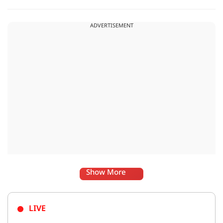
धटना आतंकवाद विरोधी शांति रैली के दौरान हुई. कहा जा रहा है कि
इसमें क़रीब 55 लोग घायल हुए हैं.
ADVERTISEMENT
Show More
LIVE