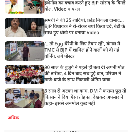
11:24 AM
इथेनॉल का बचाव करते हुए BJP सांसद के बिगड़े
दिल्ली में AAP विधायक अजय दत्त के दक्षिणपुरी स्थित दफ़्तर के
बोल, Video वायरल
बाहर BJP का प्रदर्शन
समधी ने की 25 शादियां, फ्रॉड निकला दामाद…
BJP विधायक ने रो-रोकर बयां किया दर्द, बेटी के
साथ हुए धोखे पर बनाया Video
'...तो Egg थेरेपी के लिए तैयार रहें', बंगाल में
TMC से BJP में शामिल होने वालों को दी गई
वॉर्निंग, लगे पोस्टर
90 साल के बुजुर्ग ने पहले ही बता दी अपनी मौत
की तारीख, 4 दिन बाद सच हुई बात, परिवार ने
गाजे-बाजे के साथ निकाली अंतिम यात्रा
3 साल से अटका था काम, DM ने कराया पूरा तो
किसान ने दिया ऐसा तोहफा, देखकर अफसर ने
कहा- इससे अनमोल कुछ नहीं
अधिक