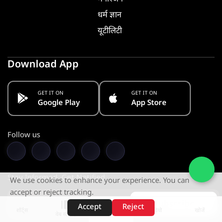
धर्म ज्ञान
यूटीलिटी
Download App
GET IT ON
GET IT ON
Google Play
App Store
Follow us
Stay Informed. Get Notified
We use cookies to enhance your experience. You can
accept or reject tracking.
Subscribe
Accept
Reject
शॉर्ट्स
होम
वीडियो
खोजें
वेब स्टोरीज़