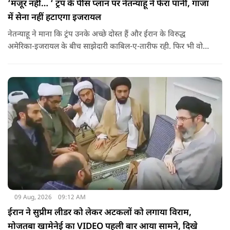
‘मंजूर नहीं… ‘ ट्रंप के पीस प्लान पर नेतन्याहू ने फेरा पानी, गाजा
में सेना नहीं हटाएगा इजरायल
नेतन्याहू ने माना कि ट्रंप उनके अच्छे दोस्त हैं और ईरान के विरुद्ध
अमेरिका-इजरायल के बीच साझेदारी काबिल-ए-तारीफ रही. फिर भी वो
पीस प्लान की डील को सिरे से नकारते हैं.
09 Aug, 2026
09:12 AM
ईरान ने सुप्रीम लीडर को लेकर अटकलों को लगाया विराम,
मोजतबा खामेनेई का VIDEO पहली बार आया सामने, दिखे