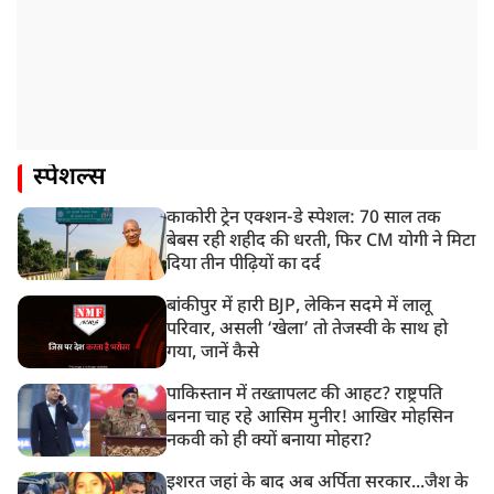
स्पेशल्स
काकोरी ट्रेन एक्शन-डे स्पेशल: 70 साल तक
बेबस रही शहीद की धरती, फिर CM योगी ने मिटा
दिया तीन पीढ़ियों का दर्द
बांकीपुर में हारी BJP, लेकिन सदमे में लालू
परिवार, असली ‘खेला’ तो तेजस्वी के साथ हो
गया, जानें कैसे
पाकिस्तान में तख्तापलट की आहट? राष्ट्रपति
बनना चाह रहे आसिम मुनीर! आखिर मोहसिन
नकवी को ही क्यों बनाया मोहरा?
इशरत जहां के बाद अब अर्पिता सरकार...जैश के