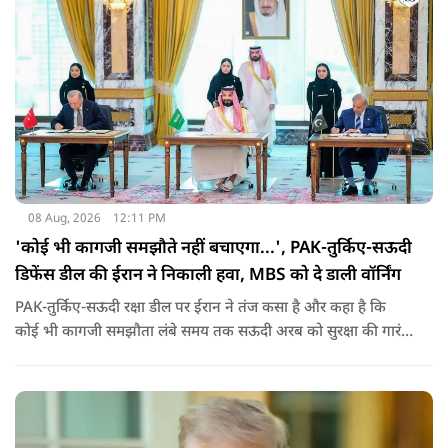
08 Aug, 2026
12:11 PM
'कोई भी कागजी समझौते नहीं बचाएगा...', PAK-तुर्किए-सऊदी
डिफेंस डील की ईरान ने निकाली हवा, MBS को दे डाली वॉर्निंग
PAK-तुर्किए-सऊदी रक्षा डील पर ईरान ने तंज कसा है और कहा है कि
कोई भी कागजी समझौता लंबे समय तक सऊदी अरब को सुरक्षा की गारंटी
नहीं दे सकता. इतना ही नहीं रियाद को ये भी चेतावनी दी कि जैसे उसके
हमलों से अमेरिका भी नहीं बचा सका वैसे ही ये डील कुछ नहीं कर पाएगी.