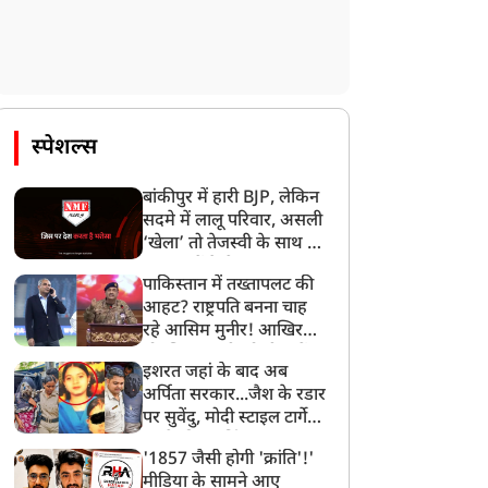
बर! केदारनाथ-बद्रीनाथ में
लेने वालों पर कसा शिकंजा,
IP दर्शन अब नहीं होंगे मुफ्त
अब तुरंत FIR और सख्त
कार्रवाई की तैयारी
स्पेशल्स
बांकीपुर में हारी BJP, लेकिन
सदमे में लालू परिवार, असली
‘खेला’ तो तेजस्वी के साथ हो
गया, जानें कैसे
पाकिस्तान में तख्तापलट की
आहट? राष्ट्रपति बनना चाह
रहे आसिम मुनीर! आखिर
मोहसिन नकवी को ही क्यों
इशरत जहां के बाद अब
बनाया मोहरा?
अर्पिता सरकार...जैश के रडार
पर सुवेंदु, मोदी स्टाइल टार्गेट
करने की प्लानिंग, STF का
'1857 जैसी होगी 'क्रांति'!'
बड़ा एक्शन!
मीडिया के सामने आए