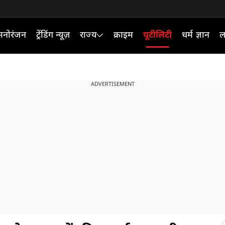
मनोरंजन
ट्रेंडिंग न्यूज़
राज्य
क्राइम
यूटीलिटी
धर्म ज्ञान
ल
ADVERTISEMENT