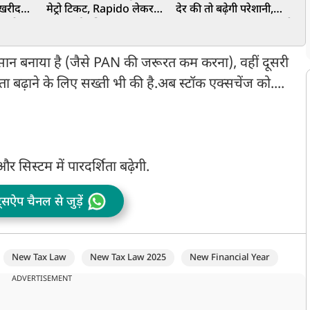
 खरीदना
मेट्रो टिकट, Rapido लेकर
देर की तो बढ़ेगी परेशानी,
ख
ा सौदा
आया नई सुविधा
समय पर चालान भरना जरूरी
V
ान बनाया है (जैसे PAN की जरूरत कम करना), वहीं दूसरी
शिता बढ़ाने के लिए सख्ती भी की है.अब स्टॉक एक्सचेंज को....
र सिस्टम में पारदर्शिता बढ़ेगी.
ट्सऐप चैनल से जुड़ें
New Tax Law
New Tax Law 2025
New Financial Year
ADVERTISEMENT