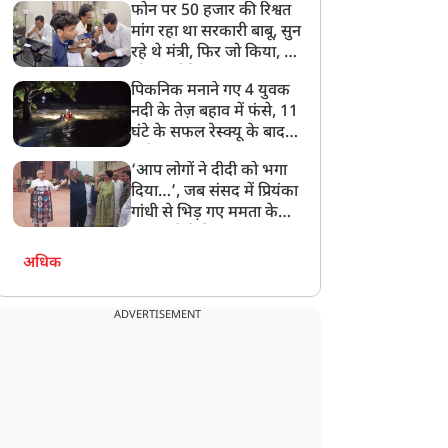
फोन पर 50 हजार की रिश्वत
बेटी को गोद लें प्रधानमंत्री
मांग रहा था सरकारी बाबू, सुन
रहे थे मंत्री, फिर जो किया, वो
सोशल मीडिया पर छा गया
पिकनिक मनाने गए 4 युवक
नदी के तेज़ बहाव में फंसे, 11
घंटे के सफल रेस्क्यू के बाद
बची जान
‘आप लोगों ने दीदी को भगा
दिया…’, जब संसद में प्रियंका
गांधी से भिड़ गए ममता के
सांसद, देखें दिलचस्प Video
अधिक
ADVERTISEMENT