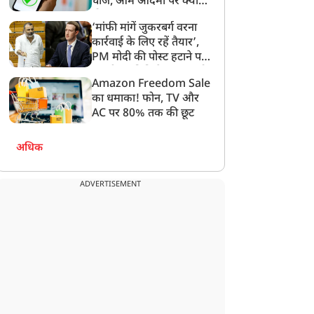
चार्ज, आम आदमी पर क्या
होगा असर?
‘मांफी मांगें जुकरबर्ग वरना
कार्रवाई के लिए रहें तैयार’,
PM मोदी की पोस्ट हटाने पर
संसदीय समिति ने Meta को
Amazon Freedom Sale
लगाई फटकार
का धमाका! फोन, TV और
AC पर 80% तक की छूट
अधिक
ADVERTISEMENT
यूटीलिटी
यूटीलिटी
ारधाम यात्रियों के लिए बड़ी
चोरी-छिपे महिलाओं की तस्वीरें