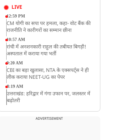
LIVE
12:59 PM
CM योगी का सपा पर हमला, कहा- वोट बैंक की
राजनीति ने कारीगरों का सम्मान छीना
10:57 AM
रांची में अनशनकारी राहुल की तबीयत बिगड़ी!
अस्पताल में कराया गया भर्ती
9:20 AM
CBI का बड़ा खुलासा, NTA के एक्सपर्ट्स ने ही
लीक कराया NEET-UG का पेपर
8:19 AM
उत्तराखंड: हरिद्वार में गंगा उफान पर, जलस्तर में
बढ़ोतरी
8:18 AM
UP: लखनऊ में चलती कार में लगी आग, युवक
ADVERTISEMENT
की जिंदा जलकर मौत