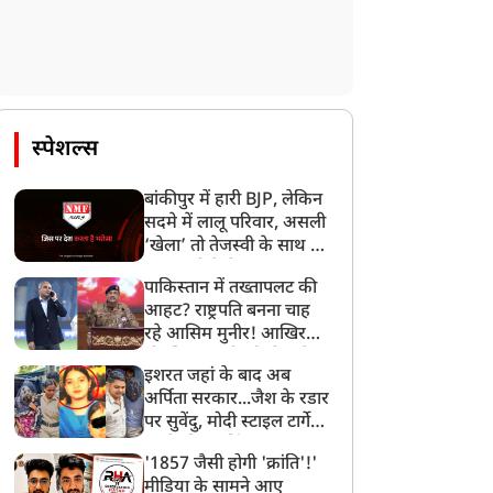
स्पेशल्स
बांकीपुर में हारी BJP, लेकिन
सदमे में लालू परिवार, असली
‘खेला’ तो तेजस्वी के साथ हो
गया, जानें कैसे
पाकिस्तान में तख्तापलट की
आहट? राष्ट्रपति बनना चाह
रहे आसिम मुनीर! आखिर
मोहसिन नकवी को ही क्यों
इशरत जहां के बाद अब
बनाया मोहरा?
अर्पिता सरकार...जैश के रडार
पर सुवेंदु, मोदी स्टाइल टार्गेट
करने की प्लानिंग, STF का
'1857 जैसी होगी 'क्रांति'!'
बड़ा एक्शन!
मीडिया के सामने आए