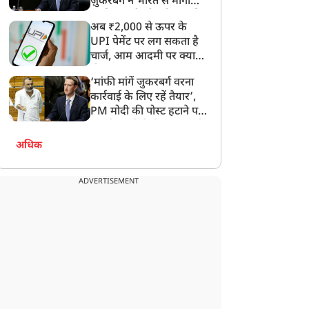
ज़ुकरबर्ग ने भारत से मांगी
माफ़ी, गलती भी स्वीकार की
अब ₹2,000 से ऊपर के
UPI पेमेंट पर लग सकता है
यूटीलिटी
यूटीलिटी
चार्ज, आम आदमी पर क्या
होगा असर?
‘मांफी मांगें जुकरबर्ग वरना
कार्रवाई के लिए रहें तैयार’,
PM मोदी की पोस्ट हटाने पर
संसदीय समिति ने Meta को
लगाई फटकार
LPG Price Hike : चुनाव
"पटना से दिल्ली सिर्फ 4 घंटे
अधिक
त्‍म होते ही बड़ा झटका!
41 मिनट में", रेल मंत्री अश्विनी
000 रुपये तक बढ़े एलपीजी
वैष्णव ने बिहार की जनता को
ADVERTISEMENT
िलेंडर के दाम, जानें नए रेट
दी गुड न्यूज