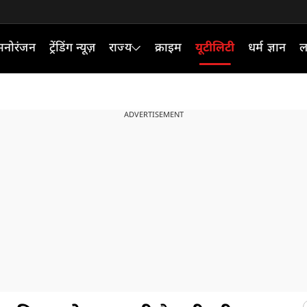
मनोरंजन
ट्रेंडिंग न्यूज़
राज्य
क्राइम
यूटीलिटी
धर्म ज्ञान
ल
ADVERTISEMENT