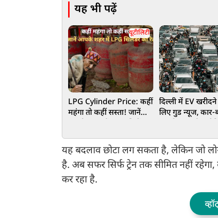
यह भी पढ़ें
यूटीलिटी
LPG Cylinder Price: कहीं
दिल्ली में EV खरीदने
महंगा तो कहीं सस्ता! जानें
लिए गुड न्यूज, कार
आपके शहर में LPG सिलेंडर
-ऑटो कुछ भी खरीदि
का रेट
लाखों का फायदा, ईव
ड्राफ्ट जारी
यह बदलाव छोटा लग सकता है, लेकिन जो लोग अ
है. अब सफर सिर्फ ट्रेन तक सीमित नहीं रहेगा
कर रहा है.
व्हॉ