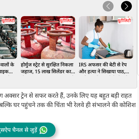
यूटीलिटी
यूटीलिटी
यूटीलिटी
 वालों के
होर्मुज स्ट्रेट से सुरक्षित निकला
IRS अफसर की बेटी से रेप
-बाइक
जहाज, 15 लाख सिलेंडर का
और हत्या ने सिखाया पाठ,
ख
ए, होगा
हो गया इंतजाम, LPG सप्लाई
जानिए क्यों जरूरी है नौकरों
1
ी पॉलिसी
में आएगी तेजी
का पुलिस वेरिफिकेशन
स
क्सर ट्रेन से सफर करते हैं, उनके लिए यह बहुत बड़ी राहत
, बल्कि घर पहुंचने तक की चिंता भी रेलवे ही संभालने की कोशिश
ट्सऐप चैनल से जुड़ें