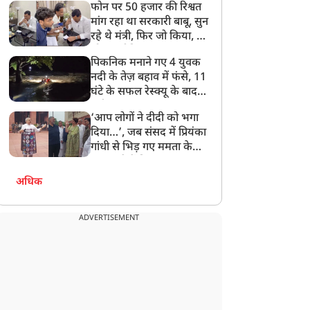
फोन पर 50 हजार की रिश्वत
बेटी को गोद लें प्रधानमंत्री
मांग रहा था सरकारी बाबू, सुन
रहे थे मंत्री, फिर जो किया, वो
सोशल मीडिया पर छा गया
पिकनिक मनाने गए 4 युवक
नदी के तेज़ बहाव में फंसे, 11
घंटे के सफल रेस्क्यू के बाद
बची जान
‘आप लोगों ने दीदी को भगा
दिया…’, जब संसद में प्रियंका
गांधी से भिड़ गए ममता के
सांसद, देखें दिलचस्प Video
अधिक
ADVERTISEMENT