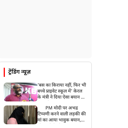
CBI का बड़ा खुलासा, NTA के एक्सपर्ट्स ने ही
लीक कराया NEET-UG का पेपर
8:19 AM
उत्तराखंड: हरिद्वार में गंगा उफान पर, जलस्तर में
बढ़ोतरी
8:18 AM
UP: लखनऊ में चलती कार में लगी आग, युवक
की जिंदा जलकर मौत
ट्रेंडिंग न्यूज़
'बस का किराया नहीं, फिर भी
बच्चे प्राइवेट स्कूल में' केरल
के मंत्री ने दिया ऐसा बयान की
खड़ा हो गया बड़ा बवाल
PM मोदी पर अभद्र
टिप्पणी करने वाली लड़की की
मां का आया भावुक बयान,
की अजीबोगरीब मांग, कहा-