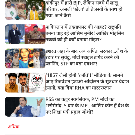
बांकीपुर में हारी BJP, लेकिन सदमे में लालू
परिवार, असली ‘खेला’ तो तेजस्वी के साथ हो
गया, जानें कैसे
पाकिस्तान में तख्तापलट की आहट? राष्ट्रपति
बनना चाह रहे आसिम मुनीर! आखिर मोहसिन
नकवी को ही क्यों बनाया मोहरा?
इशरत जहां के बाद अब अर्पिता सरकार...जैश के
रडार पर सुवेंदु, मोदी स्टाइल टार्गेट करने की
प्लानिंग, STF का बड़ा एक्शन!
'1857 जैसी होगी 'क्रांति'!' मीडिया के सामने
आए रिजर्वेशन हटाओ आंदोलन के सूत्रधार वेदांश
त्यागी, बता दिया RHA का मास्टरप्लान
RSS का कट्टर स्वयंसेवक, PM मोदी का
भरोसेमंद, 5 बार के MP...आखिर कौन हैं देश के
नए शिक्षा मंत्री प्रह्लाद जोशी?
अधिक