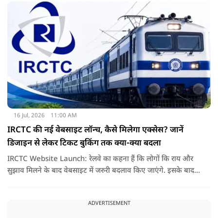
16 Jul, 2026
11:00 AM
IRCTC की नई वेबसाइट लॉन्च, कैसे मिलेगा एक्सेस? जानें
डिजाइन से लेकर टिकट बुकिंग तक क्या-क्या बदला
IRCTC Website Launch: रेलवे का कहना हैं कि लोगों कि राय और
सुझाव मिलने के बाद वेबसाइट में जरुरी बदलाव किए जाएंगे. इसके बाद
यही नया पोर्टल सभी यात्रियों के लिए पूरी तरह लॉन्च कर दिया जाएगा. नई
वेबसाइट का मकसद सिर्फ इसका लुक बदलना नहीं हैं, बल्कि टिकट
ADVERTISEMENT
बुकिंग को पहले से ज्यादा आसान तेज और बिना परेशानी वाला बनाना हैं.