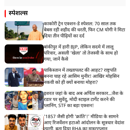
स्पेशल्स
काकोरी ट्रेन एक्शन-डे स्पेशल: 70 साल तक
बेबस रही शहीद की धरती, फिर CM योगी ने मिटा
दिया तीन पीढ़ियों का दर्द
बांकीपुर में हारी BJP, लेकिन सदमे में लालू
परिवार, असली ‘खेला’ तो तेजस्वी के साथ हो
गया, जानें कैसे
पाकिस्तान में तख्तापलट की आहट? राष्ट्रपति
बनना चाह रहे आसिम मुनीर! आखिर मोहसिन
नकवी को ही क्यों बनाया मोहरा?
इशरत जहां के बाद अब अर्पिता सरकार...जैश के
रडार पर सुवेंदु, मोदी स्टाइल टार्गेट करने की
प्लानिंग, STF का बड़ा एक्शन!
'1857 जैसी होगी 'क्रांति'!' मीडिया के सामने
आए रिजर्वेशन हटाओ आंदोलन के सूत्रधार वेदांश
त्यागी, बता दिया RHA का मास्टरप्लान