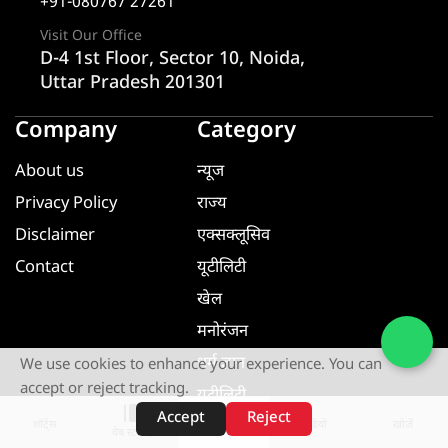
+91-080767 27261
Visit Our Office
D-4 1st Floor, Sector 10, Noida,
Uttar Pradesh 201301
Company
Category
About us
न्यूज
Privacy Policy
राज्य
Disclaimer
एक्सक्लूसिव
Contact
यूटीलिटी
खेल
मनोरंजन
धर्म ज्ञान
We use cookies to enhance your experience. You can
accept or reject tracking.
यूटीलिटी
Accept
Reject
शॉर्ट्स
होम
वीडियो
खोजें
वेब स्टोरीज़