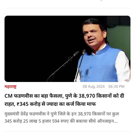
आदित्यनाथ के नेतृत्व में कानून का राज स्थापित है. 24 नवंबर 2024 की
घटना में सरकार ने यह संदेश स्पष्ट कर दिया कि चाहे कोई कितना भी बड़ा
नेता या सांसद क्यों न हो, यदि वह राज्य की शांति और सुरक्षा से खिलवाड़
करेगा, तो उसे बख्शा नहीं जाएगा.
महाराष्ट्र
08 Aug, 2026
06:30 PM
CM फडणवीस का बड़ा फैसला, पुणे के 38,970 किसानों को दी
राहत, ₹345 करोड़ से ज्यादा का कर्ज किया माफ
मुख्यमंत्री देवेंद्र फडणवीस ने पुणे जिले के इन 38,970 किसानों पर कुल
345 करोड़ 25 लाख 5 हजार 594 रुपए की बकाया सीधे ऑनलाइन
माध्यम से संबंधित बैंकों खातों में हस्तांतरित की गई.