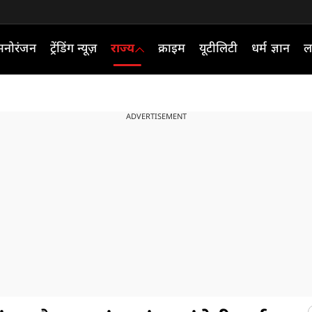
मनोरंजन
ट्रेंडिंग न्यूज़
राज्य
क्राइम
यूटीलिटी
धर्म ज्ञान
ल
ADVERTISEMENT