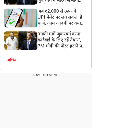
ज़ुकरबर्ग ने भारत से मांगी
माफ़ी, गलती भी स्वीकार की
अब ₹2,000 से ऊपर के
UPI पेमेंट पर लग सकता है
चार्ज, आम आदमी पर क्या
होगा असर?
‘मांफी मांगें जुकरबर्ग वरना
कार्रवाई के लिए रहें तैयार’,
PM मोदी की पोस्ट हटाने पर
संसदीय समिति ने Meta को
लगाई फटकार
अधिक
ADVERTISEMENT