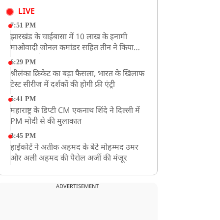
LIVE
7:51 PM
झारखंड के चाईबासा में 10 लाख के इनामी
माओवादी जोनल कमांडर सहित तीन ने किया
आत्मसमर्पण
6:29 PM
श्रीलंका क्रिकेट का बड़ा फैसला, भारत के खिलाफ
टेस्ट सीरीज में दर्शकों की होगी फ्री एंट्री
5:41 PM
महाराष्ट्र के डिप्टी CM एकनाथ शिंदे ने दिल्ली में
PM मोदी से की मुलाकात
3:45 PM
हाईकोर्ट ने अतीक अहमद के बेटे मोहम्मद उमर
और अली अहमद की पैरोल अर्जी की मंजूर
12:59 PM
CM योगी का सपा पर हमला, कहा- वोट बैंक की
ADVERTISEMENT
राजनीति ने कारीगरों का सम्मान छीना
10:57 AM