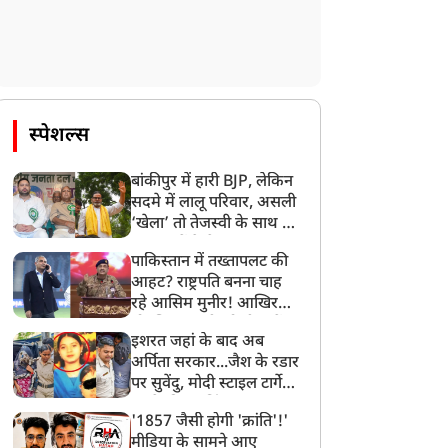
स्पेशल्स
बांकीपुर में हारी BJP, लेकिन
सदमे में लालू परिवार, असली
‘खेला’ तो तेजस्वी के साथ हो
गया, जानें कैसे
पाकिस्तान में तख्तापलट की
आहट? राष्ट्रपति बनना चाह
रहे आसिम मुनीर! आखिर
मोहसिन नकवी को ही क्यों
इशरत जहां के बाद अब
बनाया मोहरा?
अर्पिता सरकार...जैश के रडार
पर सुवेंदु, मोदी स्टाइल टार्गेट
करने की प्लानिंग, STF का
'1857 जैसी होगी 'क्रांति'!'
बड़ा एक्शन!
मीडिया के सामने आए