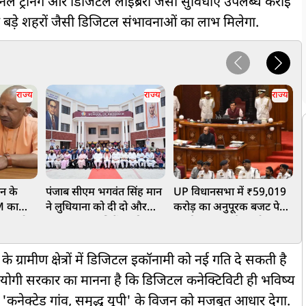
ल ट्रेनिंग और डिजिटल लाइब्रेरी जैसी सुविधाएं उपलब्ध कराई
ो भी बड़े शहरों जैसी डिजिटल संभावनाओं का लाभ मिलेगा.
राज्य
राज्य
राज्य
वन के
पंजाब सीएम भगवंत सिंह मान
UP विधानसभा में ₹59,019
म
M का
ने लुधियाना को दी दो और
करोड़ का अनुपूरक बजट पेश,
स
ावण को
'स्कूल ऑफ एमिनेंस' की
ऊर्जा-स्वास्थ्य और उद्योग पर
त
ता और जल
सौगात, लैब, ऑडिटोरियम और
बड़ा फोकस
क
यान
मॉडर्न फैसिलिटी से लैस
द
े ग्रामीण क्षेत्रों में डिजिटल इकॉनामी को नई गति दे सकती है
ोगी सरकार का मानना है कि डिजिटल कनेक्टिविटी ही भविष्य
गंगा 'कनेक्टेड गांव, समृद्ध यूपी' के विजन को मजबूत आधार देगा.