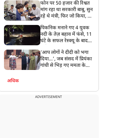
फोन पर 50 हजार की रिश्वत
बेटी को गोद लें प्रधानमंत्री
मांग रहा था सरकारी बाबू, सुन
रहे थे मंत्री, फिर जो किया, वो
सोशल मीडिया पर छा गया
पिकनिक मनाने गए 4 युवक
नदी के तेज़ बहाव में फंसे, 11
घंटे के सफल रेस्क्यू के बाद
बची जान
‘आप लोगों ने दीदी को भगा
दिया…’, जब संसद में प्रियंका
गांधी से भिड़ गए ममता के
सांसद, देखें दिलचस्प Video
अधिक
ADVERTISEMENT