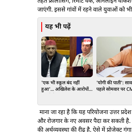
तहत फ्रीलांसिंग, रिमोट वर्क, ऑनलाइन वोकेशन
जाएंगी. इससे गांवों में रहने वाले युवाओं क
यह भी पढ़ें
राज्य
'एक भी स्कूल बंद नहीं
'योगी की पाती': सा
हुआ'... अखिलेश के आरोपों
पहले सोमवार पर C
पर योगी सरकार का पलटवार,
खास संदेश, कहा-श्र
संदीप सिंह ने आंकड़ों के साथ
बनाएं सेवा, स्वच्छ
दिया जवाब
संरक्षण का जनअभि
माना जा रहा है कि यह परियोजना उत्तर प्रदेश क
और रोजगार के नए अवसर पैदा कर सकती है. य
की अर्थव्यवस्था की रीढ़ है. ऐसे में प्रोजेक्ट 