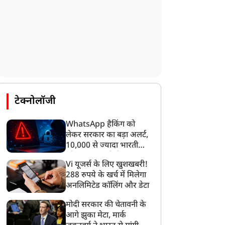
राज्य
राज्य
टेक्नोलॉजी
WhatsApp हैकिंग को
लेकर सरकार का बड़ा अलर्ट,
हादेव के स्लोगन वाली टी-शर्ट
सुरक्षा का भरोसाः कांवड़ यात्रा
10,000 से ज्यादा भारतीयों
े लेकर योगी-बुलडोजर प्रिंट
में शिव भक्ति की राह पर नारी
को साइबर हमले से बचाया
क, युवाओं में कांवड़ के प्रति
शक्ति
Vi यूजर्स के लिए खुशखबरी!
गया
्रेज से बाजारों में रौनक, छोटे
288 रुपये के खर्च में मिलेगा
अनलिमिटेड कॉलिंग और डेटा
ुकानदारों की भी चांदी
मोदी सरकार की चेतावनी के
आगे झुका मेटा, मार्क