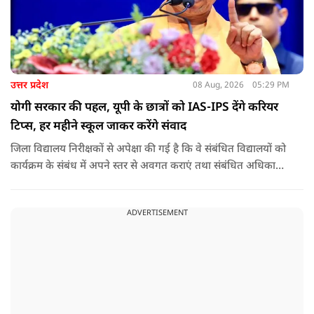
उत्तर प्रदेश
08 Aug, 2026
05:29 PM
योगी सरकार की पहल, यूपी के छात्रों को IAS-IPS देंगे करियर
टिप्स, हर महीने स्कूल जाकर करेंगे संवाद
जिला विद्यालय निरीक्षकों से अपेक्षा की गई है कि वे संबंधित विद्यालयों को
कार्यक्रम के संबंध में अपने स्तर से अवगत कराएं तथा संबंधित अधिकारी
और विद्यालय के प्रबंध तंत्र के बीच आवश्यक समन्वय स्थापित कराएं,
ताकि कार्यक्रम का सुचारु एवं प्रभावी संचालन सुनिश्चित हो सके. अपर
ADVERTISEMENT
मुख्य सचिव, माध्यमिक शिक्षा, पार्थ सारथी सेन शर्मा ने बताया कि मुख्य
सचिव, उत्तर प्रदेश शासन, की ओर से सभी जिलाधिकारियों को जारी
निर्देश में कहा गया है कि प्रत्येक जिले में तैनात आईएएस, आईपीएस, और
आईएफएस के युवा अधिकारी हर माह कम से कम एक इंटरमीडिएट स्तर
के विद्यालय का भ्रमण कर विद्यार्थियों के साथ संवाद स्थापित करें.