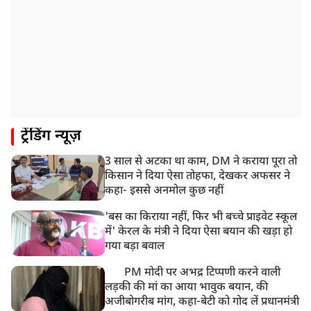
1:55 PM
प्रयागराज पहुंचे राहुल गांधी, ‘छात्रों की गूंज’ कार्यक्रम में होंगे
शामिल
12:47 PM
मेरठ में CM योगी आदित्यनाथ ने कांवड़ यात्रियों का किया स्वागत
11:04 AM
ट्रेंडिंग न्यूज़
असम बाढ़: 13 जिलों में 15 लाख से ज्यादा लोग प्रभावित, मृतकों
की संख्या 98 तक पहुंची
3 साल से अटका था काम, DM ने कराया पूरा तो
10:21 AM
किसान ने दिया ऐसा तोहफा, देखकर अफसर ने
हिमाचल के चंबा में बड़ा सड़क हादसा, 7 यात्रियों की मौत; 11
कहा- इससे अनमोल कुछ नहीं
घायल
'बस का किराया नहीं, फिर भी बच्चे प्राइवेट स्कूल
में' केरल के मंत्री ने दिया ऐसा बयान की खड़ा हो
गया बड़ा बवाल
PM मोदी पर अभद्र टिप्पणी करने वाली
लड़की की मां का आया भावुक बयान, की
अजीबोगरीब मांग, कहा-बेटी को गोद लें प्रधानमंत्री