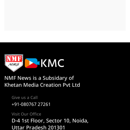
NMF News is a Subsidary of
Khetan Media Creation Pvt Ltd
Give us a Call
+91-080767 27261
Visit Our Office
D-4 1st Floor, Sector 10, Noida,
Uttar Pradesh 201301