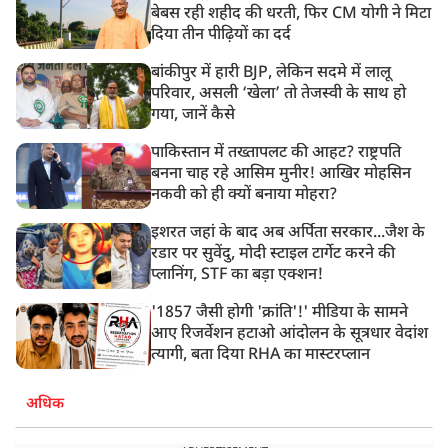
बेबस रही शहीद की धरती, फिर CM योगी ने मिटा
दिया तीन पीढ़ियों का दर्द
बांकीपुर में हारी BJP, लेकिन सदमे में लालू
परिवार, असली ‘खेला’ तो तेजस्वी के साथ हो
गया, जानें कैसे
पाकिस्तान में तख्तापलट की आहट? राष्ट्रपति
बनना चाह रहे आसिम मुनीर! आखिर मोहसिन
नकवी को ही क्यों बनाया मोहरा?
इशरत जहां के बाद अब अर्पिता सरकार...जैश के
रडार पर सुवेंदु, मोदी स्टाइल टार्गेट करने की
प्लानिंग, STF का बड़ा एक्शन!
'1857 जैसी होगी 'क्रांति'!' मीडिया के सामने
आए रिजर्वेशन हटाओ आंदोलन के सूत्रधार वेदांश
त्यागी, बता दिया RHA का मास्टरप्लान
अधिक