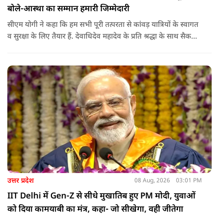
बोले-आस्था का सम्मान हमारी जिम्मेदारी
सीएम योगी ने कहा कि हम सभी पूरी तत्परता से कांवड़ यात्रियों के स्वागत
व सुरक्षा के लिए तैयार हैं. देवाधिदेव महादेव के प्रति श्रद्धा के साथ सैकड़ों
किलोमीटर पैदल यात्रा कर रहे शिवभक्त भक्ति, समर्पण, सामाजिक व
राष्ट्रीय एकता और समरसता का जीवंत उदाहरण प्रस्तुत कर रहे हैं. जात-
पात, क्षेत्र व प्रांत की सीमाओं से ऊपर उठकर उनकी हर श्वांस शिव के नाम
है.
उत्तर प्रदेश
08 Aug, 2026
03:01 PM
IIT Delhi में Gen-Z से सीधे मुखातिब हुए PM मोदी, युवाओं
को दिया कामयाबी का मंत्र, कहा- जो सीखेगा, वही जीतेगा