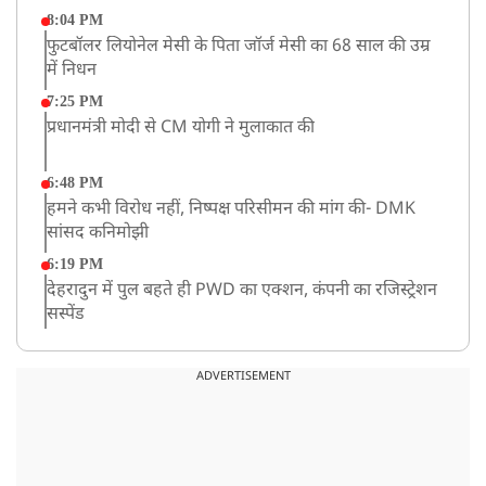
8:04 PM
फुटबॉलर लियोनेल मेसी के पिता जॉर्ज मेसी का 68 साल की उम्र
में निधन
7:25 PM
प्रधानमंत्री मोदी से CM योगी ने मुलाकात की
6:48 PM
हमने कभी विरोध नहीं, निष्पक्ष परिसीमन की मांग की- DMK
सांसद कनिमोझी
6:19 PM
देहरादुन में पुल बहते ही PWD का एक्शन, कंपनी का रजिस्ट्रेशन
सस्पेंड
3:09 PM
खराब मौसम की चेतावनी के कारण अमरनाथ यात्रा स्थगित
ADVERTISEMENT
2:51 PM
JPSC-JSSC को लेकर बेनतीजा रही सरकार और छात्रों के बीच
दूसरे दौर की बातचीत, आंदोलन तेज