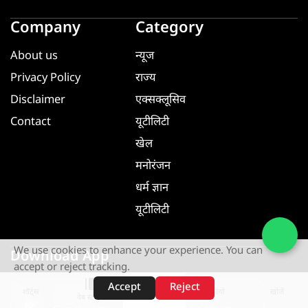
Company
Category
About us
न्यूज
Privacy Policy
राज्य
Disclaimer
एक्सक्लूसिव
Contact
यूटीलिटी
खेल
मनोरंजन
धर्म ज्ञान
यूटीलिटी
We use cookies to enhance your experience. You can
Download App
accept or reject tracking.
Accept
Reject
शॉर्ट्स
होम
वीडियो
खोजें
GET IT ON
GET IT ON
वेब स्टोरीज़