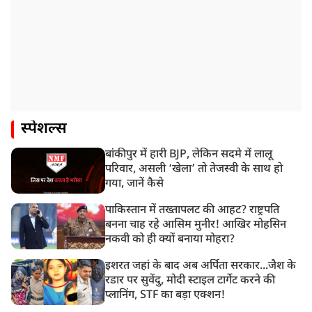
स्पेशल्स
बांकीपुर में हारी BJP, लेकिन सदमे में लालू
परिवार, असली ‘खेला’ तो तेजस्वी के साथ हो
गया, जानें कैसे
पाकिस्तान में तख्तापलट की आहट? राष्ट्रपति
बनना चाह रहे आसिम मुनीर! आखिर मोहसिन
नकवी को ही क्यों बनाया मोहरा?
इशरत जहां के बाद अब अर्पिता सरकार...जैश के
रडार पर सुवेंदु, मोदी स्टाइल टार्गेट करने की
प्लानिंग, STF का बड़ा एक्शन!