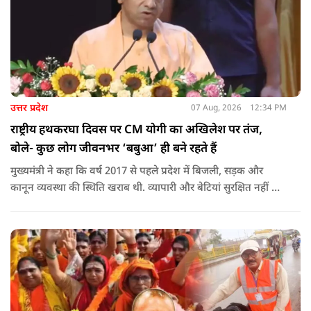
उत्तर प्रदेश
07 Aug, 2026
12:34 PM
राष्ट्रीय हथकरघा दिवस पर CM योगी का अखिलेश पर तंज,
बोले- कुछ लोग जीवनभर ‘बबुआ’ ही बने रहते हैं
मुख्यमंत्री ने कहा कि वर्ष 2017 से पहले प्रदेश में बिजली, सड़क और
कानून व्यवस्था की स्थिति खराब थी. व्यापारी और बेटियां सुरक्षित नहीं थीं.
उन्होंने आरोप लगाया कि उस समय विकास के बजाय वोट बैंक की
राजनीति होती थी, जिसका सबसे अधिक नुकसान गरीबों, कारीगरों और
हस्तशिल्पियों को उठाना पड़ा.