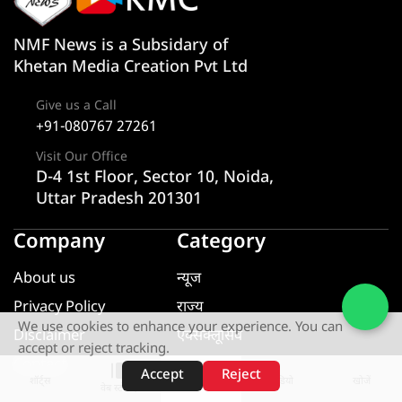
NMF News is a Subsidary of
Khetan Media Creation Pvt Ltd
Give us a Call
+91-080767 27261
Visit Our Office
D-4 1st Floor, Sector 10, Noida,
Uttar Pradesh 201301
Company
Category
About us
न्यूज
Privacy Policy
राज्य
We use cookies to enhance your experience. You can
Disclaimer
एक्सक्लूसिव
accept or reject tracking.
Contact
यूटीलिटी
Accept
Reject
शॉर्ट्स
होम
वीडियो
खोजें
वेब स्टोरीज़
खेल