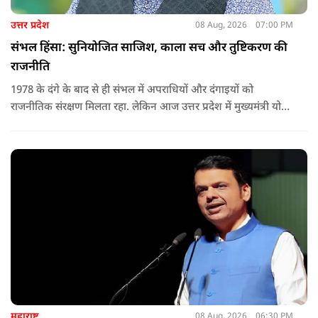
उत्तर प्रदेश
08 Aug, 2026
07:00 PM
संभल हिंसा: सुनियोजित साजिश, काला सच और तुष्टिकरण की
राजनीति
1978 के दंगे के बाद से ही संभल में अपराधियों और दंगाइयों को
राजनीतिक संरक्षण मिलता रहा. लेकिन आज उत्तर प्रदेश में मुख्यमंत्री योगी
आदित्यनाथ के नेतृत्व में कानून का राज स्थापित है. 24 नवंबर 2024 की
घटना में सरकार ने यह संदेश स्पष्ट कर दिया कि चाहे कोई कितना भी बड़ा
नेता या सांसद क्यों न हो, यदि वह राज्य की शांति और सुरक्षा से खिलवाड़
करेगा, तो उसे बख्शा नहीं जाएगा.
महाराष्ट्र
08 Aug, 2026
06:30 PM