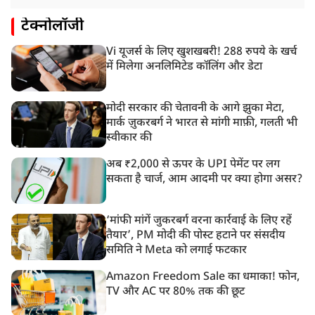
टेक्नोलॉजी
Vi यूजर्स के लिए खुशखबरी! 288 रुपये के खर्च
में मिलेगा अनलिमिटेड कॉलिंग और डेटा
मोदी सरकार की चेतावनी के आगे झुका मेटा,
मार्क ज़ुकरबर्ग ने भारत से मांगी माफ़ी, गलती भी
स्वीकार की
अब ₹2,000 से ऊपर के UPI पेमेंट पर लग
सकता है चार्ज, आम आदमी पर क्या होगा असर?
‘मांफी मांगें जुकरबर्ग वरना कार्रवाई के लिए रहें
तैयार’, PM मोदी की पोस्ट हटाने पर संसदीय
समिति ने Meta को लगाई फटकार
Amazon Freedom Sale का धमाका! फोन,
TV और AC पर 80% तक की छूट