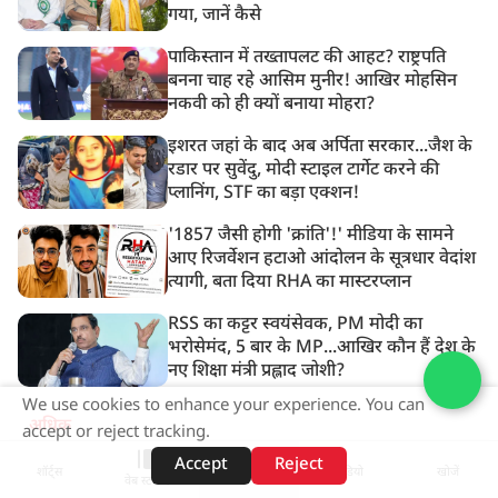
गया, जानें कैसे
पाकिस्तान में तख्तापलट की आहट? राष्ट्रपति
बनना चाह रहे आसिम मुनीर! आखिर मोहसिन
नकवी को ही क्यों बनाया मोहरा?
इशरत जहां के बाद अब अर्पिता सरकार...जैश के
रडार पर सुवेंदु, मोदी स्टाइल टार्गेट करने की
प्लानिंग, STF का बड़ा एक्शन!
'1857 जैसी होगी 'क्रांति'!' मीडिया के सामने
आए रिजर्वेशन हटाओ आंदोलन के सूत्रधार वेदांश
त्यागी, बता दिया RHA का मास्टरप्लान
RSS का कट्टर स्वयंसेवक, PM मोदी का
भरोसेमंद, 5 बार के MP...आखिर कौन हैं देश के
नए शिक्षा मंत्री प्रह्लाद जोशी?
We use cookies to enhance your experience. You can
अधिक
accept or reject tracking.
Accept
Reject
शॉर्ट्स
होम
वीडियो
खोजें
ADVERTISEMENT
वेब स्टोरीज़