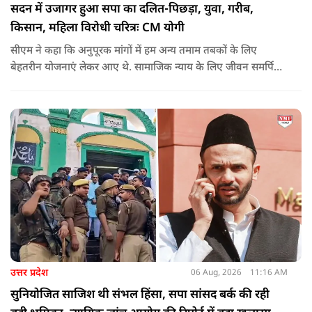
सदन में उजागर हुआ सपा का दलित-पिछड़ा, युवा, गरीब,
किसान, महिला विरोधी चरित्रः CM योगी
सीएम ने कहा कि अनुपूरक मांगों में हम अन्य तमाम तबकों के लिए
बेहतरीन योजनाएं लेकर आए थे. सामाजिक न्याय के लिए जीवन समर्पित
करने वाले महापुरुष बाबा साहेब भीमराव आंबेडकर, महर्षि वाल्मीकि, संत
शिरोमणि रविदास, संत ज्योतिबा फुले, शाहूजी महाराज, लोकमाता
अहिल्या बाई होल्कर आदि की मूर्तियों पर छाजन, पार्क, बाउंड्रीवाल के
लिए हमने 407 करोड़ रुपये का प्रावधान किया है. यह बजट पास न हो,
इसके लिए समाजवादी पार्टी ने सदन की कार्यवाही को बाधित किया और
लगातार व्यवधान पैदा करने का प्रयास किया.
उत्तर प्रदेश
06 Aug, 2026
11:16 AM
सुनियोजित साजिश थी संभल हिंसा, सपा सांसद बर्क की रही