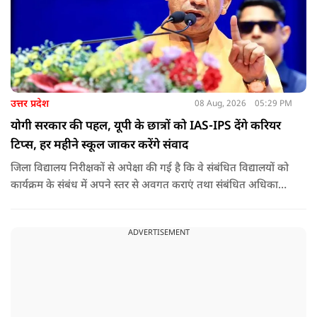
उत्तर प्रदेश
08 Aug, 2026
05:29 PM
योगी सरकार की पहल, यूपी के छात्रों को IAS-IPS देंगे करियर
टिप्स, हर महीने स्कूल जाकर करेंगे संवाद
जिला विद्यालय निरीक्षकों से अपेक्षा की गई है कि वे संबंधित विद्यालयों को
कार्यक्रम के संबंध में अपने स्तर से अवगत कराएं तथा संबंधित अधिकारी
और विद्यालय के प्रबंध तंत्र के बीच आवश्यक समन्वय स्थापित कराएं,
ताकि कार्यक्रम का सुचारु एवं प्रभावी संचालन सुनिश्चित हो सके. अपर
ADVERTISEMENT
मुख्य सचिव, माध्यमिक शिक्षा, पार्थ सारथी सेन शर्मा ने बताया कि मुख्य
सचिव, उत्तर प्रदेश शासन, की ओर से सभी जिलाधिकारियों को जारी
निर्देश में कहा गया है कि प्रत्येक जिले में तैनात आईएएस, आईपीएस, और
आईएफएस के युवा अधिकारी हर माह कम से कम एक इंटरमीडिएट स्तर
के विद्यालय का भ्रमण कर विद्यार्थियों के साथ संवाद स्थापित करें.