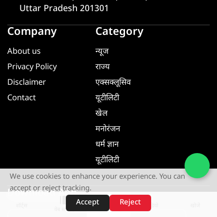
Uttar Pradesh 201301
Company
Category
About us
न्यूज
Privacy Policy
राज्य
Disclaimer
एक्सक्लूसिव
Contact
यूटीलिटी
खेल
मनोरंजन
धर्म ज्ञान
यूटीलिटी
We use cookies to enhance your experience. You can
accept or reject tracking.
Download App
Accept
Reject
शॉर्ट्स
होम
वीडियो
खोजें
वेब स्टोरीज़