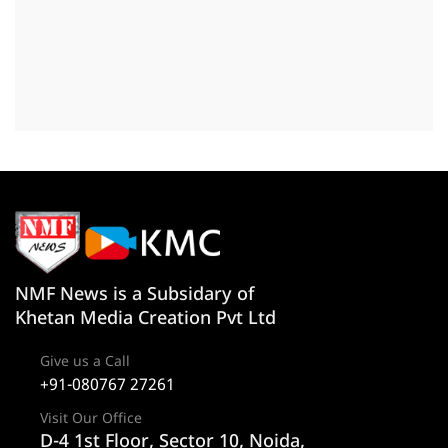
NMF News is a Subsidary of
Khetan Media Creation Pvt Ltd
Give us a Call
+91-080767 27261
Visit Our Office
D-4 1st Floor, Sector 10, Noida,