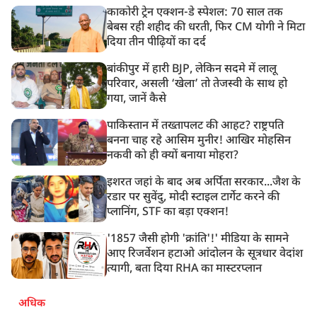
काकोरी ट्रेन एक्शन-डे स्पेशल: 70 साल तक
बेबस रही शहीद की धरती, फिर CM योगी ने मिटा
दिया तीन पीढ़ियों का दर्द
बांकीपुर में हारी BJP, लेकिन सदमे में लालू
परिवार, असली ‘खेला’ तो तेजस्वी के साथ हो
गया, जानें कैसे
पाकिस्तान में तख्तापलट की आहट? राष्ट्रपति
बनना चाह रहे आसिम मुनीर! आखिर मोहसिन
नकवी को ही क्यों बनाया मोहरा?
इशरत जहां के बाद अब अर्पिता सरकार...जैश के
रडार पर सुवेंदु, मोदी स्टाइल टार्गेट करने की
प्लानिंग, STF का बड़ा एक्शन!
'1857 जैसी होगी 'क्रांति'!' मीडिया के सामने
आए रिजर्वेशन हटाओ आंदोलन के सूत्रधार वेदांश
त्यागी, बता दिया RHA का मास्टरप्लान
अधिक