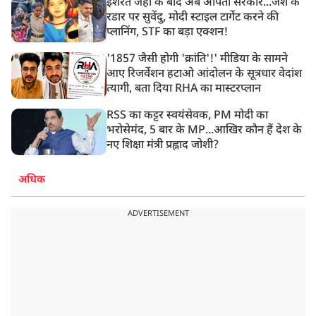
इशरत जहां के बाद अब अर्पिता सरकार...जैश के
रडार पर सुवेंदु, मोदी स्टाइल टार्गेट करने की
प्लानिंग, STF का बड़ा एक्शन!
'1857 जैसी होगी 'क्रांति'!' मीडिया के सामने
आए रिजर्वेशन हटाओ आंदोलन के सूत्रधार वेदांश
त्यागी, बता दिया RHA का मास्टरप्लान
RSS का कट्टर स्वयंसेवक, PM मोदी का
भरोसेमंद, 5 बार के MP...आखिर कौन हैं देश के
नए शिक्षा मंत्री प्रह्लाद जोशी?
अधिक
ADVERTISEMENT