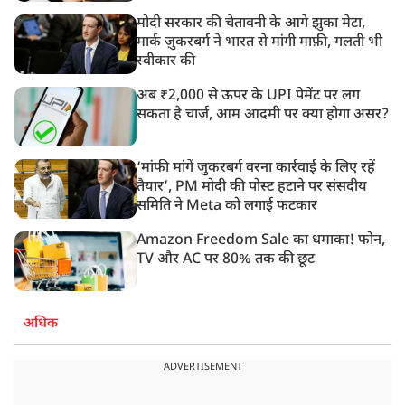
मोदी सरकार की चेतावनी के आगे झुका मेटा,
मार्क ज़ुकरबर्ग ने भारत से मांगी माफ़ी, गलती भी
स्वीकार की
अब ₹2,000 से ऊपर के UPI पेमेंट पर लग
सकता है चार्ज, आम आदमी पर क्या होगा असर?
‘मांफी मांगें जुकरबर्ग वरना कार्रवाई के लिए रहें
तैयार’, PM मोदी की पोस्ट हटाने पर संसदीय
समिति ने Meta को लगाई फटकार
Amazon Freedom Sale का धमाका! फोन,
TV और AC पर 80% तक की छूट
अधिक
ADVERTISEMENT