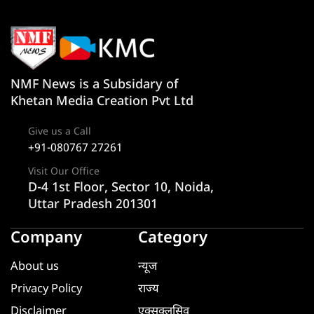
NMF News is a Subsidary of
Khetan Media Creation Pvt Ltd
Give us a Call
+91-080767 27261
Visit Our Office
D-4 1st Floor, Sector 10, Noida,
Uttar Pradesh 201301
Company
Category
About us
न्यूज
Privacy Policy
राज्य
Disclaimer
एक्सक्लूसिव