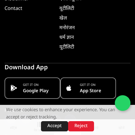
Contact
यूटीलिटी
खेल
मनोरंजन
धर्म ज्ञान
यूटीलिटी
Download App
GET IT ON
GET IT ON
Google Play
App Store
We use cookies to enhance your experience. You can
Follow us
accept or reject tracking.
Accept
Reject
शॉर्ट्स
होम
वीडियो
खोजें
वेब स्टोरीज़